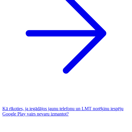
Kā rīkoties, ja iegādājos jaunu telefonu un LMT norēķinu iespēju
Google Play vairs nevaru izmantot?