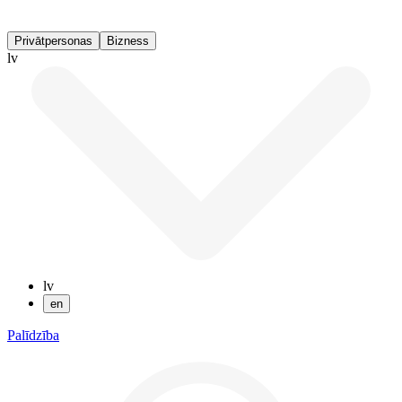
Privātpersonas
Bizness
lv
lv
en
Palīdzība