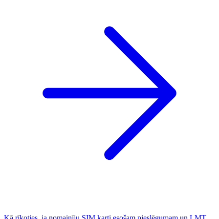
Kā rīkoties, ja nomainīju SIM karti esošam pieslēgumam un LMT