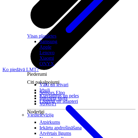
Visas planšetes
Samsung
Apple
Lenovo
Xiaomi
ONYX
Ko piedāvā LMT?
Piederumi
Citi pakalpojumi
Vāki un ietvari
Irbuļi
Sensors Elpo
Klaviatūras un peles
Interneta sargs
Lādētāji un adapteri
VoWi-Fi
Noderīgi
Viedtelevīzija
Atpirkums
Iekārtu apdrošināšana
Atvērtais līgums