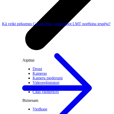
Kā veikt pirkumus Google Play, izmantojot LMT norēķinu iespēju?
Atpūtai
Droni
Kameras
Kameru piederumi
Videoreģistratori
Elektriskie skrejriteņi
Citas viedierīces
Biznesam
Viedkase