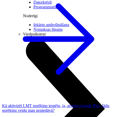
Datorkrēsli
Programmatūra
Noderīgi
Iekārtu apdrošināšana
Nomaksas līgums
Viedpulksteņi
Kā aktivizēt LMT norēķinu iespēju, ja, atverot Google Play, šādu
norēķinu veidu man nepiedāvā?