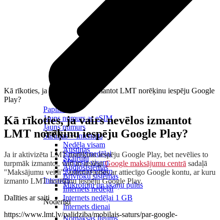
Kā rīkoties, ja vairs nevēlos izmantot LMT norēķinu iespēju Google
Play?
Papildināt
Kā rīkoties, ja vairs nevēlos izmantot
Jauns numurs ar eSIM
Jauns numurs
LMT norēķinu iespēju Google Play?
Audio
Sarunas + Internets
Nedēļa visam
Austiņas
Sarunas nedēļai
Ja ir aktivizēta LMT norēķinu iespēju Google Play, bet nevēlies to
Skaļruņi
Mēnesis visam
turpmāk izmantot, vari to atslēgt
Google maksājumu centrā
sadaļā
Audiosistēmas
90 dienas visam
"Maksājumu veidi", autorizējoties ar attiecīgo Google kontu, ar kuru
Brīvroku sistēmas
Internets
izmanto LMT norēķinu iespēju Google Play.
Mikrofoni un skaņu pultis
Internets nedēļai
Dalīties ar saiti
Internets nedēļai 1 GB
Noderīgi
Internets dienai
https://www.lmt.lv/palidziba/mobilais-saturs/par-google-
Nomaksas līgums