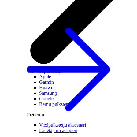
Visi viedpulksteņi
Apple
Garmin
Huawei
Samsung
Google
Bērnu pulksteņi
Piederumi
Viedpulksteņu aksesuāri
Lādētāji un adapteri