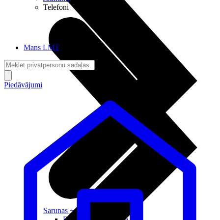
Telefoni
Mans LMT
Piedāvājumi
Sarunas + Internets
Brīvība + Neatkarība