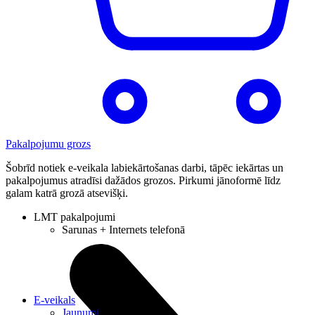
Pakalpojumu grozs
Šobrīd notiek e-veikala labiekārtošanas darbi, tāpēc iekārtas un
pakalpojumus atradīsi dažādos grozos. Pirkumi jānoformē līdz
galam katrā grozā atsevišķi.
LMT pakalpojumi
Sarunas + Internets telefonā
E-veikals
Jaunumi