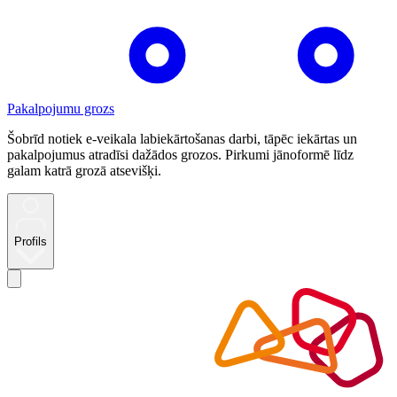
Pakalpojumu grozs
Šobrīd notiek e-veikala labiekārtošanas darbi, tāpēc iekārtas un
pakalpojumus atradīsi dažādos grozos. Pirkumi jānoformē līdz
galam katrā grozā atsevišķi.
Profils