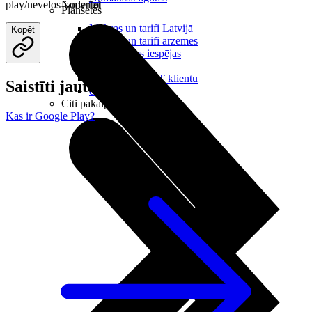
play/nevelos-izmantot
Noderīgi
Planšetes
Maksas un tarifi Latvijā
Kopēt
Maksas un tarifi ārzemēs
LMT Kartes iespējas
Kur nopirkt
Kā kļūt par LMT klientu
Saistīti jautājumi
eSIM tehnoloģija
Citi pakalpojumi
Kas ir Google Play?