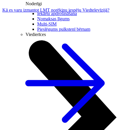
Noderīgi
Kā es varu izmantot LMT norēķinu iespēju Viedtelevīzijā?
Iekārtu apdrošināšana
Nomaksas līgums
Multi-SIM
Pieslēgums pulkstenī bērnam
Viedierīces