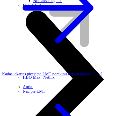
Nomaksas līgums
Datortehnika
Kādās iekārtās pieejama LMT norēķinu iespēja Google Play?
HBO Max | Netflix
Aprite
Nāc pie LMT