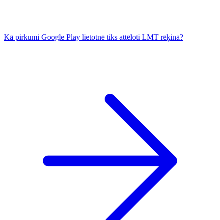
Kā pirkumi Google Play lietotnē tiks attēloti LMT rēķinā?