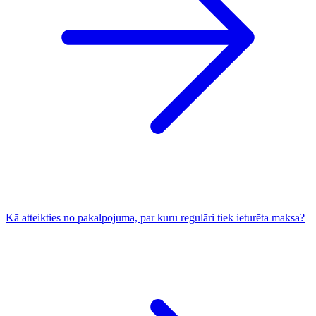
Kā atteikties no pakalpojuma, par kuru regulāri tiek ieturēta maksa?