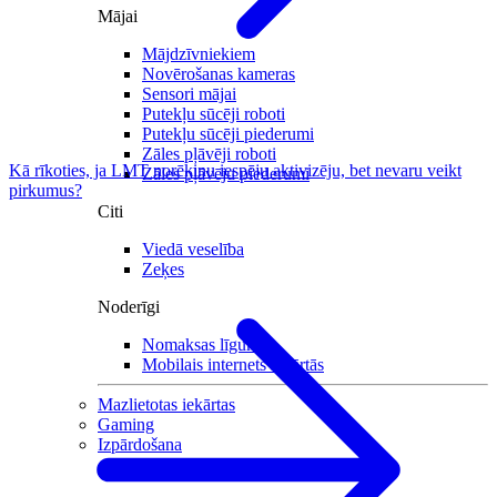
Mājai
Mājdzīvniekiem
Novērošanas kameras
Sensori mājai
Putekļu sūcēji roboti
Putekļu sūcēji piederumi
Zāles pļāvēji roboti
Kā rīkoties, ja LMT norēķinu iespēju aktivizēju, bet nevaru veikt
Zāles pļāvēju piederumi
pirkumus?
Citi
Viedā veselība
Zeķes
Noderīgi
Nomaksas līgums
Mobilais internets iekārtās
Mazlietotas iekārtas
Gaming
Izpārdošana