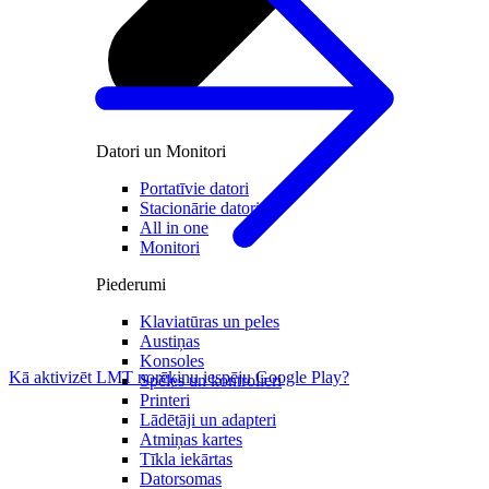
Datori un Monitori
Portatīvie datori
Stacionārie datori
All in one
Monitori
Piederumi
Klaviatūras un peles
Austiņas
Konsoles
Kā aktivizēt LMT norēķinu iespēju Google Play?
Spēles un kontrolieri
Printeri
Lādētāji un adapteri
Atmiņas kartes
Tīkla iekārtas
Datorsomas