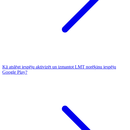
Kā atslēgt iespēju aktivizēt un izmantot LMT norēķinu iespēju
Google Play?