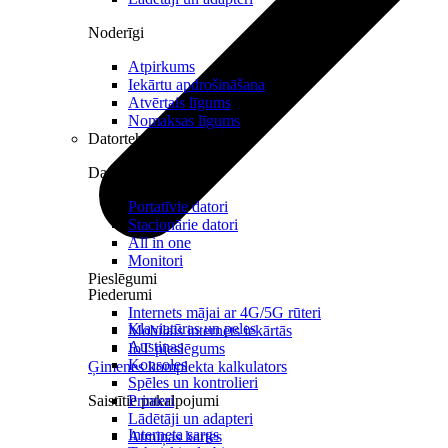
Noderīgi
Atpirkums
Iekārtu apdrošināšana
Atvērtais līgums
Nomaksas līgums
Datortehnika
Datori un Monitori
Portatīvie datori
Stacionārie datori
All in one
Monitori
Pieslēgumi
Piederumi
Internets mājai ar 4G/5G rūteri
Klaviatūras un peles
Mobilais internets iekārtās
Austiņas
IoT pieslēgums
Konsoles
Ģimenes komplekta kalkulators
Spēles un kontrolieri
Saistītie pakalpojumi
Printeri
Lādētāji un adapteri
Interneta sargs
Atmiņas kartes