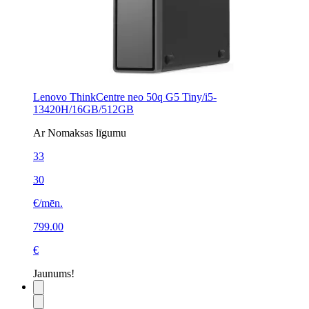
Lenovo ThinkCentre neo 50q G5 Tiny/i5-
13420H/16GB/512GB
Ar Nomaksas līgumu
33
30
€/mēn.
799.00
€
Jaunums!