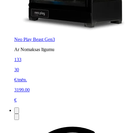
Neo Play Beast Gen3
Ar Nomaksas līgumu
133
30
€/mēn.
3199.00
€