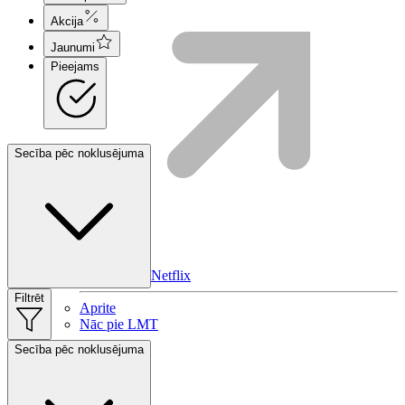
Akcija
Jaunumi
Pieejams
Secība pēc noklusējuma
HBO Max | Netflix
Filtrēt
Aprite
Nāc pie LMT
Secība pēc noklusējuma