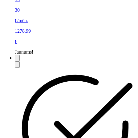
30
€/mēn.
1278.99
€
Jaunums!