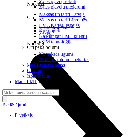
Zāles pļāvēji roboti
Noderīgi
Zāles pļāvēju piederumi
Maksas un tarifi Latvijā
Citi
Maksas un tarifi ārzemēs
LMT Kartes iespējas
Viedā veselība
Kur nopirkt
Zeķes
Kā kļūt par LMT klientu
eSIM tehnoloģija
Noderīgi
Citi pakalpojumi
Nomaksas līgums
Mobilais internets iekārtās
Mazlietotas iekārtas
Gaming
Izpārdošana
Mans LMT
Piedāvājumi
E-veikals