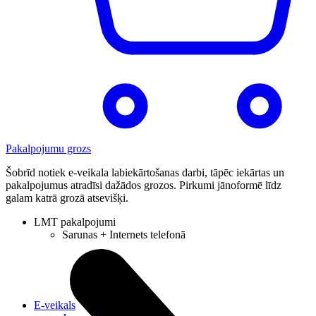
Pakalpojumu grozs
Šobrīd notiek e-veikala labiekārtošanas darbi, tāpēc iekārtas un
pakalpojumus atradīsi dažādos grozos. Pirkumi jānoformē līdz
galam katrā grozā atsevišķi.
LMT pakalpojumi
Sarunas + Internets telefonā
E-veikals