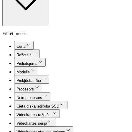
Filtrēt preces
Cena
Ražotājs
Pielietojums
Modelis
Piekļūstamība
Procesors
Neiroprocesors
Cietā diska ietilpība SSD
Videokartes ražotājs
Videokartes sērija
Videokartes atmiņas apjoms