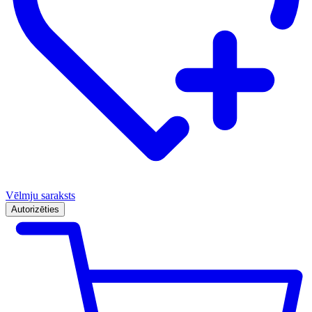
Vēlmju saraksts
Autorizēties