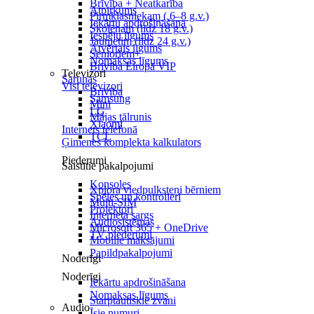
Brīvība + Neatkarība
Atpirkums
Pirmklasniekam ( 6–8 g.v.)
Iekārtu apdrošināšana
Skolēnam (līdz 18 g.v.)
Iespēju līgums
Jaunietim (līdz 24 g.v.)
Atvērtais līgums
Senioriem+
Nomaksas līgums
Brīvība Eiropā VIP
Televizori
Sarunas
Visi televizori
Brīvība
Samsung
Mini
LG
Mājas tālrunis
Xiaomi
Internets telefonā
TCL
Ģimenes komplekta kalkulators
Piederumi
Saistītie pakalpojumi
Konsoles
Xplora viedpulksteņi bērniem
Spēles un kontrolieri
Multi-SIM
Projektori
Interneta sargs
Audiosistēmas
Microsoft 365 + OneDrive
TV piederumi
Mobilie maksājumi
Papildpakalpojumi
Noderīgi
Noderīgi
Iekārtu apdrošināšana
Nomaksas līgums
Starptautiskie zvani
Audio
Īsie numuri