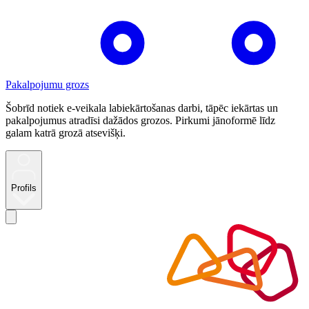
Pakalpojumu grozs
Šobrīd notiek e-veikala labiekārtošanas darbi, tāpēc iekārtas un
pakalpojumus atradīsi dažādos grozos. Pirkumi jānoformē līdz
galam katrā grozā atsevišķi.
Profils