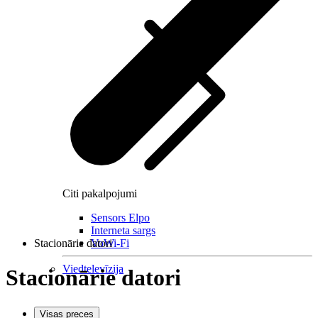
Citi pakalpojumi
Sensors Elpo
Interneta sargs
Stacionārie datori
VoWi-Fi
Viedtelevīzija
Stacionārie datori
Visas preces