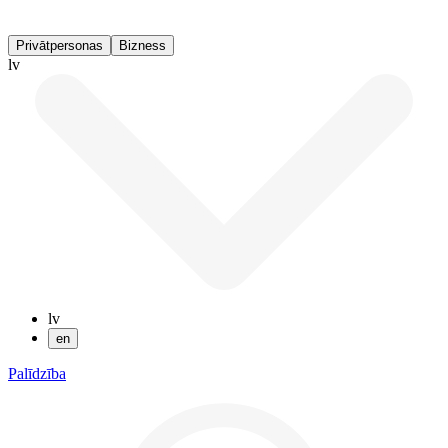
Privātpersonas
Bizness
lv
lv
en
Palīdzība