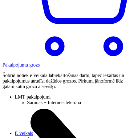
Pakalpojumu grozs
Šobrīd notiek e-veikala labiekārtošanas darbi, tāpēc iekārtas un
pakalpojumus atradīsi dažādos grozos. Pirkumi jānoformē līdz
galam katrā grozā atsevišķi.
LMT pakalpojumi
Sarunas + Internets telefonā
E-veikals