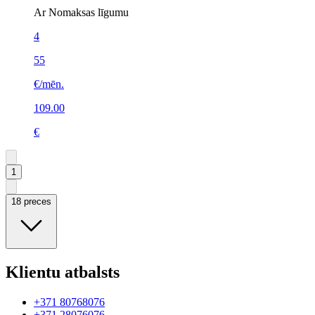
Ar Nomaksas līgumu
4
55
€/mēn.
109.00
€
1
18 preces
Klientu atbalsts
+371 80768076
+371 28076076