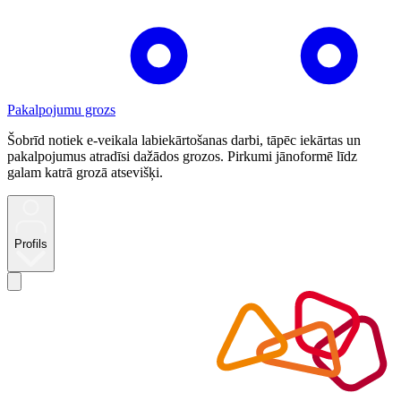
Pakalpojumu grozs
Šobrīd notiek e-veikala labiekārtošanas darbi, tāpēc iekārtas un
pakalpojumus atradīsi dažādos grozos. Pirkumi jānoformē līdz
galam katrā grozā atsevišķi.
Profils