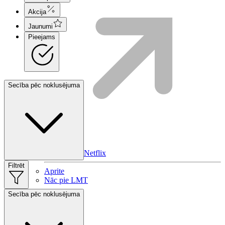
Akcija
Jaunumi
Pieejams
Secība pēc noklusējuma
HBO Max | Netflix
Filtrēt
Aprite
Nāc pie LMT
Secība pēc noklusējuma