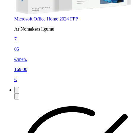
Microsoft Office Home 2024 FPP
Ar Nomaksas līgumu
7
05
€/mēn.
169.00
€