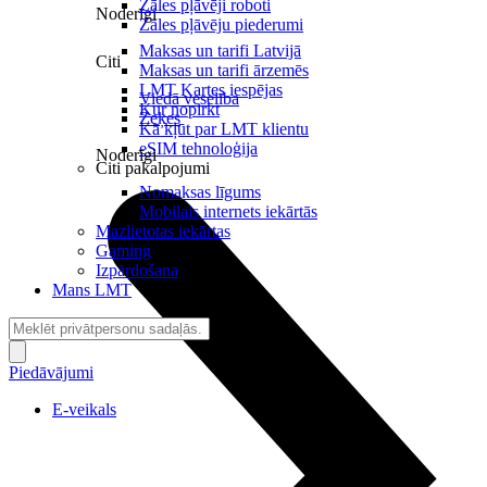
Zāles pļāvēji roboti
Noderīgi
Zāles pļāvēju piederumi
Maksas un tarifi Latvijā
Citi
Maksas un tarifi ārzemēs
LMT Kartes iespējas
Viedā veselība
Kur nopirkt
Zeķes
Kā kļūt par LMT klientu
eSIM tehnoloģija
Noderīgi
Citi pakalpojumi
Nomaksas līgums
Mobilais internets iekārtās
Mazlietotas iekārtas
Gaming
Izpārdošana
Mans LMT
Piedāvājumi
E-veikals