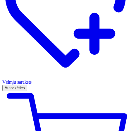
Vēlmju saraksts
Autorizēties