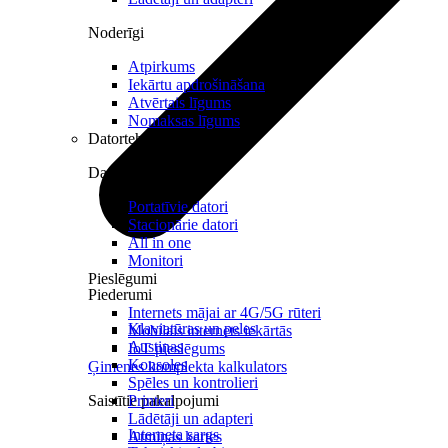
Noderīgi
Atpirkums
Iekārtu apdrošināšana
Atvērtais līgums
Nomaksas līgums
Datortehnika
Datori un Monitori
Portatīvie datori
Stacionārie datori
All in one
Monitori
Pieslēgumi
Piederumi
Internets mājai ar 4G/5G rūteri
Klaviatūras un peles
Mobilais internets iekārtās
Austiņas
IoT pieslēgums
Konsoles
Ģimenes komplekta kalkulators
Spēles un kontrolieri
Saistītie pakalpojumi
Printeri
Lādētāji un adapteri
Interneta sargs
Atmiņas kartes