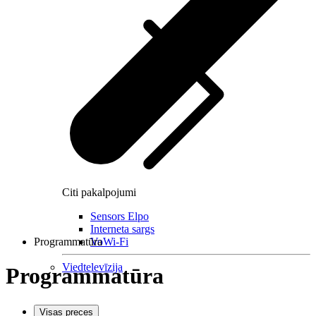
Citi pakalpojumi
Sensors Elpo
Interneta sargs
Programmatūra
VoWi-Fi
Viedtelevīzija
Programmatūra
Visas preces