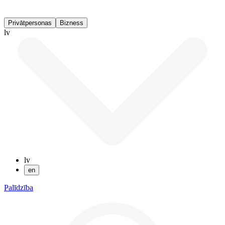
Privātpersonas
Bizness
lv
lv
en
Palīdzība