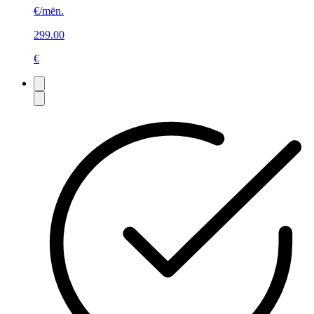
€/mēn.
299.00
€