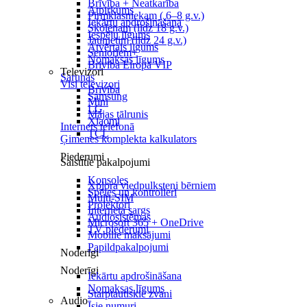
Brīvība + Neatkarība
Atpirkums
Pirmklasniekam ( 6–8 g.v.)
Iekārtu apdrošināšana
Skolēnam (līdz 18 g.v.)
Iespēju līgums
Jaunietim (līdz 24 g.v.)
Atvērtais līgums
Senioriem+
Nomaksas līgums
Brīvība Eiropā VIP
Televizori
Sarunas
Visi televizori
Brīvība
Samsung
Mini
LG
Mājas tālrunis
Xiaomi
Internets telefonā
TCL
Ģimenes komplekta kalkulators
Piederumi
Saistītie pakalpojumi
Konsoles
Xplora viedpulksteņi bērniem
Spēles un kontrolieri
Multi-SIM
Projektori
Interneta sargs
Audiosistēmas
Microsoft 365 + OneDrive
TV piederumi
Mobilie maksājumi
Papildpakalpojumi
Noderīgi
Noderīgi
Iekārtu apdrošināšana
Nomaksas līgums
Starptautiskie zvani
Audio
Īsie numuri