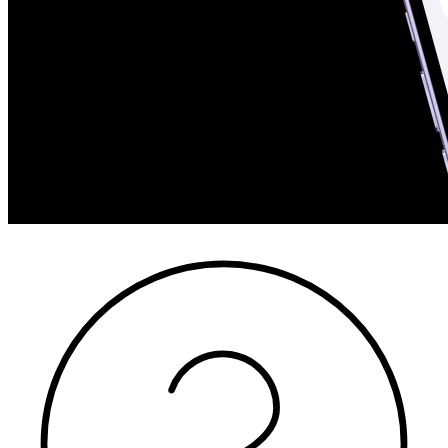
Mazlietotas iekārtas
Gaming
Izpārdošana