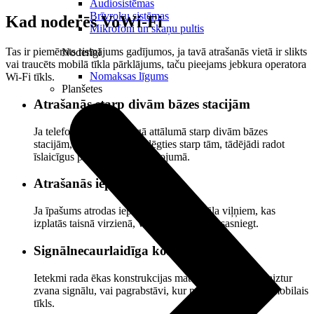
Audiosistēmas
Brīvroku sistēmas
Kad noderēs VoWi-Fi
Mikrofoni un skaņu pultis
Tas ir piemērots risinājums gadījumos, ja tavā atrašanās vietā ir slikts
Noderīgi
vai traucēts mobilā tīkla pārklājums, taču pieejams jebkura operatora
Nomaksas līgums
Wi-Fi tīkls.
Planšetes
Atrašanās starp divām bāzes stacijām
Ja telefons atrodas līdzīgā attālumā starp divām bāzes
stacijām, tas var bieži pārslēgties starp tām, tādējādi radot
īslaicīgus pārrāvumus savienojumā.
Atrašanās ieplakā
Ja īpašums atrodas ieplakā, mobilā signāla viļņiem, kas
izplatās taisnā virzienā, var būt grūtības to sasniegt.
Signālnecaurlaidīga konstrukcija
Ietekmi rada ēkas konstrukcijas materiāli, kas būtiski aiztur
zvana signālu, vai pagrabstāvi, kur nemaz nesniedzas mobilais
tīkls.