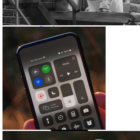
Xiaomi
TCL
Piederumi
Konsoles
Spēles un kontrolieri
Projektori
Audiosistēmas
TV piederumi
Noderīgi
Iekārtu apdrošināšana
Nomaksas līgums
Audio