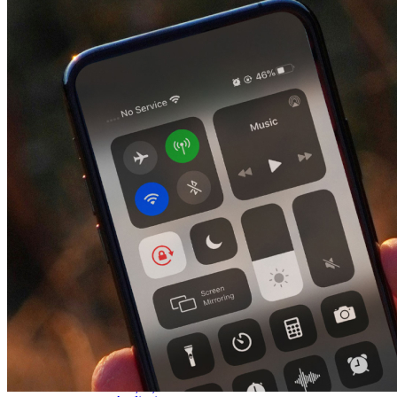
Audio
Austiņas
Skaļruņi