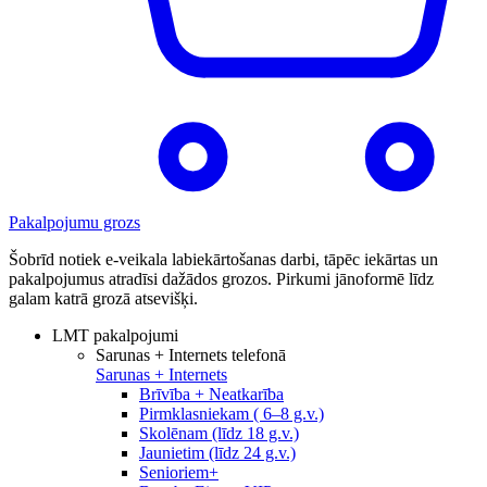
Pakalpojumu grozs
Šobrīd notiek e-veikala labiekārtošanas darbi, tāpēc iekārtas un
pakalpojumus atradīsi dažādos grozos. Pirkumi jānoformē līdz
galam katrā grozā atsevišķi.
LMT pakalpojumi
Sarunas + Internets telefonā
Sarunas + Internets
Brīvība + Neatkarība
Pirmklasniekam ( 6–8 g.v.)
Skolēnam (līdz 18 g.v.)
Jaunietim (līdz 24 g.v.)
Senioriem+