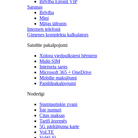
Brīvība Eiropā VIP
Sarunas
Brīvība
Mini
Mājas tālrunis
Internets telefonā
Ģimenes komplekta kalkulators
Saistītie pakalpojumi
Xplora viedpulksteņi bērniem
Multi-SIM
Interneta sargs
Microsoft 365 + OneDrive
Mobilie maksājumi
Papildpakalpojumi
Noderīgi
Starptautiskie zvani
Īsie numuri
Citas maksas
Tarifi ārzemēs
5G pārklājuma karte
VoLTE
VoWi-Fi