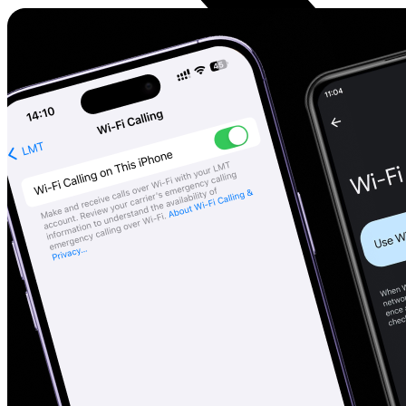
Atpūtai
Droni
Kameras
Kameru piederumi
Videoreģistratori