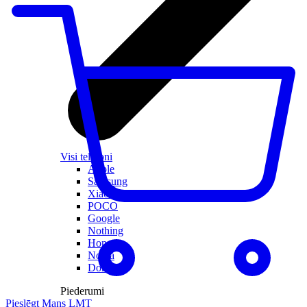
Visi telefoni
Apple
Samsung
Xiaomi
POCO
Google
Nothing
Honor
Nokia
Doro
Piederumi
Pieslēgt Mans LMT