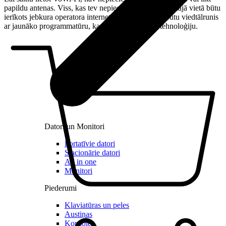
papildu antenas. Viss, kas tev nepieciešams – lai vēlamajā vietā būtu
ierīkots jebkura operatora internets ar Wi-Fi un tev būtu viedtālrunis
ar jaunāko programmatūru, kas atbalsta VoWi-Fi tehnoloģiju.
Datori un Monitori
Portatīvie datori
Stacionārie datori
All in one
Monitori
Piederumi
Klaviatūras un peles
Austiņas
Konsoles