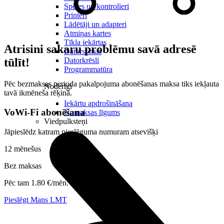
Spēles un kontrolieri
Printeri
Lādētāji un adapteri
Atmiņas kartes
Tīkla iekārtas
Atrisini sakaru problēmu savā adresē
Datorsomas
Datorkrēsli
tūlīt!
Programmatūra
Pēc bezmaksas perioda pakalpojuma abonēšanas maksa tiks iekļauta
Noderīgi
tavā ikmēneša rēķinā.
Iekārtu apdrošināšana
VoWi-Fi abonēšana
Nomaksas līgums
Viedpulksteņi
Jāpieslēdz katram pieslēguma numuram atsevišķi
12 mēnešus
Bez maksas
Pēc tam 1.80 €/mēn.
Pieslēgt Mans LMT