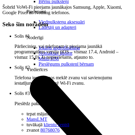
Bērnu pulksteņi
Šobrīd VoWi-Fi pieejams jaunākajos Samsung, Apple, Xiaomi,
Piederumi
Google Pixel un Nothing telefonos.
Viedpulksteņu aksesuāri
Seko šīm norādēm
Lādētāji un adapteri
Solis #1
Noderīgi
Pārliecinies, vai telefonam ir pieejama jaunākā
Iekārtu apdrošināšana
programmatūras versija (iOS – vismaz 17.4, Android –
Nomaksas līgums
vismaz 15.0). Ja nepieciešams, atjauno to.
Multi-SIM
Pieslēgums pulkstenī bērnam
Solis #2
Viedierīces
Telefona iestatījumos meklē zvanu vai savienojumu
iestatījumus un aktivizē Wi-Fi zvanu.
Solis #3
Pieslēdz pakalpojumu:
tepat mājaslapā
MansLMT
tuvākajā
klientu centrā
zvanot
80768076