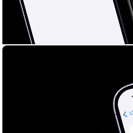
Elektriskie skrejriteņi
Citas viedierīces
Biznesam
Viedkase
Mājai
Mājdzīvniekiem
Novērošanas kameras
Sensori mājai
Putekļu sūcēji roboti
Putekļu sūcēji piederumi
Zāles pļāvēji roboti
Zāles pļāvēju piederumi
Citi
Viedā veselība
Zeķes
Noderīgi
Nomaksas līgums
Mobilais internets iekārtās