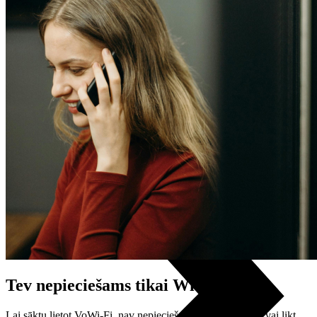
Noderīgi
Atpirkums
Iekārtu apdrošināšana
Atvērtais līgums
Nomaksas līgums
Datortehnika
Tev nepieciešams tikai Wi-Fi
Lai sāktu lietot VoWi-Fi, nav nepieciešams saukt meistaru vai likt