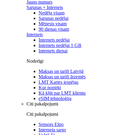
Jauns numurs
Sarunas + Internets
Nedēļa visam
Sarunas nedēļai
Mēnesis visam
90 dienas visam
Internets
Internets nedēļai
Internets nedēļai 1 GB
Internets dienai
Noderīgi
Maksas un tarifi Latvijā
Maksas un tarifi ārzemēs
LMT Kartes iespējas
Kur nopirkt
Kā kļūt par LMT klientu
eSIM tehnoloģija
Citi pakalpojumi
Citi pakalpojumi
Sensors Elpo
Interneta sargs