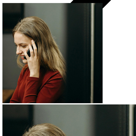
Visas planšetes
Samsung
Apple
Lenovo
Xiaomi
ONYX
Piederumi
Vāki un ietvari
Irbuļi
Klaviatūras un peles
Lādētāji un adapteri