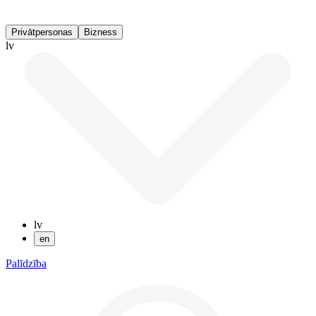
Privātpersonas
Bizness
lv
lv
en
Palīdzība