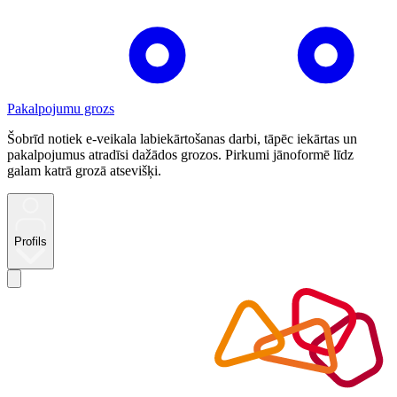
Pakalpojumu grozs
Šobrīd notiek e-veikala labiekārtošanas darbi, tāpēc iekārtas un
pakalpojumus atradīsi dažādos grozos. Pirkumi jānoformē līdz
galam katrā grozā atsevišķi.
Profils