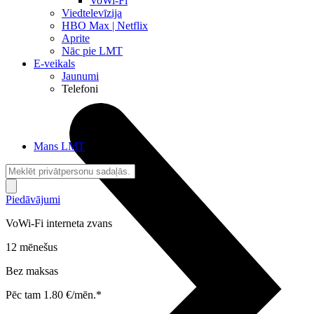
VoWi-Fi
Viedtelevīzija
HBO Max | Netflix
Aprite
Nāc pie LMT
E-veikals
Jaunumi
Telefoni
Mans LMT
Piedāvājumi
VoWi-Fi interneta zvans
12 mēnešus
Bez maksas
Pēc tam 1.80 €/mēn.*