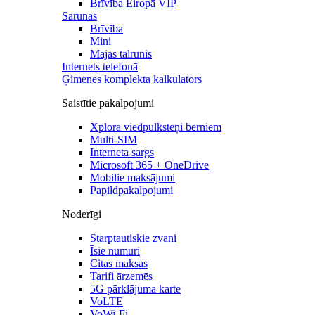
Brīvība Eiropā VIP
Sarunas
Brīvība
Mini
Mājas tālrunis
Internets telefonā
Ģimenes komplekta kalkulators
Saistītie pakalpojumi
Xplora viedpulksteņi bērniem
Multi-SIM
Interneta sargs
Microsoft 365 + OneDrive
Mobilie maksājumi
Papildpakalpojumi
Noderīgi
Starptautiskie zvani
Īsie numuri
Citas maksas
Tarifi ārzemēs
5G pārklājuma karte
VoLTE
VoWi-Fi