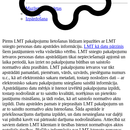
Mazlietotas iekārtas
Gaming
Izpārdošana
Pirms LMT pakalpojumu lietošanas lūdzam iepazīties ar LMT
sniegto personas datu apstrādes informāciju.
LMT kā datu pārzinis
šiem jautājumiem velta vislielāko vērību. LMT sniegto pakalpojumu
ietvaros personas datus apstrādājam tikai nepieciešamajā apjomā un
laika periodā, kas izriet no pakalpojuma būtības un saistošo
normatīvo aktu prasībām. LMT pakalpojumu ietvaros var tikt
apstrādāti pamatdati, piemēram, vārds, uzvārds, pieslēguma numurs
u.c., kā arī elektronisko sakaru metadati, tostarp noslodzes dati – ar
elektronisko sakaru pakalpojumu sniegšanu saistītā informācija.
Apstrādājamo datu mērķis ir īstenot izvēlētā pakalpojuma izpildi,
tostarp nodrošināt ar to saistīto kvalitāti, norēķinus un pieteikto
jautājumu risināšanu, ja tādi rodas, kā arī saistošo normatīvo aktu
izpildi. Datu apstrādes pamats ir pieprasītais LMT pakalpojums un
ar to saistīto normatīvo aktu īstenošana. Šāda apstrāde ir
priekšnosacījums darījuma izpildei, un datu nesniegšana var daļēji
vai pilnībā kavēt vai pārtraukt darījuma nodrošināšanu. Attiecībā uz
saviem datiem LMT klientam ir tiesības īstenot normatīvajos aktos
noteiktās tiesības. Plašāka informācija par LMT īstenoto personas