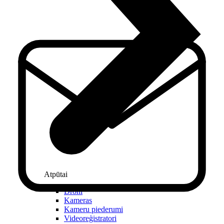
Atpūtai
Droni
Kameras
Kameru piederumi
Videoreģistratori