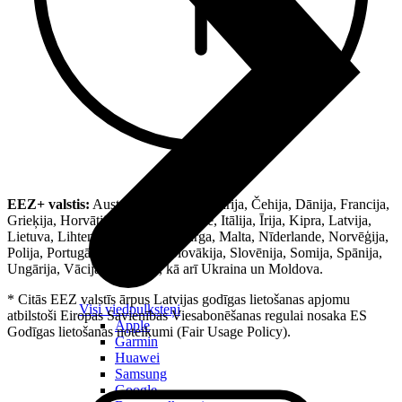
EEZ+ valstis:
Austrija, Beļģija, Bulgārija, Čehija, Dānija, Francija,
Grieķija, Horvātija, Igaunija, Islande, Itālija, Īrija, Kipra, Latvija,
Lietuva, Lihtenšteina, Luksemburga, Malta, Nīderlande, Norvēģija,
Polija, Portugāle, Rumānija, Slovākija, Slovēnija, Somija, Spānija,
Ungārija, Vācija, Zviedrija, kā arī Ukraina un Moldova.
* Citās EEZ valstīs ārpus Latvijas godīgas lietošanas apjomu
Visi viedpulksteņi
atbilstoši Eiropas Savienības Viesabonēšanas regulai nosaka ES
Apple
Godīgas lietošanas noteikumi (Fair Usage Policy).
Garmin
Huawei
Samsung
Google