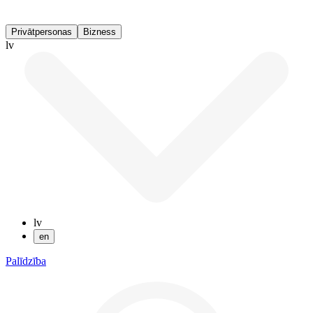
Privātpersonas
Bizness
lv
lv
en
Palīdzība