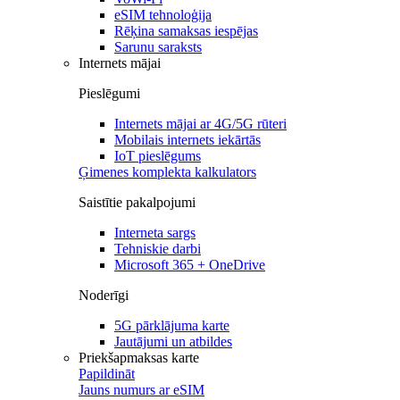
eSIM tehnoloģija
Rēķina samaksas iespējas
Sarunu saraksts
Internets mājai
Pieslēgumi
Internets mājai ar 4G/5G rūteri
Mobilais internets iekārtās
IoT pieslēgums
Ģimenes komplekta kalkulators
Saistītie pakalpojumi
Interneta sargs
Tehniskie darbi
Microsoft 365 + OneDrive
Noderīgi
5G pārklājuma karte
Jautājumi un atbildes
Priekšapmaksas karte
Papildināt
Jauns numurs ar eSIM