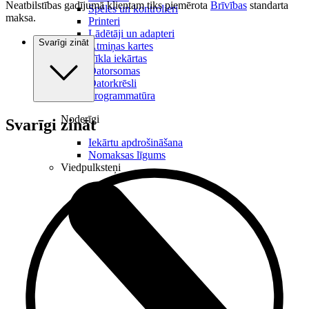
Neatbilstības gadījumā klientam tiks piemērota
Brīvības
standarta
Spēles un kontrolieri
maksa.
Printeri
Lādētāji un adapteri
Svarīgi zināt
Atmiņas kartes
Tīkla iekārtas
Datorsomas
Datorkrēsli
Programmatūra
Noderīgi
Svarīgi zināt
Iekārtu apdrošināšana
Nomaksas līgums
Viedpulksteņi