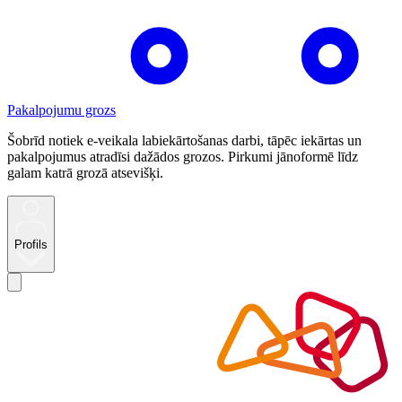
Pakalpojumu grozs
Šobrīd notiek e-veikala labiekārtošanas darbi, tāpēc iekārtas un
pakalpojumus atradīsi dažādos grozos. Pirkumi jānoformē līdz
galam katrā grozā atsevišķi.
Profils