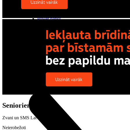
Vāciņi un maciņi
Aizsargstikli
Lādētāji un adapteri
Power banks
Irbuļi
Atmiņas kartes
Telefonu turētaji
Stabilizatori
Noderīgi
Atpirkums
Iekārtu apdrošināšana
Iespēju līgums
Atvērtais līgums
Nomaksas līgums
Televizori
Senioriem+
Zvani un SMS Latvijā
Neierobežoti