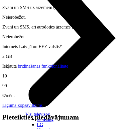
Zvani un SMS uz ārzemēm (EEZ valstīm)
Neierobežoti
Zvani un SMS, arī atrodoties ārzemēs (EEZ valstīs)
Neierobežoti
Internets Latvijā un EEZ valstīs*
2 GB
Iekļauta
brīdināšanas funkcionalitāte
10
99
€/mēn.
Līguma kopsavilkums
Visi televizori
Pieteikties piedāvājumam
Samsung
LG