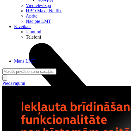
VoWi-Fi
Viedtelevīzija
HBO Max | Netflix
Aprite
Nāc pie LMT
E-veikals
Jaunumi
Telefoni
Mans LMT
Piedāvājumi