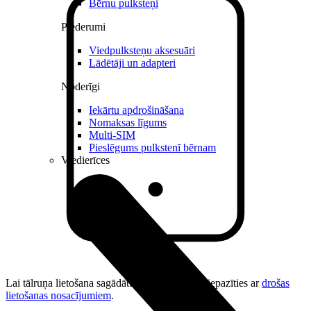
Bērnu pulksteņi
Piederumi
Viedpulksteņu aksesuāri
Lādētāji un adapteri
Noderīgi
Iekārtu apdrošināšana
Nomaksas līgums
Multi-SIM
Pieslēgums pulkstenī bērnam
Viedierīces
Lai tālruņa lietošana sagādātu prieku, aicinām iepazīties ar
drošas
lietošanas nosacījumiem
.