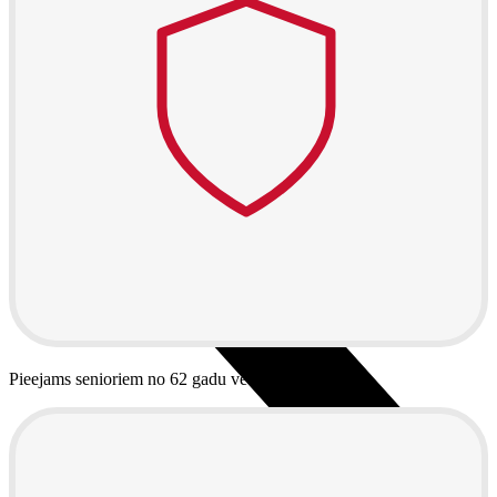
Audiosistēmas
Brīvroku sistēmas
Mikrofoni un skaņu pultis
Noderīgi
Nomaksas līgums
Planšetes
Pieejams senioriem no 62 gadu vecuma.