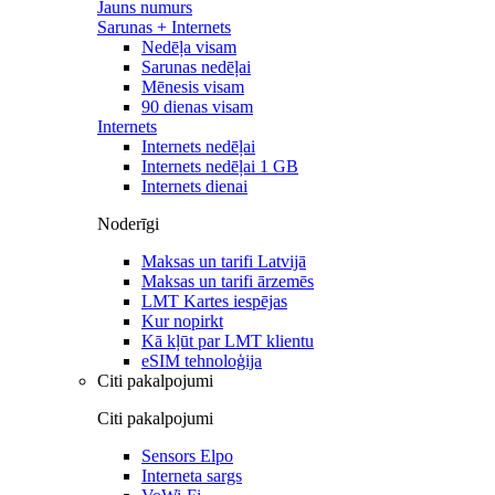
Jauns numurs
Sarunas + Internets
Nedēļa visam
Sarunas nedēļai
Mēnesis visam
90 dienas visam
Internets
Internets nedēļai
Internets nedēļai 1 GB
Internets dienai
Noderīgi
Maksas un tarifi Latvijā
Maksas un tarifi ārzemēs
LMT Kartes iespējas
Kur nopirkt
Kā kļūt par LMT klientu
eSIM tehnoloģija
Citi pakalpojumi
Citi pakalpojumi
Sensors Elpo
Interneta sargs