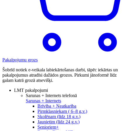
Pakalpojumu grozs
Šobrīd notiek e-veikala labiekārtošanas darbi, tāpēc iekārtas un
pakalpojumus atradīsi dažādos grozos. Pirkumi jānoformē līdz
galam katrā grozā atsevišķi.
LMT pakalpojumi
Sarunas + Internets telefonā
Sarunas + Internets
Brīvība + Neatkarība
Pirmklasniekam ( 6–8 g.v.)
Skolēnam (līdz 18 g.v.)
Jaunietim (līdz 24 g.v.)
Senioriem+