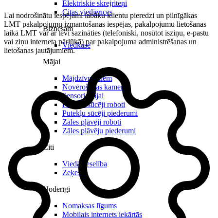
Elektriskie skrejriteņi
Citas viedierīces
Lai nodrošinātu iespējami labāku klientu pieredzi un pilnīgākas
LMT pakalpojumu izmantošanas iespējas, pakalpojumu lietošanas
Biznesam
laikā LMT var ar tevi sazināties (telefoniski, nosūtot īsziņu, e-pastu
vai ziņu interneta pārlūkā) par pakalpojuma administrēšanas un
Viedkase
lietošanas jautājumiem.
Mājai
Mājdzīvniekiem
Novērošanas kameras
Sensori mājai
Putekļu sūcēji roboti
Putekļu sūcēji piederumi
Zāles pļāvēji roboti
Zāles pļāvēju piederumi
Citi
Viedā veselība
Zeķes
Noderīgi
Nomaksas līgums
Mobilais internets iekārtās