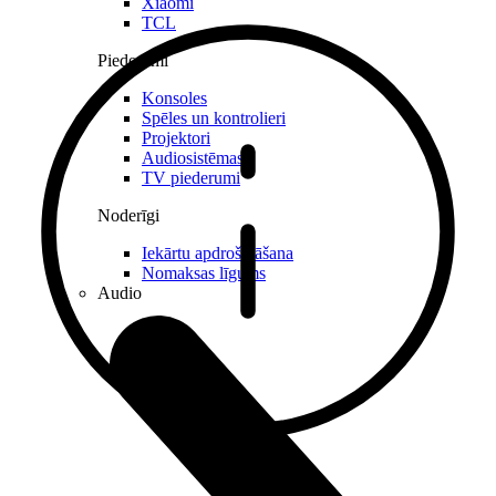
Xiaomi
TCL
Piederumi
Konsoles
Spēles un kontrolieri
Projektori
Audiosistēmas
TV piederumi
Noderīgi
Iekārtu apdrošināšana
Nomaksas līgums
Audio