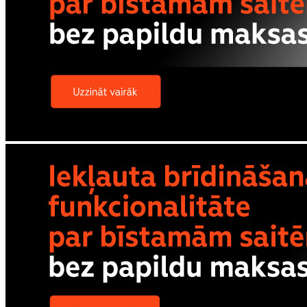
Visi telefoni
Apple
Samsung
Xiaomi
POCO
Google
Nothing
Honor
Nokia
Doro
Piederumi