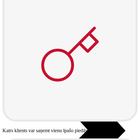
Noderīgi
Atpirkums
Iekārtu apdrošināšana
Atvērtais līgums
Nomaksas līgums
Datortehnika
Katrs klients var saņemt vienu īpašo piedāvājumu.