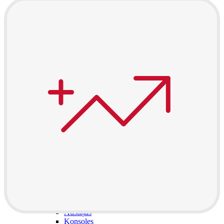
Datori un Monitori
Portatīvie datori
Stacionārie datori
All in one
Monitori
Piederumi
Klaviatūras un peles
Austiņas
Konsoles