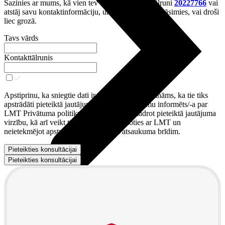
Sazinies ar mums, kā vien tev ērtāk – zvani pa tālruni
20227766
vai
atstāj savu kontaktinformāciju, un mēs ar tevi sazināsimies, vai droši
liec grozā.
Tavs vārds
Kontakttālrunis
Apstiprinu, ka sniegtie dati ir patiesi un man ir zināms, ka tie tiks
apstrādāti pieteiktā jautājuma izskatīšanai. Esmu informēts/-a par
LMT Privātuma politiku
un tiesībām noskaidrot pieteiktā jautājuma
virzību, kā arī veikt tā atsaukumu,
sazinoties ar LMT
un
neietekmējot apstrādi, kas veikta līdz atsaukuma brīdim.
Pieteikties konsultācijai
Pieteikties konsultācijai
Audio
Austiņas
Skaļruņi