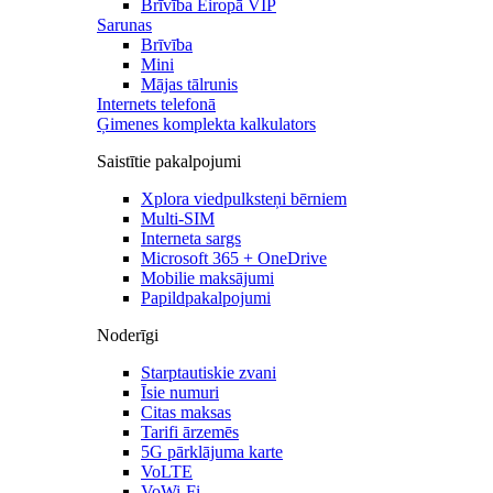
Brīvība Eiropā VIP
Sarunas
Brīvība
Mini
Mājas tālrunis
Internets telefonā
Ģimenes komplekta kalkulators
Saistītie pakalpojumi
Xplora viedpulksteņi bērniem
Multi-SIM
Interneta sargs
Microsoft 365 + OneDrive
Mobilie maksājumi
Papildpakalpojumi
Noderīgi
Starptautiskie zvani
Īsie numuri
Citas maksas
Tarifi ārzemēs
5G pārklājuma karte
VoLTE
VoWi-Fi