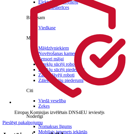
Elektriskie skrejriteņi
Citas viedierīces
Biznesam
Viedkase
Mājai
Mājdzīvniekiem
Novērošanas kameras
Sensori mājai
Putekļu sūcēji roboti
Putekļu sūcēji piederumi
Zāles pļāvēji roboti
Zāles pļāvēju piederumi
Citi
Viedā veselība
Zeķes
Eiropas Komisijas izvēlētais DNS4EU ieviesējs
Noderīgi
Pieslēgt pakalpojumu
Nomaksas līgums
Mobilais internets iekārtās