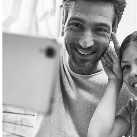
Audiosistēmas
Brīvroku sistēmas
Mikrofoni un skaņu pultis
Noderīgi
Nomaksas līgums
Planšetes