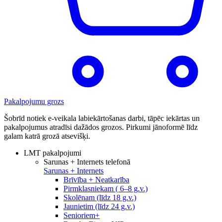
Pakalpojumu grozs
Šobrīd notiek e-veikala labiekārtošanas darbi, tāpēc iekārtas un
pakalpojumus atradīsi dažādos grozos. Pirkumi jānoformē līdz
galam katrā grozā atsevišķi.
LMT pakalpojumi
Sarunas + Internets telefonā
Sarunas + Internets
Brīvība + Neatkarība
Pirmklasniekam ( 6–8 g.v.)
Skolēnam (līdz 18 g.v.)
Jaunietim (līdz 24 g.v.)
Senioriem+