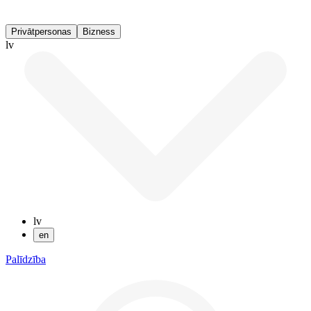
Privātpersonas
Bizness
lv
lv
en
Palīdzība