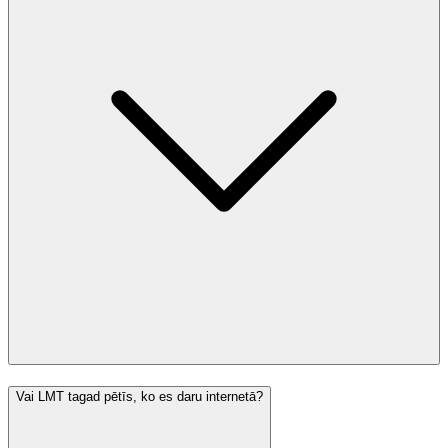
Vai LMT tagad pētīs, ko es daru internetā?