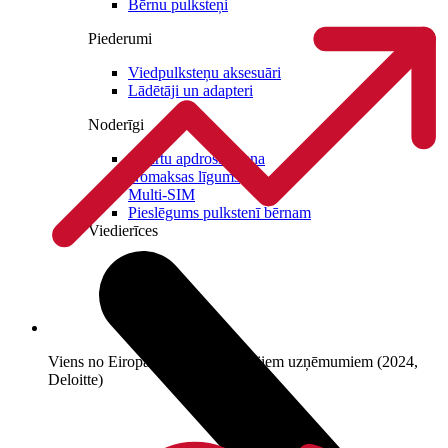
Bērnu pulksteņi
Piederumi
Viedpulksteņu aksesuāri
Lādētāji un adapteri
Noderīgi
Iekārtu apdrošināšana
Nomaksas līgums
Multi-SIM
Pieslēgums pulkstenī bērnam
Viedierīces
Viens no Eiropas straujāk augošajiem uzņēmumiem (2024,
Deloitte)