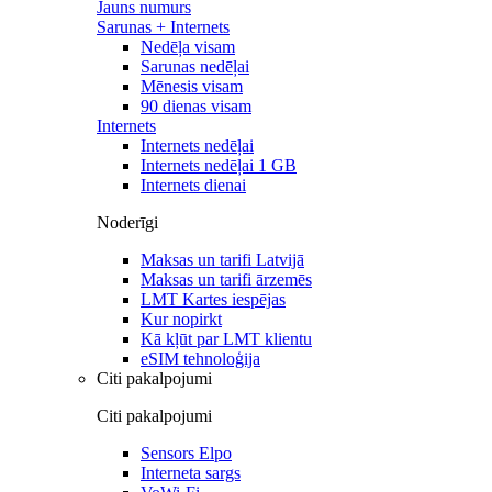
Jauns numurs
Sarunas + Internets
Nedēļa visam
Sarunas nedēļai
Mēnesis visam
90 dienas visam
Internets
Internets nedēļai
Internets nedēļai 1 GB
Internets dienai
Noderīgi
Maksas un tarifi Latvijā
Maksas un tarifi ārzemēs
LMT Kartes iespējas
Kur nopirkt
Kā kļūt par LMT klientu
eSIM tehnoloģija
Citi pakalpojumi
Citi pakalpojumi
Sensors Elpo
Interneta sargs