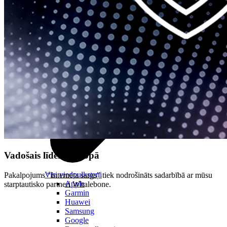
Vadošais līderis Eiropā
Visi viedpulksteņi
Pakalpojums “Interneta sargs” tiek nodrošināts sadarbībā ar mūsu
Apple
starptautisko partneri Whalebone.
Garmin
Huawei
Samsung
Google