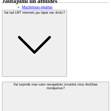
Jautājumi un atbildes
Mazlietotas iekārtas
Gaming
Vai tad LMT internets jau tāpat nav drošs?
Izpārdošana
Vai turpmāk man vairs nevajadzēs izmantot citus drošības
risinājumus?