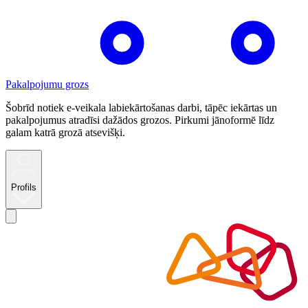
Pakalpojumu grozs
Šobrīd notiek e-veikala labiekārtošanas darbi, tāpēc iekārtas un
pakalpojumus atradīsi dažādos grozos. Pirkumi jānoformē līdz
galam katrā grozā atsevišķi.
Profils