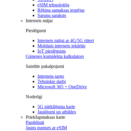
eSIM tehnoloģija
Rēķina samaksas iespējas
Sarunu saraksts
Internets mājai
Pieslēgumi
Internets mājai ar 4G/5G rūteri
Mobilais internets iekārtās
IoT pieslēgums
Ģimenes komplekta kalkulators
Saistītie pakalpojumi
Interneta sargs
Tehniskie darbi
Microsoft 365 + OneDrive
Noderīgi
5G pārklājuma karte
Jautājumi un atbildes
Priekšapmaksas karte
Papildināt
Jauns numurs ar eSIM