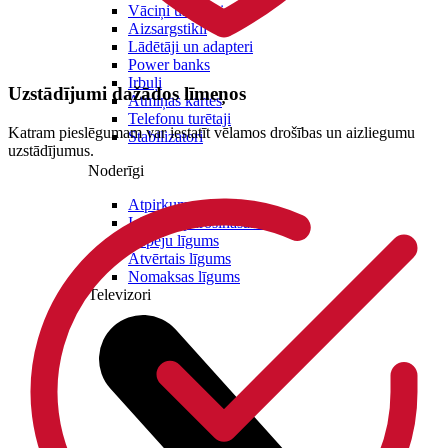
Vāciņi un maciņi
Aizsargstikli
Lādētāji un adapteri
Power banks
Irbuļi
Uzstādījumi dažādos līmeņos
Atmiņas kartes
Telefonu turētaji
Katram pieslēgumam var iestatīt vēlamos drošības un aizliegumu
Stabilizatori
uzstādījumus.
Noderīgi
Atpirkums
Iekārtu apdrošināšana
Iespēju līgums
Atvērtais līgums
Nomaksas līgums
Televizori