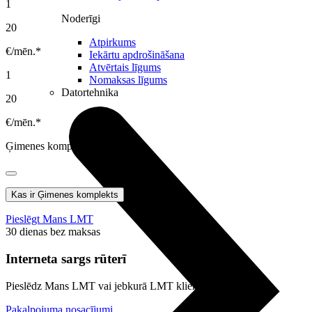
1
Noderīgi
20
Atpirkums
€/mēn.*
Iekārtu apdrošināšana
Atvērtais līgums
1
Nomaksas līgums
Datortehnika
20
€/mēn.*
Ģimenes komplekta ietvaros
Kas ir Ģimenes komplekts
Pieslēgt Mans LMT
30 dienas bez maksas
Interneta sargs rūterī
Pieslēdz Mans LMT vai jebkurā LMT klientu centrā
Pakalpojuma nosacījumi