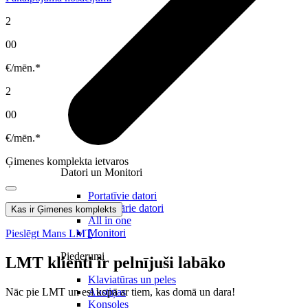
2
00
€/mēn.*
2
00
€/mēn.*
Ģimenes komplekta ietvaros
Datori un Monitori
Portatīvie datori
Stacionārie datori
Kas ir Ģimenes komplekts
All in one
Monitori
Pieslēgt Mans LMT
Piederumi
LMT klienti ir pelnījuši labāko
Klaviatūras un peles
Nāc pie LMT un esi kopā ar tiem, kas domā un dara!
Austiņas
Konsoles