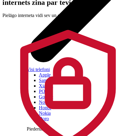
internets zina par tevi
Pielāgo interneta vidi sev un savai ģimenei.
Visi telefoni
Apple
Samsung
Xiaomi
POCO
Google
Nothing
Honor
Nokia
Doro
Piederumi