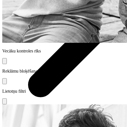
Vecāku kontroles rīks
Reklāmu bloķēšana
Lietotņu filtri
Audio
Austiņas
Skaļruņi