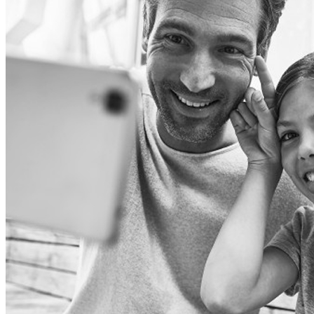
Xiaomi
TCL
Piederumi
Konsoles
Spēles un kontrolieri
Projektori
Audiosistēmas
TV piederumi
Noderīgi
Iekārtu apdrošināšana
Nomaksas līgums
Audio