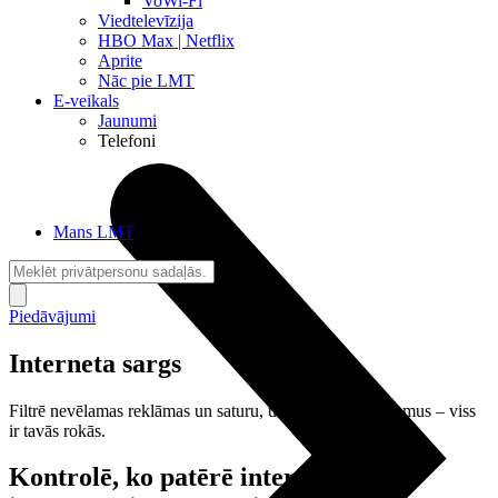
VoWi-Fi
Viedtelevīzija
HBO Max | Netflix
Aprite
Nāc pie LMT
E-veikals
Jaunumi
Telefoni
Mans LMT
Piedāvājumi
Interneta sargs
Filtrē nevēlamas reklāmas un saturu, uzraugi apdraudējumus – viss
ir tavās rokās.
Kontrolē, ko patērē internetā un ko