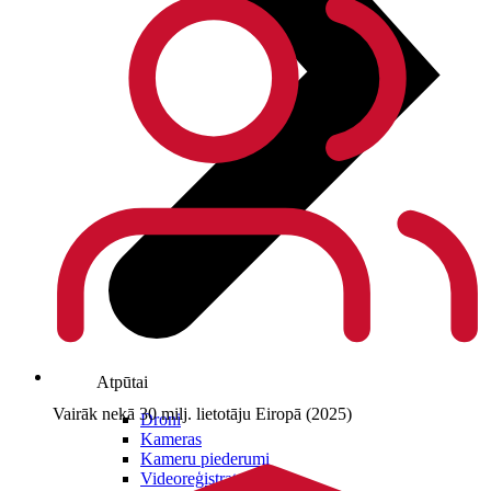
Atpūtai
Vairāk nekā 30 milj. lietotāju Eiropā (2025)
Droni
Kameras
Kameru piederumi
Videoreģistratori