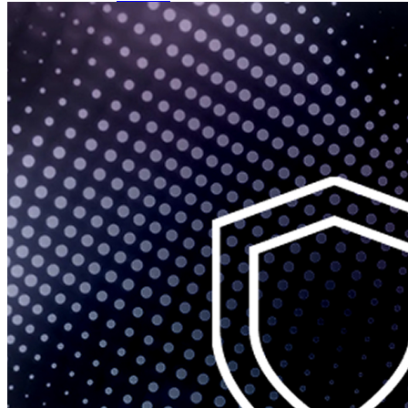
Spēles un kontrolieri
Printeri
Lādētāji un adapteri
Atmiņas kartes
Tīkla iekārtas
Datorsomas
Datorkrēsli
Programmatūra
Noderīgi
Iekārtu apdrošināšana
Nomaksas līgums
Viedpulksteņi