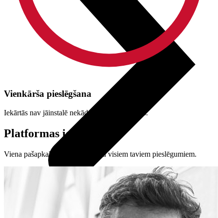
Vienkārša pieslēgšana
Iekārtās nav jāinstalē nekādas programmatūras.
Platformas iespējas
Viena pašapkalpošanās platforma visiem taviem pieslēgumiem.
Visi televizori
Samsung
LG