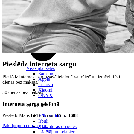
Pieslēdz interneta sargu
Visas planšetes
Samsung
Pieslēdz Interneta sargu savā telefonā vai rūterī un izmēģini 30
Apple
dienas bez maksas.
Lenovo
Xiaomi
30 dienas bez maksas
ONYX
Interneta sargs telefonā
Piederumi
Pieslēdz Mans LMT vai sūti
IS
uz
1688
Vāki un ietvari
Irbuļi
Pakalpojuma nosacījumi
Klaviatūras un peles
Lādētāji un adapteri