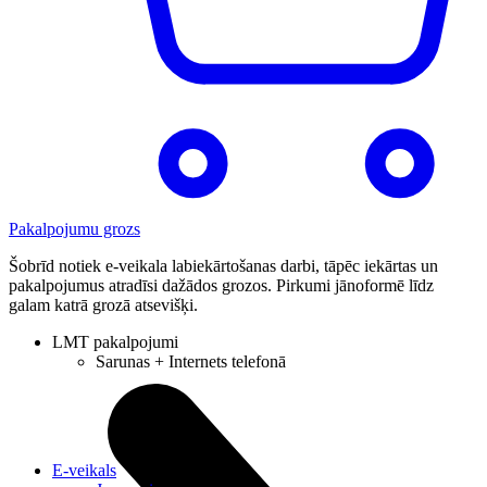
Pakalpojumu grozs
Šobrīd notiek e-veikala labiekārtošanas darbi, tāpēc iekārtas un
pakalpojumus atradīsi dažādos grozos. Pirkumi jānoformē līdz
galam katrā grozā atsevišķi.
LMT pakalpojumi
Sarunas + Internets telefonā
E-veikals