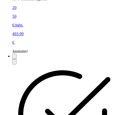
20
59
€/mēn.
493.99
€
Jaunums!