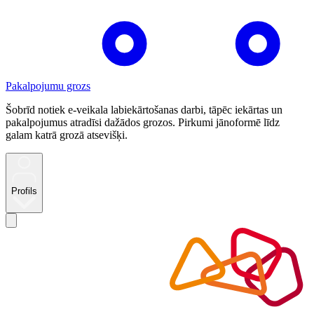
Pakalpojumu grozs
Šobrīd notiek e-veikala labiekārtošanas darbi, tāpēc iekārtas un
pakalpojumus atradīsi dažādos grozos. Pirkumi jānoformē līdz
galam katrā grozā atsevišķi.
Profils