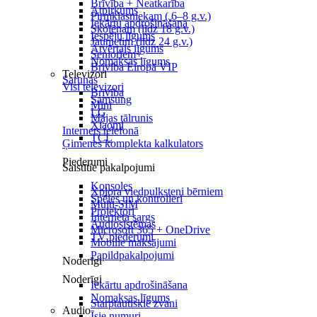
Brīvība + Neatkarība
Atpirkums
Pirmklasniekam ( 6–8 g.v.)
Iekārtu apdrošināšana
Skolēnam (līdz 18 g.v.)
Iespēju līgums
Jaunietim (līdz 24 g.v.)
Atvērtais līgums
Senioriem+
Nomaksas līgums
Brīvība Eiropā VIP
Televizori
Sarunas
Visi televizori
Brīvība
Samsung
Mini
LG
Mājas tālrunis
Xiaomi
Internets telefonā
TCL
Ģimenes komplekta kalkulators
Piederumi
Saistītie pakalpojumi
Konsoles
Xplora viedpulksteņi bērniem
Spēles un kontrolieri
Multi-SIM
Projektori
Interneta sargs
Audiosistēmas
Microsoft 365 + OneDrive
TV piederumi
Mobilie maksājumi
Papildpakalpojumi
Noderīgi
Noderīgi
Iekārtu apdrošināšana
Nomaksas līgums
Starptautiskie zvani
Audio
Īsie numuri