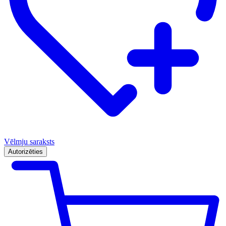
Vēlmju saraksts
Autorizēties