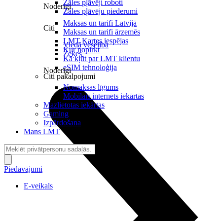
Zāles pļāvēji roboti
Noderīgi
Zāles pļāvēju piederumi
Maksas un tarifi Latvijā
Citi
Maksas un tarifi ārzemēs
LMT Kartes iespējas
Viedā veselība
Kur nopirkt
Zeķes
Kā kļūt par LMT klientu
eSIM tehnoloģija
Noderīgi
Citi pakalpojumi
Nomaksas līgums
Mobilais internets iekārtās
Mazlietotas iekārtas
Gaming
Izpārdošana
Mans LMT
Piedāvājumi
E-veikals