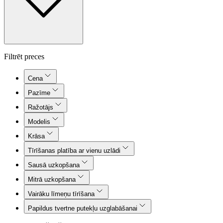
Filtrēt preces
Cena
Pazīme
Ražotājs
Modelis
Krāsa
Tīrīšanas platība ar vienu uzlādi
Sausā uzkopšana
Mitrā uzkopšana
Vairāku līmeņu tīrīšana
Papildus tvertne putekļu uzglabāšanai