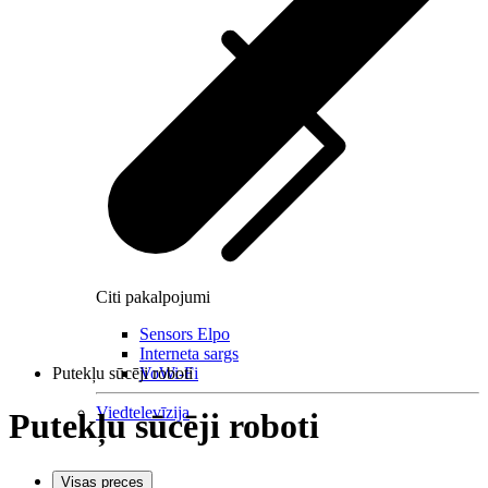
Citi pakalpojumi
Sensors Elpo
Interneta sargs
Putekļu sūcēji roboti
VoWi-Fi
Viedtelevīzija
Putekļu sūcēji roboti
Visas preces