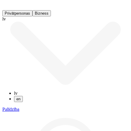
Privātpersonas
Bizness
lv
lv
en
Palīdzība