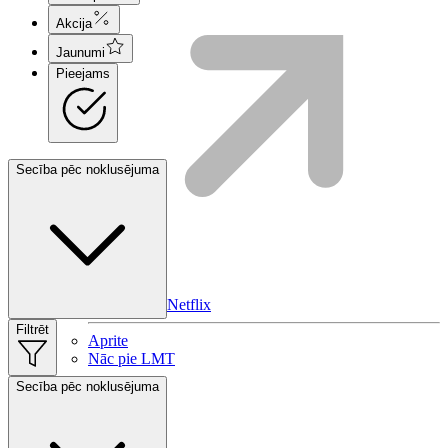
Akcija
Jaunumi
Pieejams
Secība pēc noklusējuma
HBO Max | Netflix
Filtrēt
Aprite
Nāc pie LMT
Secība pēc noklusējuma