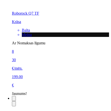
Roborock Q7 TF
Krāsa
Balta
Melna
Ar Nomaksas līgumu
8
30
€/mēn.
199.00
€
Jaunums!