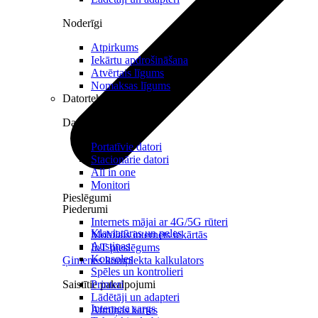
Noderīgi
Atpirkums
Iekārtu apdrošināšana
Atvērtais līgums
Nomaksas līgums
Datortehnika
Datori un Monitori
Portatīvie datori
Stacionārie datori
All in one
Monitori
Pieslēgumi
Piederumi
Internets mājai ar 4G/5G rūteri
Klaviatūras un peles
Mobilais internets iekārtās
Austiņas
IoT pieslēgums
Konsoles
Ģimenes komplekta kalkulators
Spēles un kontrolieri
Saistītie pakalpojumi
Printeri
Lādētāji un adapteri
Interneta sargs
Atmiņas kartes