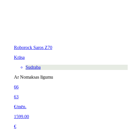
Roborock Saros Z70
Krāsa
Sudraba
Ar Nomaksas līgumu
66
63
€/mēn.
1599.00
€