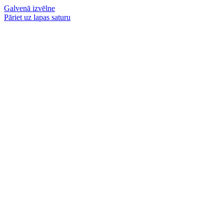
Galvenā izvēlne
Pāriet uz lapas saturu