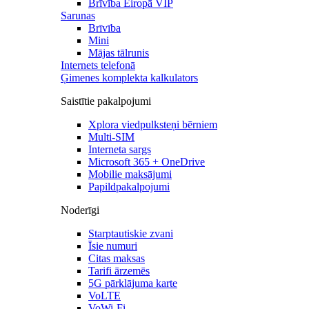
Brīvība Eiropā VIP
Sarunas
Brīvība
Mini
Mājas tālrunis
Internets telefonā
Ģimenes komplekta kalkulators
Saistītie pakalpojumi
Xplora viedpulksteņi bērniem
Multi-SIM
Interneta sargs
Microsoft 365 + OneDrive
Mobilie maksājumi
Papildpakalpojumi
Noderīgi
Starptautiskie zvani
Īsie numuri
Citas maksas
Tarifi ārzemēs
5G pārklājuma karte
VoLTE
VoWi-Fi