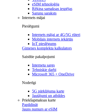
eSIM tehnoloģija
Rēķina samaksas iespējas
Sarunu saraksts
Internets mājai
Pieslēgumi
Internets mājai ar 4G/5G rūteri
Mobilais internets iekārtās
IoT pieslēgums
Ģimenes komplekta kalkulators
Saistītie pakalpojumi
Interneta sargs
Tehniskie darbi
Microsoft 365 + OneDrive
Noderīgi
5G pārklājuma karte
Jautājumi un atbildes
Priekšapmaksas karte
Papildināt
Jauns numurs ar eSIM