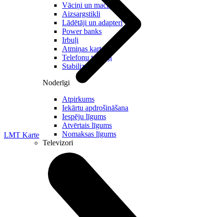
Vāciņi un maciņi
Aizsargstikli
Lādētāji un adapteri
Power banks
Irbuļi
Atmiņas kartes
Telefonu turētaji
Stabilizatori
Noderīgi
Atpirkums
Iekārtu apdrošināšana
Iespēju līgums
Atvērtais līgums
Nomaksas līgums
LMT Karte
Televizori