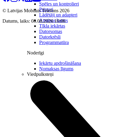
Spēles un kontrolieri
Printeri
© Latvijas Mobilais Telefons
2026
Lādētāji un adapteri
Atmiņas kartes
Datums, laiks: 08.08.2026 10:06
Tīkla iekārtas
Datorsomas
Datorkrēsli
Programmatūra
Noderīgi
Iekārtu apdrošināšana
Nomaksas līgums
Viedpulksteņi