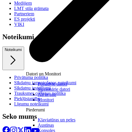
Medijiem
LMT stila grāmata
Partneriem
ES projekti
VIKI
Noteikumi
Noteikumi
Datori un Monitori
Privātuma politika
Sīkdatņu izmantošanas noteikumi
Portatīvie datori
Sīkdatņu iestatījumi
Stacionārie datori
Trauksmes celšanas politika
All in one
Piekļūstamība
Monitori
Līgumu noteikumi
Piederumi
Seko mums
Klaviatūras un peles
Austiņas
Konsoles