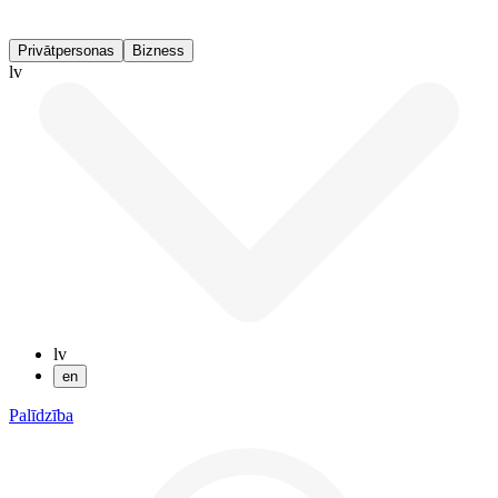
Privātpersonas
Bizness
lv
lv
en
Palīdzība