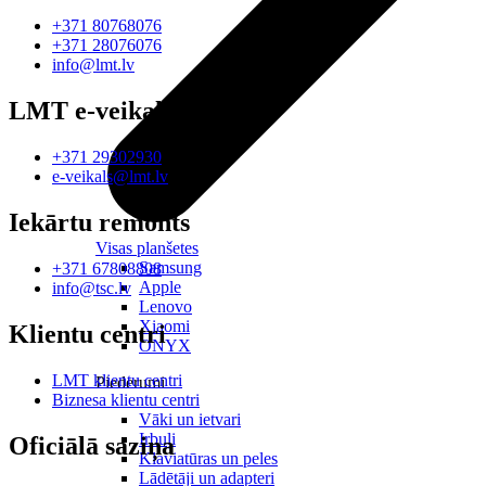
+371 80768076
+371 28076076
info@lmt.lv
LMT e-veikals
+371 29302930
e-veikals@lmt.lv
Iekārtu remonts
Visas planšetes
Samsung
+371 67808808
Apple
info@tsc.lv
Lenovo
Xiaomi
Klientu centri
ONYX
LMT klientu centri
Piederumi
Biznesa klientu centri
Vāki un ietvari
Irbuļi
Oficiālā saziņa
Klaviatūras un peles
Lādētāji un adapteri