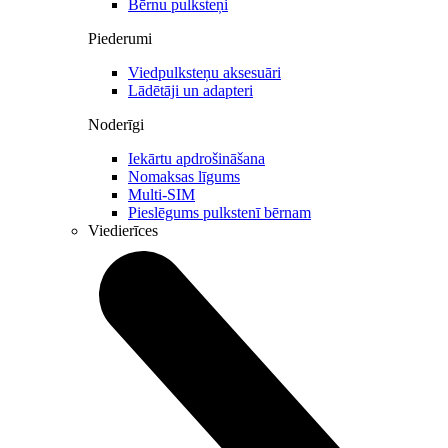
Bērnu pulksteņi
Piederumi
Viedpulksteņu aksesuāri
Lādētāji un adapteri
Noderīgi
Iekārtu apdrošināšana
Nomaksas līgums
Multi-SIM
Pieslēgums pulkstenī bērnam
Viedierīces