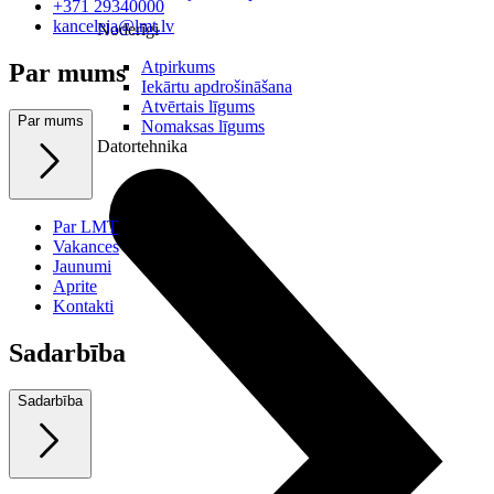
+371 29340000
kanceleja@lmt.lv
Noderīgi
Atpirkums
Par mums
Iekārtu apdrošināšana
Atvērtais līgums
Par mums
Nomaksas līgums
Datortehnika
Par LMT
Vakances
Jaunumi
Aprite
Kontakti
Sadarbība
Sadarbība