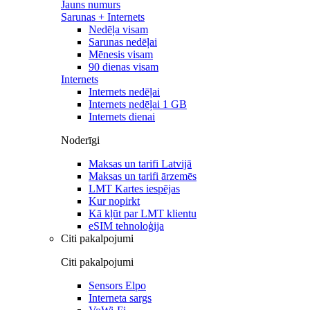
Jauns numurs
Sarunas + Internets
Nedēļa visam
Sarunas nedēļai
Mēnesis visam
90 dienas visam
Internets
Internets nedēļai
Internets nedēļai 1 GB
Internets dienai
Noderīgi
Maksas un tarifi Latvijā
Maksas un tarifi ārzemēs
LMT Kartes iespējas
Kur nopirkt
Kā kļūt par LMT klientu
eSIM tehnoloģija
Citi pakalpojumi
Citi pakalpojumi
Sensors Elpo
Interneta sargs