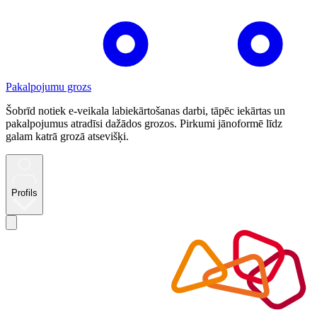
Pakalpojumu grozs
Šobrīd notiek e-veikala labiekārtošanas darbi, tāpēc iekārtas un
pakalpojumus atradīsi dažādos grozos. Pirkumi jānoformē līdz
galam katrā grozā atsevišķi.
Profils