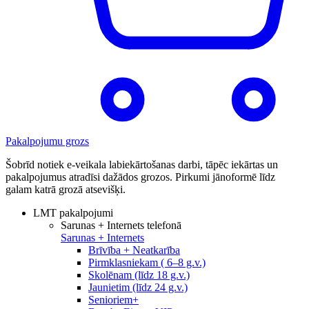
Pakalpojumu grozs
Šobrīd notiek e-veikala labiekārtošanas darbi, tāpēc iekārtas un
pakalpojumus atradīsi dažādos grozos. Pirkumi jānoformē līdz
galam katrā grozā atsevišķi.
LMT pakalpojumi
Sarunas + Internets telefonā
Sarunas + Internets
Brīvība + Neatkarība
Pirmklasniekam ( 6–8 g.v.)
Skolēnam (līdz 18 g.v.)
Jaunietim (līdz 24 g.v.)
Senioriem+