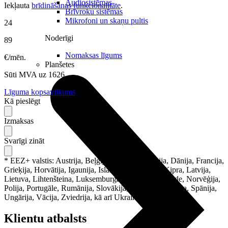
Audiosistēmas
Iekļauta
brīdināšanas funkcionalitāte
.
Brīvroku sistēmas
Mikrofoni un skaņu pultis
24
Noderīgi
89
Nomaksas līgums
€/mēn.
Planšetes
Sūti
MVA
uz
1626
Līguma kopsavilkums
Kā pieslēgt
Izmaksas
Svarīgi zināt
* EEZ+ valstis: Austrija, Beļģija, Bulgārija, Čehija, Dānija, Francija,
Grieķija, Horvātija, Igaunija, Islande, Itālija, Īrija, Kipra, Latvija,
Lietuva, Lihtenšteina, Luksemburga, Malta, Nīderlande, Norvēģija,
Polija, Portugāle, Rumānija, Slovākija, Slovēnija, Somija, Spānija,
Ungārija, Vācija, Zviedrija, kā arī Ukraina un Moldova.
Klientu atbalsts