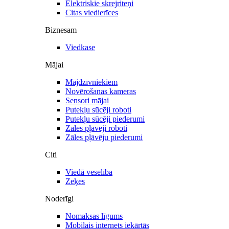
Elektriskie skrejriteņi
Citas viedierīces
Biznesam
Viedkase
Mājai
Mājdzīvniekiem
Novērošanas kameras
Sensori mājai
Putekļu sūcēji roboti
Putekļu sūcēji piederumi
Zāles pļāvēji roboti
Zāles pļāvēju piederumi
Citi
Viedā veselība
Zeķes
Noderīgi
Nomaksas līgums
Mobilais internets iekārtās