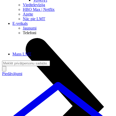
VoWi-Fi
Viedtelevīzija
HBO Max | Netflix
Aprite
Nāc pie LMT
E-veikals
Jaunumi
Telefoni
Mans LMT
Piedāvājumi