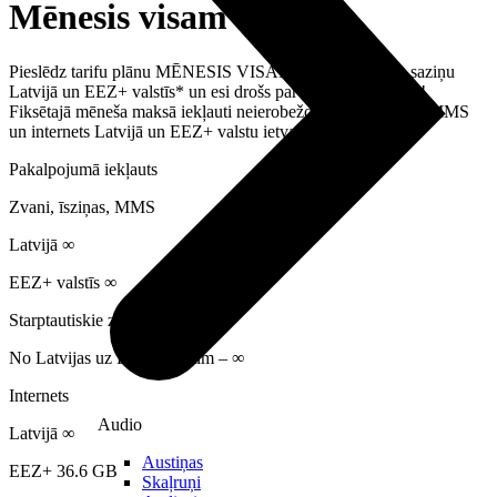
Mēnesis visam
Pieslēdz tarifu plānu MĒNESIS VISAM ar neierobežotu saziņu
Latvijā un EEZ+ valstīs* un esi drošs par savām izmaksām!
Fiksētajā mēneša maksā iekļauti neierobežoti zvani, īsziņas, MMS
un internets Latvijā un EEZ+ valstu ietvaros.
Pakalpojumā iekļauts
Zvani, īsziņas, MMS
Latvijā ∞
EEZ+ valstīs ∞
Starptautiskie zvani
No Latvijas uz EEZ+ valstīm – ∞
Internets
Audio
Latvijā ∞
Austiņas
EEZ+ 36.6 GB
Skaļruņi