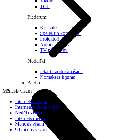
Xiaomi
TCL
Piederumi
Konsoles
Spēles un kontrolieri
Projektori
Audiosistēmas
TV piederumi
Noderīgi
Iekārtu apdrošināšana
Nomaksas līgums
Audio
Mēnesis visam
Internets nedēļai
Internets nedēļai 1 GB
Nedēļa visam
Internets dienai
Mēnesis visam
90 dienas visam