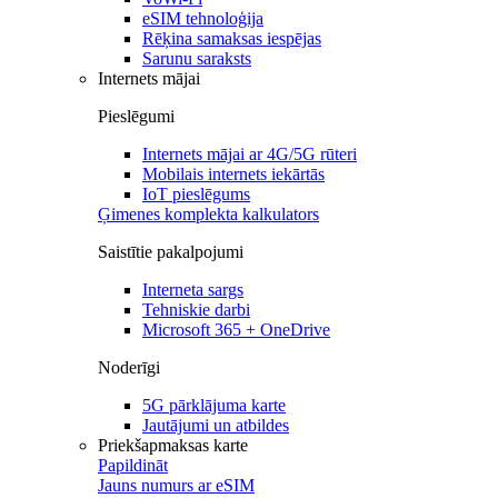
eSIM tehnoloģija
Rēķina samaksas iespējas
Sarunu saraksts
Internets mājai
Pieslēgumi
Internets mājai ar 4G/5G rūteri
Mobilais internets iekārtās
IoT pieslēgums
Ģimenes komplekta kalkulators
Saistītie pakalpojumi
Interneta sargs
Tehniskie darbi
Microsoft 365 + OneDrive
Noderīgi
5G pārklājuma karte
Jautājumi un atbildes
Priekšapmaksas karte
Papildināt
Jauns numurs ar eSIM