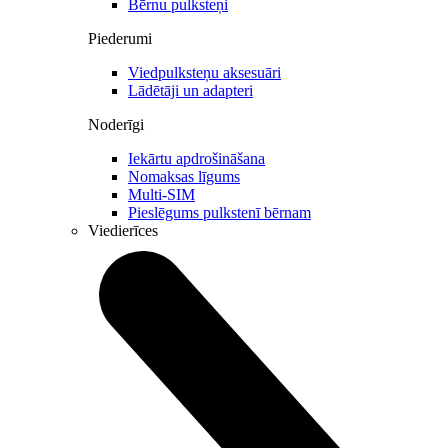
Bērnu pulksteņi
Piederumi
Viedpulksteņu aksesuāri
Lādētāji un adapteri
Noderīgi
Iekārtu apdrošināšana
Nomaksas līgums
Multi-SIM
Pieslēgums pulkstenī bērnam
Viedierīces