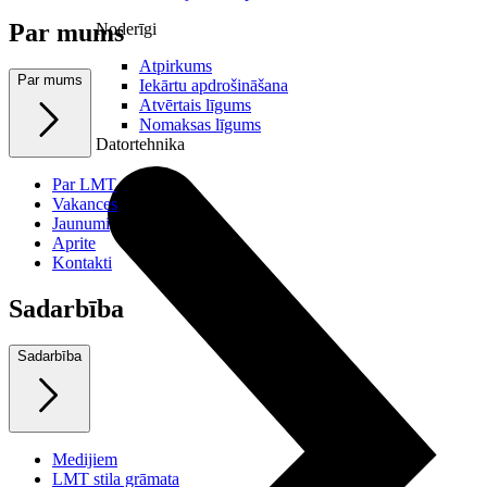
Par mums
Noderīgi
Atpirkums
Par mums
Iekārtu apdrošināšana
Atvērtais līgums
Nomaksas līgums
Datortehnika
Par LMT
Vakances
Jaunumi
Aprite
Kontakti
Sadarbība
Sadarbība
Medijiem
LMT stila grāmata