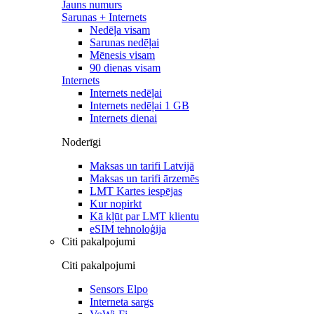
Jauns numurs
Sarunas + Internets
Nedēļa visam
Sarunas nedēļai
Mēnesis visam
90 dienas visam
Internets
Internets nedēļai
Internets nedēļai 1 GB
Internets dienai
Noderīgi
Maksas un tarifi Latvijā
Maksas un tarifi ārzemēs
LMT Kartes iespējas
Kur nopirkt
Kā kļūt par LMT klientu
eSIM tehnoloģija
Citi pakalpojumi
Citi pakalpojumi
Sensors Elpo
Interneta sargs