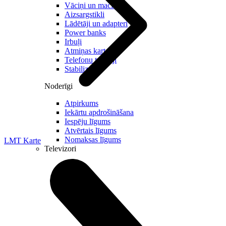
Vāciņi un maciņi
Aizsargstikli
Lādētāji un adapteri
Power banks
Irbuļi
Atmiņas kartes
Telefonu turētaji
Stabilizatori
Noderīgi
Atpirkums
Iekārtu apdrošināšana
Iespēju līgums
Atvērtais līgums
Nomaksas līgums
LMT Karte
Televizori