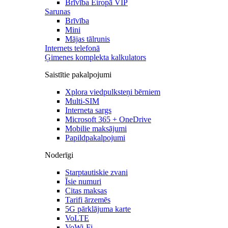
Brīvība Eiropā VIP
Sarunas
Brīvība
Mini
Mājas tālrunis
Internets telefonā
Ģimenes komplekta kalkulators
Saistītie pakalpojumi
Xplora viedpulksteņi bērniem
Multi-SIM
Interneta sargs
Microsoft 365 + OneDrive
Mobilie maksājumi
Papildpakalpojumi
Noderīgi
Starptautiskie zvani
Īsie numuri
Citas maksas
Tarifi ārzemēs
5G pārklājuma karte
VoLTE
VoWi-Fi