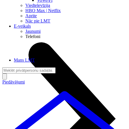
VoWi-Fi
Viedtelevīzija
HBO Max | Netflix
Aprite
Nāc pie LMT
E-veikals
Jaunumi
Telefoni
Mans LMT
Piedāvājumi