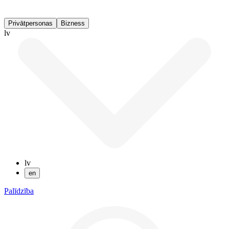
Privātpersonas
Bizness
lv
lv
en
Palīdzība