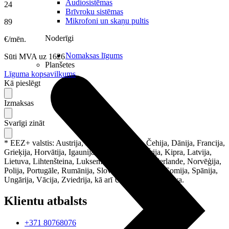
Audiosistēmas
24
Brīvroku sistēmas
Mikrofoni un skaņu pultis
89
Noderīgi
€/mēn.
Nomaksas līgums
Sūti
MVA
uz
1626
Planšetes
Līguma kopsavilkums
Kā pieslēgt
Izmaksas
Svarīgi zināt
* EEZ+ valstis: Austrija, Beļģija, Bulgārija, Čehija, Dānija, Francija,
Grieķija, Horvātija, Igaunija, Islande, Itālija, Īrija, Kipra, Latvija,
Lietuva, Lihtenšteina, Luksemburga, Malta, Nīderlande, Norvēģija,
Polija, Portugāle, Rumānija, Slovākija, Slovēnija, Somija, Spānija,
Ungārija, Vācija, Zviedrija, kā arī Ukraina un Moldova.
Klientu atbalsts
+371 80768076