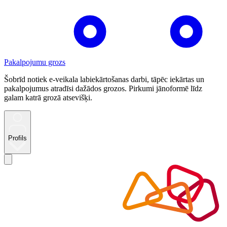
Pakalpojumu grozs
Šobrīd notiek e-veikala labiekārtošanas darbi, tāpēc iekārtas un
pakalpojumus atradīsi dažādos grozos. Pirkumi jānoformē līdz
galam katrā grozā atsevišķi.
Profils