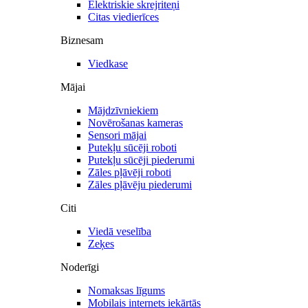
Elektriskie skrejriteņi
Citas viedierīces
Biznesam
Viedkase
Mājai
Mājdzīvniekiem
Novērošanas kameras
Sensori mājai
Putekļu sūcēji roboti
Putekļu sūcēji piederumi
Zāles pļāvēji roboti
Zāles pļāvēju piederumi
Citi
Viedā veselība
Zeķes
Noderīgi
Nomaksas līgums
Mobilais internets iekārtās