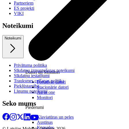
Partneriem
ES projekti
VIKI
Noteikumi
Noteikumi
Privātuma politika
Sīkdatņu izmantošanas noteikumi
Datori un Monitori
Sīkdatņu iestatījumi
Trauksmes celšanas politika
Portatīvie datori
Piekļūstamība
Stacionārie datori
Līgumu noteikumi
All in one
Monitori
Seko mums
Piederumi
Klaviatūras un peles
Austiņas
Konsoles
© Latvijas Mobilais Telefons
2026