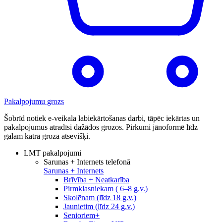
Pakalpojumu grozs
Šobrīd notiek e-veikala labiekārtošanas darbi, tāpēc iekārtas un
pakalpojumus atradīsi dažādos grozos. Pirkumi jānoformē līdz
galam katrā grozā atsevišķi.
LMT pakalpojumi
Sarunas + Internets telefonā
Sarunas + Internets
Brīvība + Neatkarība
Pirmklasniekam ( 6–8 g.v.)
Skolēnam (līdz 18 g.v.)
Jaunietim (līdz 24 g.v.)
Senioriem+