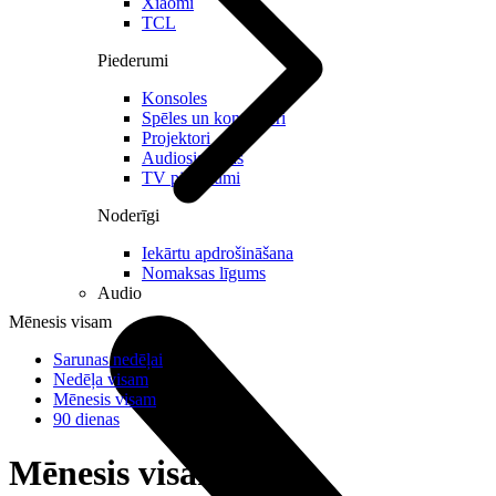
Xiaomi
TCL
Piederumi
Konsoles
Spēles un kontrolieri
Projektori
Audiosistēmas
TV piederumi
Noderīgi
Iekārtu apdrošināšana
Nomaksas līgums
Audio
Mēnesis visam
Sarunas nedēļai
Nedēļa visam
Mēnesis visam
90 dienas
Mēnesis visam