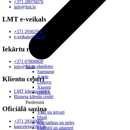
+371 28076076
info@lmt.lv
LMT e-veikals
+371 29302930
e-veikals@lmt.lv
Iekārtu remonts
+371 67808808
Visas planšetes
info@tsc.lv
Samsung
Apple
Klientu centri
Lenovo
Xiaomi
LMT klientu centri
ONYX
Biznesa klientu centri
Piederumi
Oficiālā saziņa
Vāki un ietvari
Irbuļi
+371 29340000
Klaviatūras un peles
kanceleja@lmt.lv
Lādētāji un adapteri