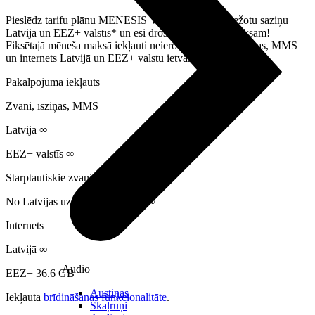
Pieslēdz tarifu plānu MĒNESIS VISAM ar neierobežotu saziņu
Latvijā un EEZ+ valstīs* un esi drošs par savām izmaksām!
Fiksētajā mēneša maksā iekļauti neierobežoti zvani, īsziņas, MMS
un internets Latvijā un EEZ+ valstu ietvaros.
Pakalpojumā iekļauts
Zvani, īsziņas, MMS
Latvijā ∞
EEZ+ valstīs ∞
Starptautiskie zvani
No Latvijas uz EEZ+ valstīm – ∞
Internets
Latvijā ∞
Audio
EEZ+ 36.6 GB
Austiņas
Iekļauta
brīdināšanas funkcionalitāte
.
Skaļruņi