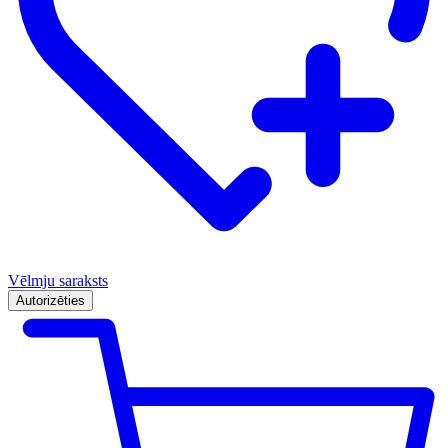
Vēlmju saraksts
Autorizēties