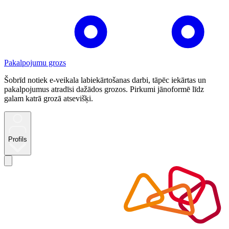
Pakalpojumu grozs
Šobrīd notiek e-veikala labiekārtošanas darbi, tāpēc iekārtas un
pakalpojumus atradīsi dažādos grozos. Pirkumi jānoformē līdz
galam katrā grozā atsevišķi.
Profils