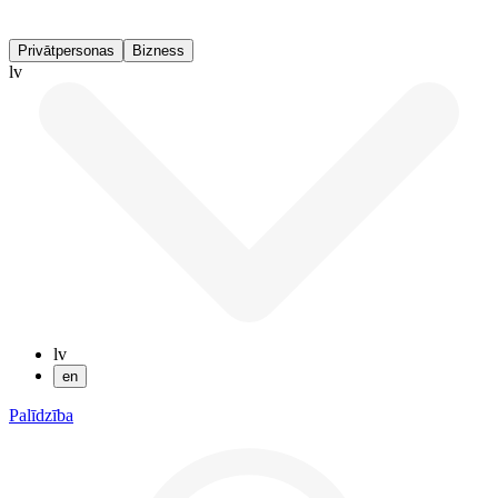
Privātpersonas
Bizness
lv
lv
en
Palīdzība