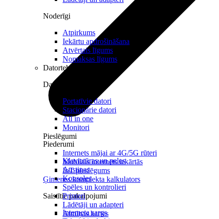
Noderīgi
Atpirkums
Iekārtu apdrošināšana
Atvērtais līgums
Nomaksas līgums
Datortehnika
Datori un Monitori
Portatīvie datori
Stacionārie datori
All in one
Monitori
Pieslēgumi
Piederumi
Internets mājai ar 4G/5G rūteri
Klaviatūras un peles
Mobilais internets iekārtās
Austiņas
IoT pieslēgums
Konsoles
Ģimenes komplekta kalkulators
Spēles un kontrolieri
Saistītie pakalpojumi
Printeri
Lādētāji un adapteri
Interneta sargs
Atmiņas kartes