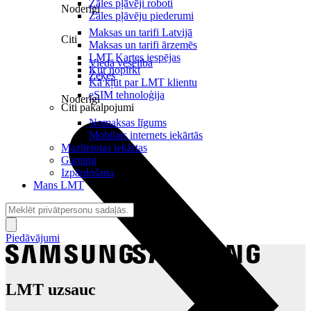
Zāles pļāvēji roboti
Noderīgi
Zāles pļāvēju piederumi
Maksas un tarifi Latvijā
Citi
Maksas un tarifi ārzemēs
LMT Kartes iespējas
Viedā veselība
Kur nopirkt
Zeķes
Kā kļūt par LMT klientu
eSIM tehnoloģija
Noderīgi
Citi pakalpojumi
Nomaksas līgums
Mobilais internets iekārtās
Mazlietotas iekārtas
Gaming
Izpārdošana
Mans LMT
Piedāvājumi
LMT uzsauc