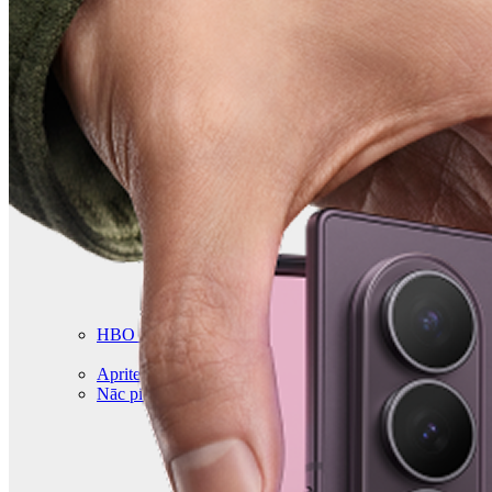
HBO Max | Netflix
Aprite
Nāc pie LMT