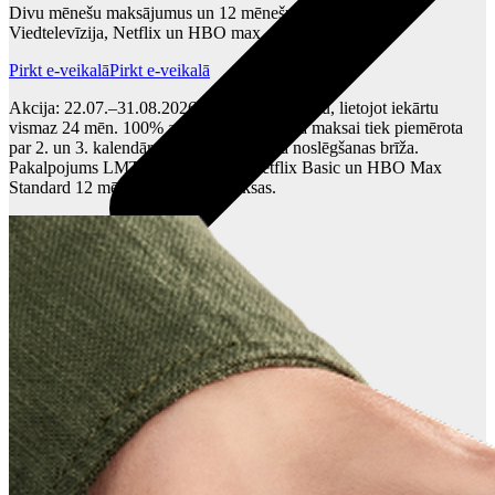
Divu mēnešu maksājumus un 12 mēnešus izklaides - LMT
Viedtelevīzija, Netflix un HBO max
Pirkt e-veikalā
Pirkt e-veikalā
Akcija: 22.07.–31.08.2026. Ar Iespēju līgumu, lietojot iekārtu
vismaz 24 mēn. 100% atlaide pakalpojuma maksai tiek piemērota
par 2. un 3. kalendāro mēnesi no līguma noslēgšanas brīža.
Pakalpojums LMT Viedtelevīzijā, Netflix Basic un HBO Max
Standard 12 mēn. bez papildu maksas.
Citi pakalpojumi
Sensors Elpo
Interneta sargs
VoWi-Fi
Viedtelevīzija