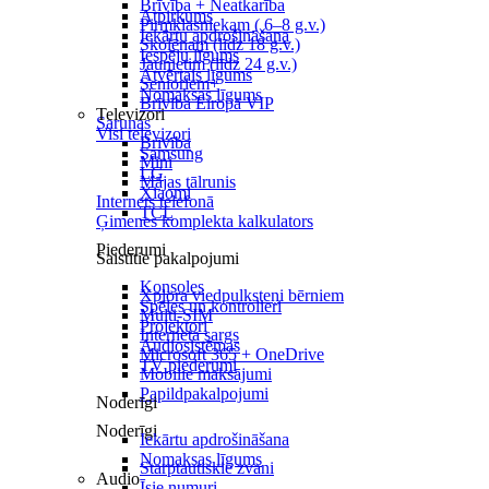
Brīvība + Neatkarība
Atpirkums
Pirmklasniekam ( 6–8 g.v.)
Iekārtu apdrošināšana
Skolēnam (līdz 18 g.v.)
Iespēju līgums
Jaunietim (līdz 24 g.v.)
Atvērtais līgums
Senioriem+
Nomaksas līgums
Brīvība Eiropā VIP
Televizori
Sarunas
Visi televizori
Brīvība
Samsung
Mini
LG
Mājas tālrunis
Xiaomi
Internets telefonā
TCL
Ģimenes komplekta kalkulators
Piederumi
Saistītie pakalpojumi
Konsoles
Xplora viedpulksteņi bērniem
Spēles un kontrolieri
Multi-SIM
Projektori
Interneta sargs
Audiosistēmas
Microsoft 365 + OneDrive
TV piederumi
Mobilie maksājumi
Papildpakalpojumi
Noderīgi
Noderīgi
Iekārtu apdrošināšana
Nomaksas līgums
Starptautiskie zvani
Audio
Īsie numuri