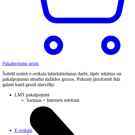
Pakalpojumu grozs
Šobrīd notiek e-veikala labiekārtošanas darbi, tāpēc iekārtas un
pakalpojumus atradīsi dažādos grozos. Pirkumi jānoformē līdz
galam katrā grozā atsevišķi.
LMT pakalpojumi
Sarunas + Internets telefonā
E-veikals