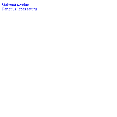
Galvenā izvēlne
Pāriet uz lapas saturu