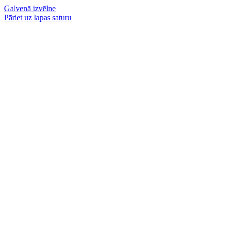
Galvenā izvēlne
Pāriet uz lapas saturu