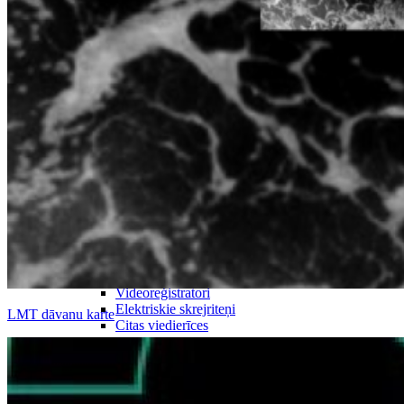
Atpūtai
Droni
Kameras
Kameru piederumi
Videoreģistratori
Elektriskie skrejriteņi
LMT dāvanu karte
Citas viedierīces
Biznesam
Viedkase