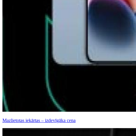
Mazlietotas iekārtas – izdevīgāka cena