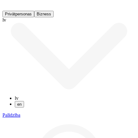
Privātpersonas
Bizness
lv
lv
en
Palīdzība