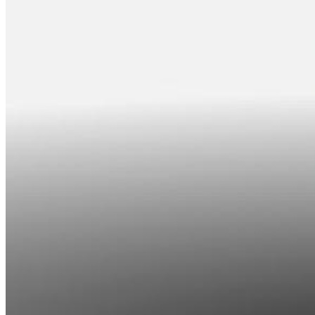
Nomaksas līgums
Datortehnika
HBO Max | Netflix
Aprite
Nāc pie LMT