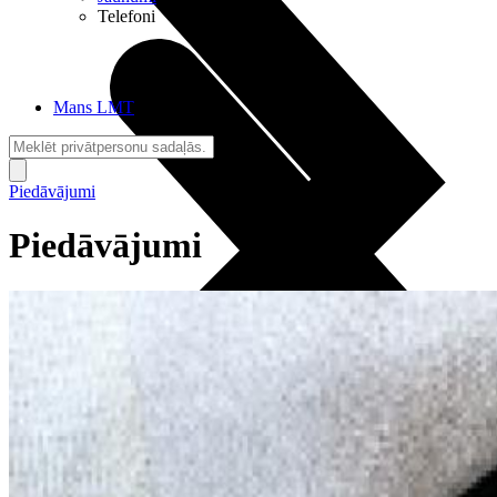
Telefoni
Mans LMT
Piedāvājumi
Piedāvājumi
Sarunas + Internets
Brīvība + Neatkarība