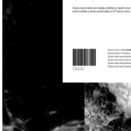
Noderīgi
Iekārtu apdrošināšana
Nomaksas līgums
Multi-SIM
Pieslēgums pulkstenī bērnam
Viedierīces