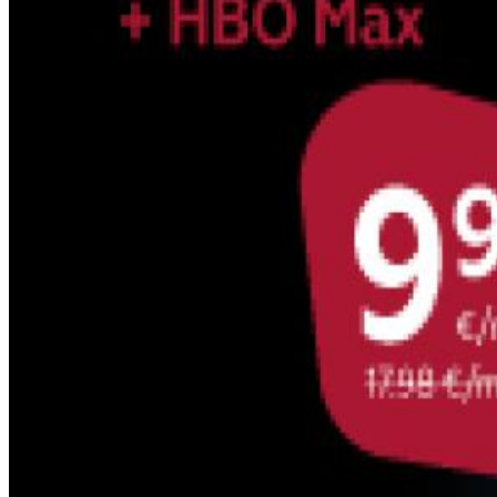
Datorkrēsli
Programmatūra
Noderīgi
Iekārtu apdrošināšana
Nomaksas līgums
Viedpulksteņi