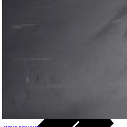
Noderīgi
Planšetes
Maksas un tarifi Latvijā
Maksas un tarifi ārzemēs
LMT Kartes iespējas
Kur nopirkt
Kā kļūt par LMT klientu
eSIM tehnoloģija
Citi pakalpojumi