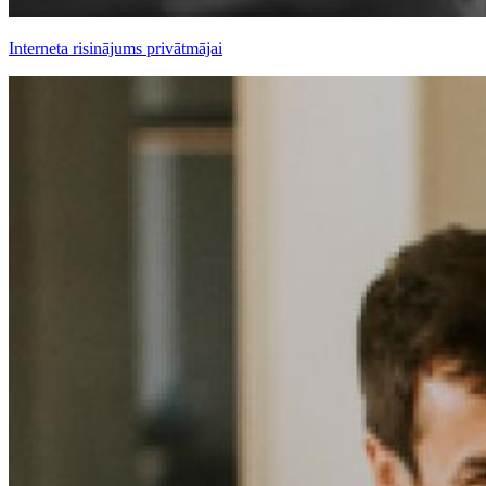
Interneta risinājums privātmājai