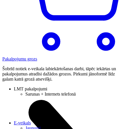
Pakalpojumu grozs
Šobrīd notiek e-veikala labiekārtošanas darbi, tāpēc iekārtas un
pakalpojumus atradīsi dažādos grozos. Pirkumi jānoformē līdz
galam katrā grozā atsevišķi.
LMT pakalpojumi
Sarunas + Internets telefonā
E-veikals
Jaunumi