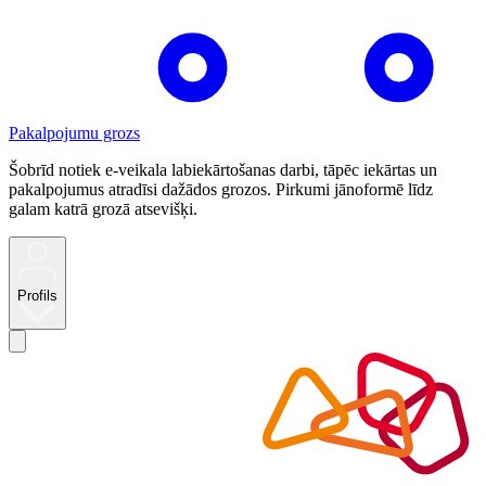
Pakalpojumu grozs
Šobrīd notiek e-veikala labiekārtošanas darbi, tāpēc iekārtas un
pakalpojumus atradīsi dažādos grozos. Pirkumi jānoformē līdz
galam katrā grozā atsevišķi.
Profils