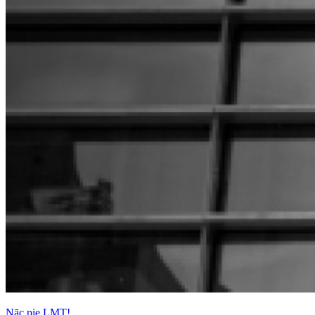
Nāc pie LMT!