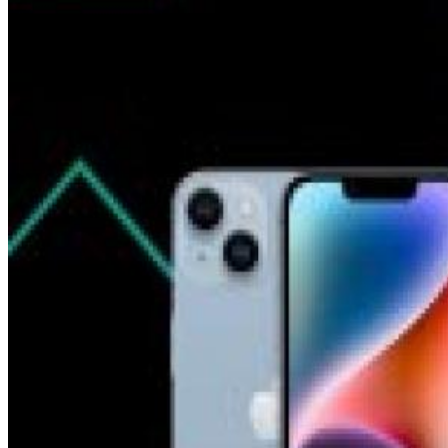
Mājai
Mājdzīvniekiem
Novērošanas kameras
Sensori mājai
Putekļu sūcēji roboti
Putekļu sūcēji piederumi
Zāles pļāvēji roboti
Zāles pļāvēju piederumi
Citi
Viedā veselība
Zeķes
Noderīgi
Nomaksas līgums
Mobilais internets iekārtās
Mazlietotas iekārtas
Gaming
Izpārdošana