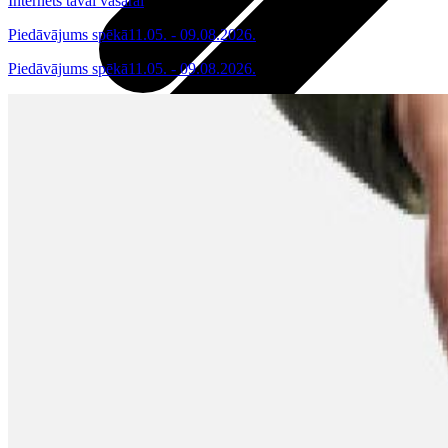
Internets tavai vasarai
Piedāvājums spēkā
11.05. - 09.08.2026.
Piedāvājums spēkā
11.05. - 09.08.2026.
Visas planšetes
Samsung
Apple
Lenovo
Xiaomi
ONYX
Piederumi
Citi pakalpojumi
Vāki un ietvari
Irbuļi
Sensors Elpo
Klaviatūras un peles
Interneta sargs
Lādētāji un adapteri
VoWi-Fi
Noderīgi
Viedtelevīzija
Atpirkums
Iekārtu apdrošināšana
Atvērtais līgums