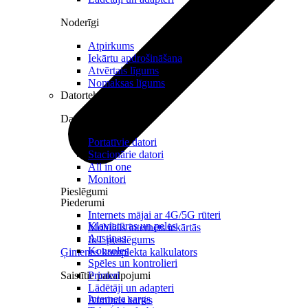
Noderīgi
Atpirkums
Iekārtu apdrošināšana
Atvērtais līgums
Nomaksas līgums
Datortehnika
Datori un Monitori
Portatīvie datori
Stacionārie datori
All in one
Monitori
Pieslēgumi
Piederumi
Internets mājai ar 4G/5G rūteri
Klaviatūras un peles
Mobilais internets iekārtās
Austiņas
IoT pieslēgums
Konsoles
Ģimenes komplekta kalkulators
Spēles un kontrolieri
Saistītie pakalpojumi
Printeri
Lādētāji un adapteri
Interneta sargs
Atmiņas kartes