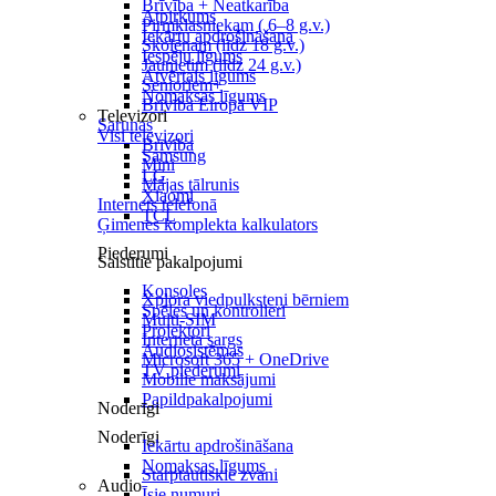
Brīvība + Neatkarība
Atpirkums
Pirmklasniekam ( 6–8 g.v.)
Iekārtu apdrošināšana
Skolēnam (līdz 18 g.v.)
Iespēju līgums
Jaunietim (līdz 24 g.v.)
Atvērtais līgums
Senioriem+
Nomaksas līgums
Brīvība Eiropā VIP
Televizori
Sarunas
Visi televizori
Brīvība
Samsung
Mini
LG
Mājas tālrunis
Xiaomi
Internets telefonā
TCL
Ģimenes komplekta kalkulators
Piederumi
Saistītie pakalpojumi
Konsoles
Xplora viedpulksteņi bērniem
Spēles un kontrolieri
Multi-SIM
Projektori
Interneta sargs
Audiosistēmas
Microsoft 365 + OneDrive
TV piederumi
Mobilie maksājumi
Papildpakalpojumi
Noderīgi
Noderīgi
Iekārtu apdrošināšana
Nomaksas līgums
Starptautiskie zvani
Audio
Īsie numuri