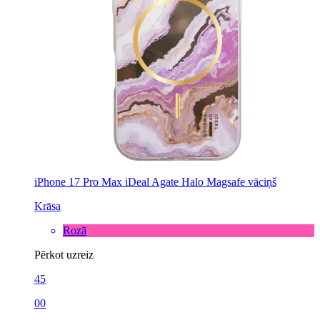
iPhone 17 Pro Max iDeal Agate Halo Magsafe vāciņš
Krāsa
Rozā
Pērkot uzreiz
45
00