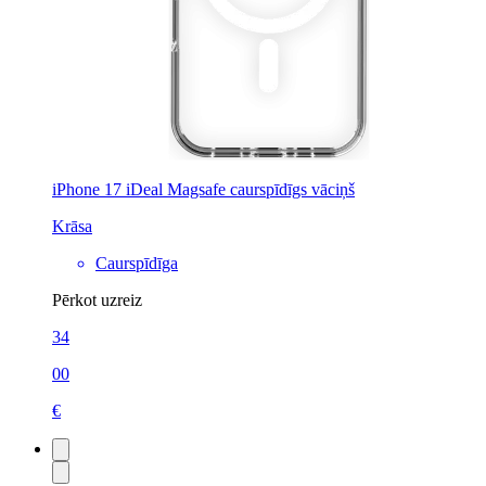
iPhone 17 iDeal Magsafe caurspīdīgs vāciņš
Krāsa
Caurspīdīga
Pērkot uzreiz
34
00
€