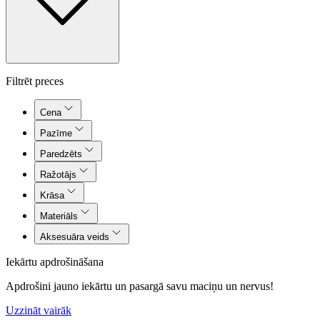
Filtrēt preces
Cena
Pazīme
Paredzēts
Ražotājs
Krāsa
Materiāls
Aksesuāra veids
Iekārtu apdrošināšana
Apdrošini jauno iekārtu un pasargā savu maciņu un nervus!
Uzzināt vairāk