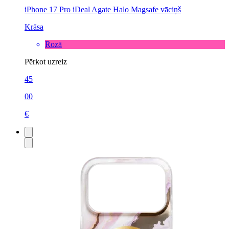
iPhone 17 Pro iDeal Agate Halo Magsafe vāciņš
Krāsa
Rozā
Pērkot uzreiz
45
00
€