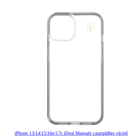
iPhone 13/14/15/16e/17e iDeal Magsafe caurspīdīgs vāciņš