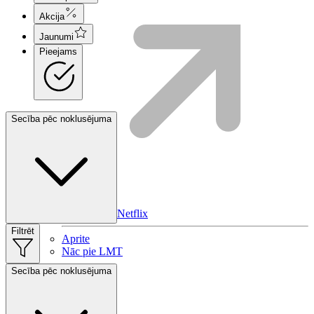
Akcija
Jaunumi
Pieejams
Secība pēc noklusējuma
HBO Max | Netflix
Filtrēt
Aprite
Nāc pie LMT
Secība pēc noklusējuma