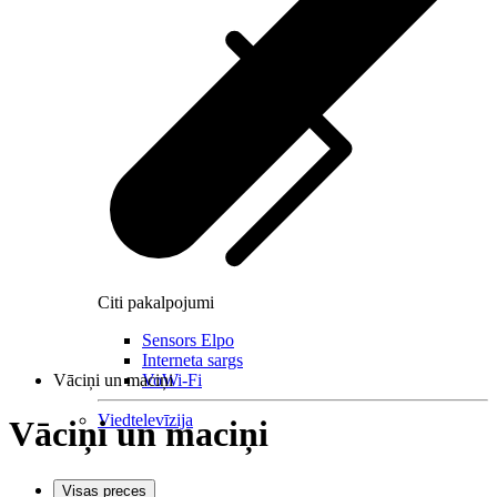
Citi pakalpojumi
Sensors Elpo
Interneta sargs
Vāciņi un maciņi
VoWi-Fi
Viedtelevīzija
Vāciņi un maciņi
Visas preces