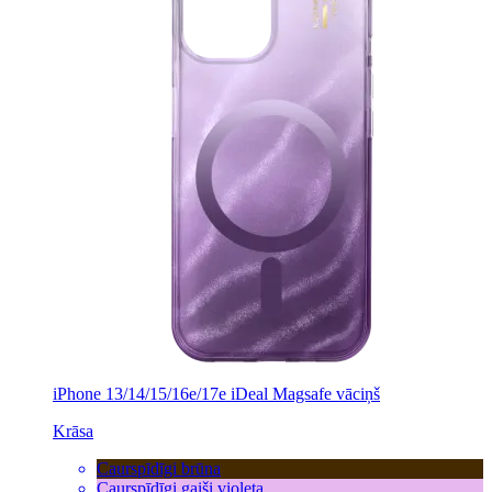
iPhone 13/14/15/16e/17e iDeal Magsafe vāciņš
Krāsa
Caurspīdīgi brūna
Caurspīdīgi gaiši violeta