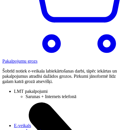
Pakalpojumu grozs
Šobrīd notiek e-veikala labiekārtošanas darbi, tāpēc iekārtas un
pakalpojumus atradīsi dažādos grozos. Pirkumi jānoformē līdz
galam katrā grozā atsevišķi.
LMT pakalpojumi
Sarunas + Internets telefonā
E-veikals