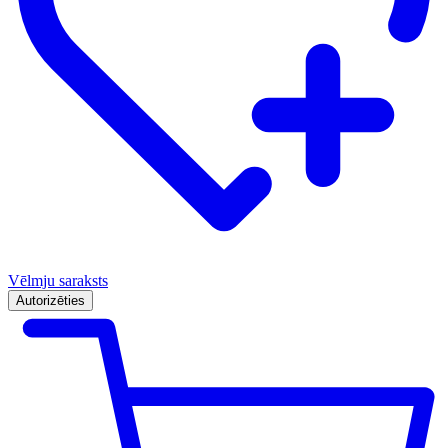
Vēlmju saraksts
Autorizēties