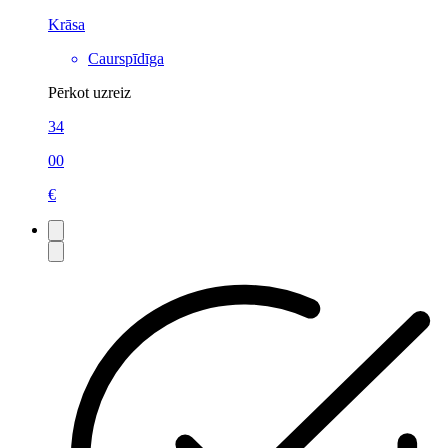
Krāsa
Caurspīdīga
Pērkot uzreiz
34
00
€