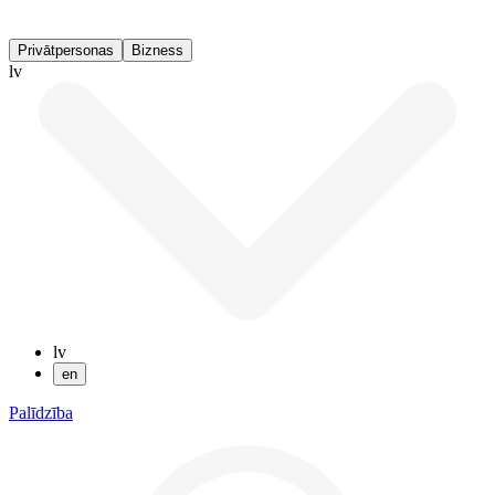
Privātpersonas
Bizness
lv
lv
en
Palīdzība