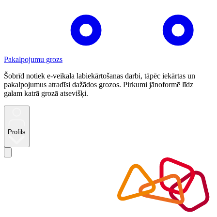
Pakalpojumu grozs
Šobrīd notiek e-veikala labiekārtošanas darbi, tāpēc iekārtas un
pakalpojumus atradīsi dažādos grozos. Pirkumi jānoformē līdz
galam katrā grozā atsevišķi.
Profils