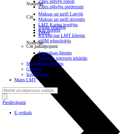
Zāles pļāvēji roboti
Noderīgi
Zāles pļāvēju piederumi
Maksas un tarifi Latvijā
Citi
Maksas un tarifi ārzemēs
LMT Kartes iespējas
Viedā veselība
Kur nopirkt
Zeķes
Kā kļūt par LMT klientu
eSIM tehnoloģija
Noderīgi
Citi pakalpojumi
Nomaksas līgums
Mobilais internets iekārtās
Mazlietotas iekārtas
Gaming
Izpārdošana
Mans LMT
Piedāvājumi
E-veikals