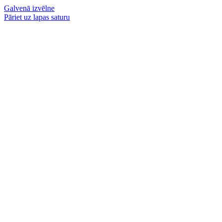
Galvenā izvēlne
Pāriet uz lapas saturu