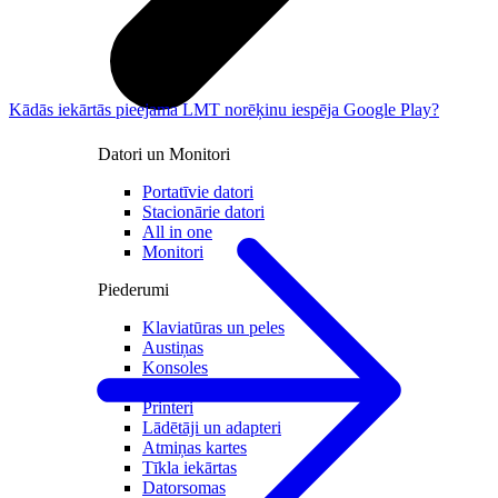
Kādās iekārtās pieejama LMT norēķinu iespēja Google Play?
Datori un Monitori
Portatīvie datori
Stacionārie datori
All in one
Monitori
Piederumi
Klaviatūras un peles
Austiņas
Konsoles
Spēles un kontrolieri
Printeri
Lādētāji un adapteri
Atmiņas kartes
Tīkla iekārtas
Datorsomas