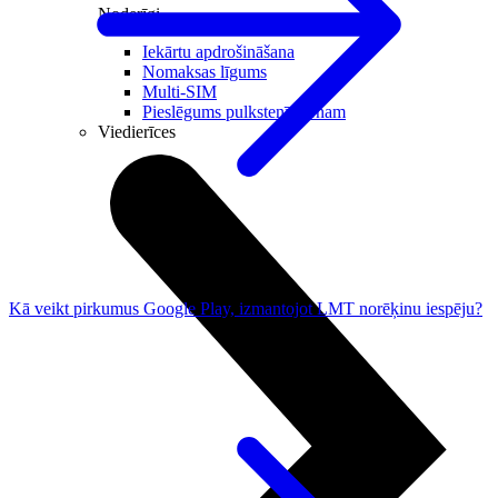
Noderīgi
Iekārtu apdrošināšana
Nomaksas līgums
Multi-SIM
Pieslēgums pulkstenī bērnam
Viedierīces
Kā veikt pirkumus Google Play, izmantojot LMT norēķinu iespēju?