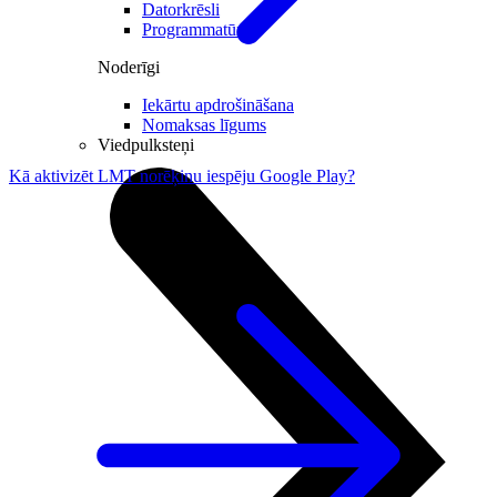
Datorkrēsli
Programmatūra
Noderīgi
Iekārtu apdrošināšana
Nomaksas līgums
Viedpulksteņi
Kā aktivizēt LMT norēķinu iespēju Google Play?