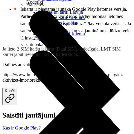
Noderīgi
Planšetes
Iekārtā ir pieejama jaunākā Google Play lietotnes versija.
Maksas un tarifi Latvijā
Pārliecināties par to vari Google Play mobilās lietotnes
Maksas un tarifi ārzemēs
LMT Kartes iespējas
sadaļā "Iestatījumi", nospiežot uz "Play veikala versija". Ja
Kur nopirkt
saņem paziņojumu, ka pieejams atjauninājums, lūdzu, veic
Kā kļūt par LMT klientu
tā instalēšanu.
eSIM tehnoloģija
Citi pakalpojumi
Ja lieto 2 SIM karšu iekārtu (Dual SIM), attiecīgajai LMT SIM
kartei jābūt ievietotai 1.SIM kartes slotā.
Dalīties ar saiti
https://www.lmt.lv/palidziba/mobilais-saturs/par-google-play/ka-
aktivizet-lmt-norekinu-iespeju
Kopēt
Saistīti jautājumi
Kas ir Google Play?