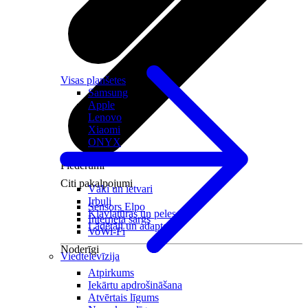
Visas planšetes
Samsung
Apple
Lenovo
Xiaomi
ONYX
Piederumi
Citi pakalpojumi
Vāki un ietvari
Irbuļi
Sensors Elpo
Klaviatūras un peles
Interneta sargs
Lādētāji un adapteri
VoWi-Fi
Noderīgi
Viedtelevīzija
Atpirkums
Iekārtu apdrošināšana
Atvērtais līgums