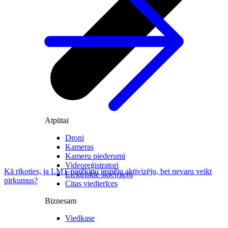
Atpūtai
Droni
Kameras
Kameru piederumi
Videoreģistratori
Kā rīkoties, ja LMT norēķinu iespēju aktivizēju, bet nevaru veikt
Elektriskie skrejriteņi
pirkumus?
Citas viedierīces
Biznesam
Viedkase