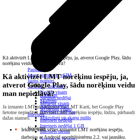
Kā aktivizēt LMT norēķinu iespēju, ja, atverot Google Play, šādu
norēķinu veidu man nepiedāvā?
Papildināt
Kā aktivizēt LMT norēķinu iespēju, ja,
Jauns numurs ar eSIM
Jauns numurs
atverot Google Play, šādu norēķinu veidu
Audio
Sarunas + Internets
man nepiedāvā?
Nedēļa visam
Austiņas
Sarunas nedēļai
Skaļruņi
Mēnesis visam
Audiosistēmas
Ja izmanto LMT pieslēgumu vai LMT Karti, bet Google Play
90 dienas visam
Brīvroku sistēmas
lietotne nepiedāvā aktivizēt LMT norēķinu iespēju, lūdzu, pārbaudi
Internets
Mikrofoni un skaņu pultis
dažas nianses.
Internets nedēļai
Internets nedēļai 1 GB
Noderīgi
Iekārta, kurā vēlies izmantot LMT norēķinu iespēju,
Internets dienai
darbojas ar Android operētājsistēmu 2.2. vai jaunāku.
Nomaksas līgums