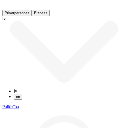
Privātpersonas
Bizness
lv
lv
en
Palīdzība