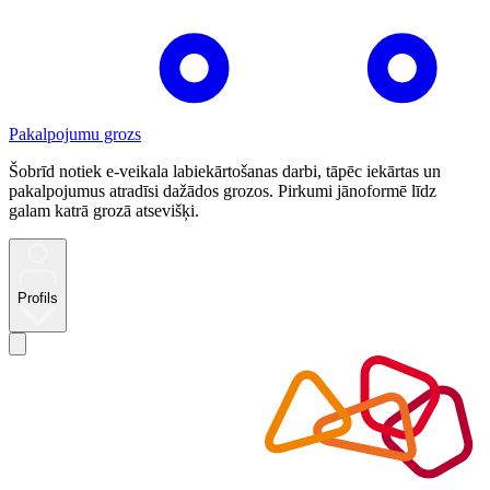
Pakalpojumu grozs
Šobrīd notiek e-veikala labiekārtošanas darbi, tāpēc iekārtas un
pakalpojumus atradīsi dažādos grozos. Pirkumi jānoformē līdz
galam katrā grozā atsevišķi.
Profils