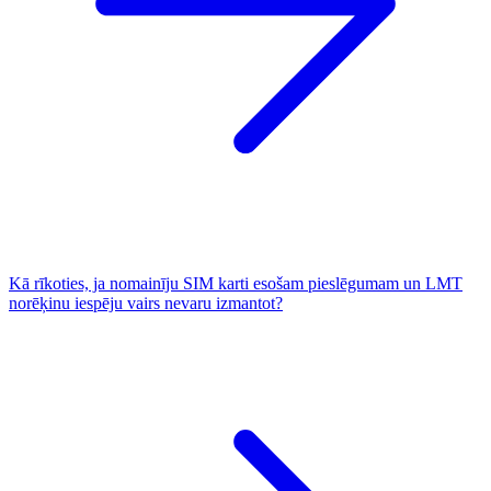
Kā rīkoties, ja nomainīju SIM karti esošam pieslēgumam un LMT
norēķinu iespēju vairs nevaru izmantot?