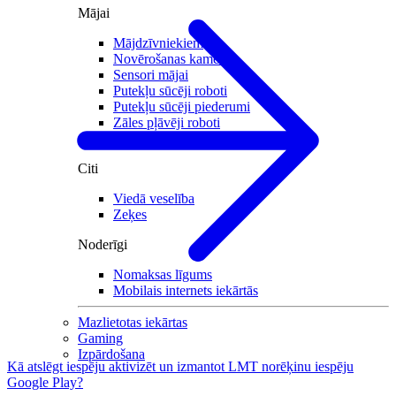
Mājai
Mājdzīvniekiem
Novērošanas kameras
Sensori mājai
Putekļu sūcēji roboti
Putekļu sūcēji piederumi
Zāles pļāvēji roboti
Zāles pļāvēju piederumi
Citi
Viedā veselība
Zeķes
Noderīgi
Nomaksas līgums
Mobilais internets iekārtās
Mazlietotas iekārtas
Gaming
Izpārdošana
Kā atslēgt iespēju aktivizēt un izmantot LMT norēķinu iespēju
Google Play?