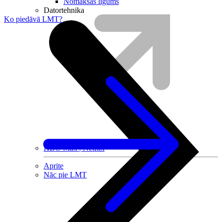
Nomaksas līgums
Datortehnika
Ko piedāvā LMT?
HBO Max | Netflix
Aprite
Nāc pie LMT