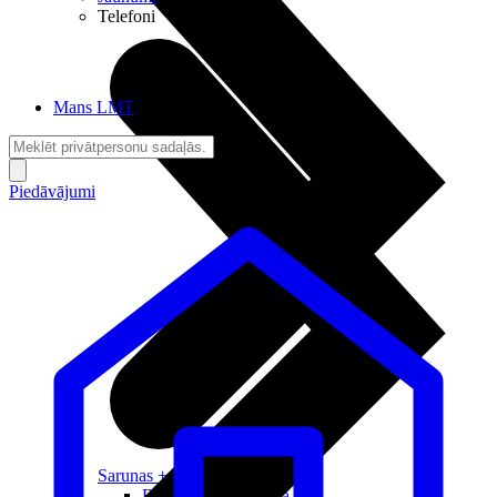
Telefoni
Mans LMT
Piedāvājumi
Sarunas + Internets
Brīvība + Neatkarība