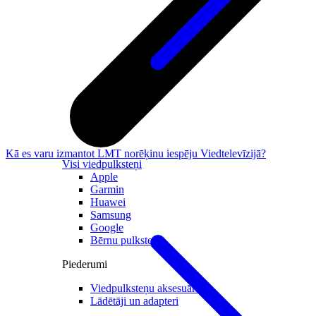
Kā es varu izmantot LMT norēķinu iespēju Viedtelevīzijā?
Visi viedpulksteņi
Apple
Garmin
Huawei
Samsung
Google
Bērnu pulksteņi
Piederumi
Viedpulksteņu aksesuāri
Lādētāji un adapteri