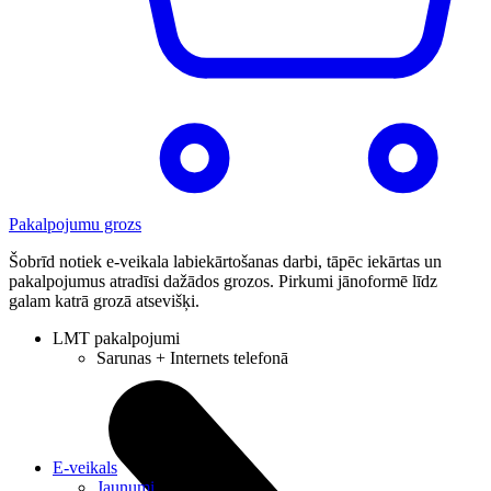
Pakalpojumu grozs
Šobrīd notiek e-veikala labiekārtošanas darbi, tāpēc iekārtas un
pakalpojumus atradīsi dažādos grozos. Pirkumi jānoformē līdz
galam katrā grozā atsevišķi.
LMT pakalpojumi
Sarunas + Internets telefonā
E-veikals
Jaunumi