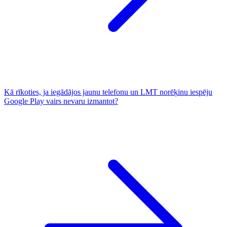
Kā rīkoties, ja iegādājos jaunu telefonu un LMT norēķinu iespēju
Google Play vairs nevaru izmantot?