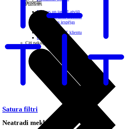
Noderīgi
Planšetes
Maksas un tarifi Latvijā
Maksas un tarifi ārzemēs
LMT Kartes iespējas
Kur nopirkt
Kā kļūt par LMT klientu
eSIM tehnoloģija
Citi pakalpojumi
Satura filtri
Neatradi meklēto?