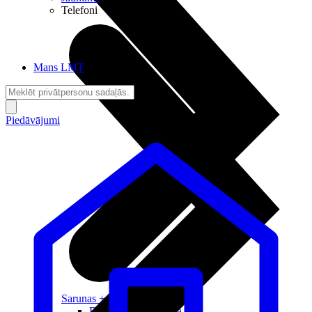
Telefoni
Mans LMT
Piedāvājumi
Sarunas + Internets
Brīvība + Neatkarība