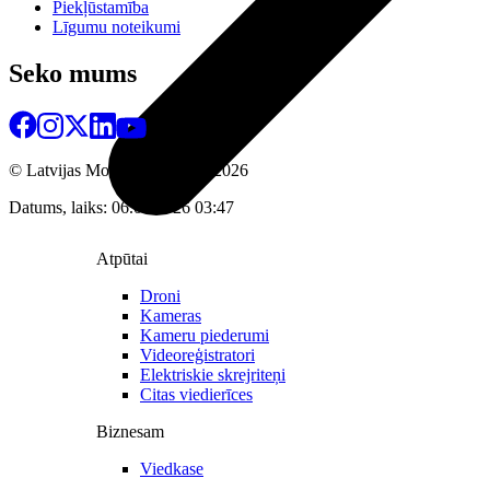
Piekļūstamība
Līgumu noteikumi
Seko mums
© Latvijas Mobilais Telefons
2026
Datums, laiks: 06.08.2026 03:47
Atpūtai
Droni
Kameras
Kameru piederumi
Videoreģistratori
Elektriskie skrejriteņi
Citas viedierīces
Biznesam
Viedkase