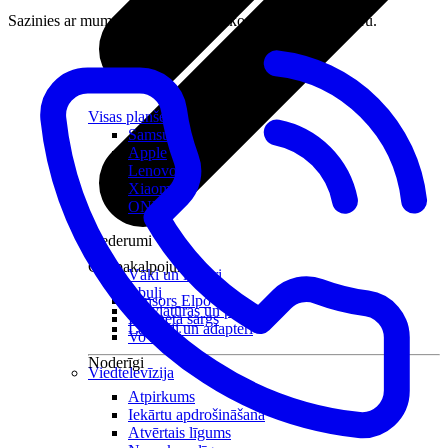
Sazinies ar mums vai apmeklē tuvāko LMT klientu centru.
Visas planšetes
Samsung
Apple
Lenovo
Xiaomi
ONYX
Piederumi
Citi pakalpojumi
Vāki un ietvari
Irbuļi
Sensors Elpo
Klaviatūras un peles
Interneta sargs
Lādētāji un adapteri
VoWi-Fi
Noderīgi
Viedtelevīzija
Atpirkums
Iekārtu apdrošināšana
Atvērtais līgums