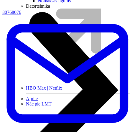
Nomaksas līgums
Datortehnika
80768076
HBO Max | Netflix
Aprite
Nāc pie LMT