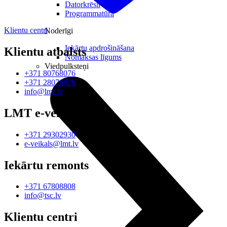
Datorkrēsli
Programmatūra
Klientu centri
Noderīgi
Iekārtu apdrošināšana
Klientu atbalsts
Nomaksas līgums
Viedpulksteņi
+371 80768076
+371 28076076
info@lmt.lv
LMT e-veikals
+371 29302930
e-veikals@lmt.lv
Iekārtu remonts
+371 67808808
info@tsc.lv
Klientu centri