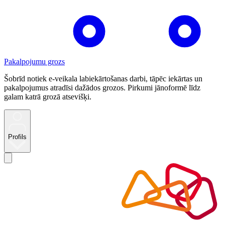
Pakalpojumu grozs
Šobrīd notiek e-veikala labiekārtošanas darbi, tāpēc iekārtas un
pakalpojumus atradīsi dažādos grozos. Pirkumi jānoformē līdz
galam katrā grozā atsevišķi.
Profils