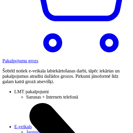
Pakalpojumu grozs
Šobrīd notiek e-veikala labiekārtošanas darbi, tāpēc iekārtas un
pakalpojumus atradīsi dažādos grozos. Pirkumi jānoformē līdz
galam katrā grozā atsevišķi.
LMT pakalpojumi
Sarunas + Internets telefonā
E-veikals
Jaunumi