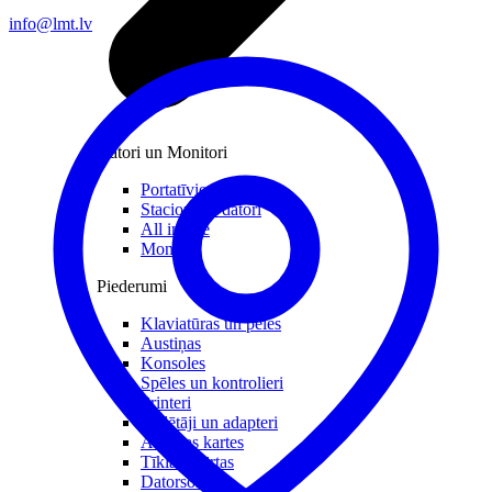
info@lmt.lv
Datori un Monitori
Portatīvie datori
Stacionārie datori
All in one
Monitori
Piederumi
Klaviatūras un peles
Austiņas
Konsoles
Spēles un kontrolieri
Printeri
Lādētāji un adapteri
Atmiņas kartes
Tīkla iekārtas
Datorsomas