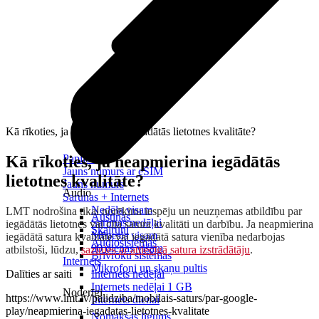
Kā rīkoties, ja neapmierina iegādātās lietotnes kvalitāte?
Kā rīkoties, ja neapmierina iegādātās
Papildināt
Jauns numurs ar eSIM
lietotnes kvalitāte?
Jauns numurs
Audio
Sarunas + Internets
Nedēļa visam
LMT nodrošina tikai norēķinu iespēju un neuzņemas atbildību par
Austiņas
Sarunas nedēļai
iegādātās lietotnes vai cita satura kvalitāti un darbību. Ja neapmierina
Skaļruņi
Mēnesis visam
iegādātā satura kvalitāte vai iegādātā satura vienība nedarbojas
Audiosistēmas
90 dienas visam
atbilstoši, lūdzu,
sazinies ar attiecīgā satura izstrādātāju
.
Brīvroku sistēmas
Internets
Mikrofoni un skaņu pultis
Dalīties ar saiti
Internets nedēļai
Internets nedēļai 1 GB
Noderīgi
https://www.lmt.lv/palidziba/mobilais-saturs/par-google-
Internets dienai
play/neapmierina-iegadatas-lietotnes-kvalitate
Nomaksas līgums