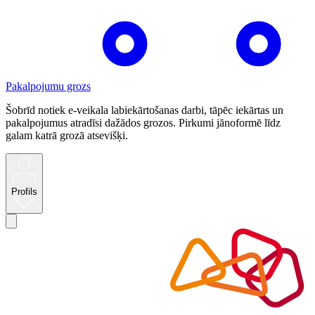
Pakalpojumu grozs
Šobrīd notiek e-veikala labiekārtošanas darbi, tāpēc iekārtas un
pakalpojumus atradīsi dažādos grozos. Pirkumi jānoformē līdz
galam katrā grozā atsevišķi.
Profils