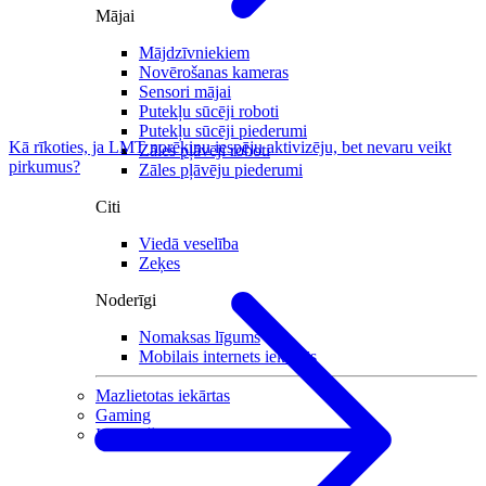
Mājai
Mājdzīvniekiem
Novērošanas kameras
Sensori mājai
Putekļu sūcēji roboti
Putekļu sūcēji piederumi
Kā rīkoties, ja LMT norēķinu iespēju aktivizēju, bet nevaru veikt
Zāles pļāvēji roboti
pirkumus?
Zāles pļāvēju piederumi
Citi
Viedā veselība
Zeķes
Noderīgi
Nomaksas līgums
Mobilais internets iekārtās
Mazlietotas iekārtas
Gaming
Izpārdošana