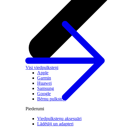
Visi viedpulksteņi
Apple
Garmin
Huawei
Samsung
Google
Bērnu pulksteņi
Piederumi
Viedpulksteņu aksesuāri
Lādētāji un adapteri