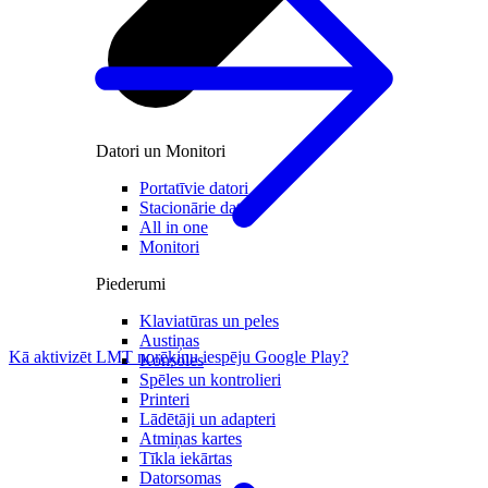
Datori un Monitori
Portatīvie datori
Stacionārie datori
All in one
Monitori
Piederumi
Klaviatūras un peles
Austiņas
Kā aktivizēt LMT norēķinu iespēju Google Play?
Konsoles
Spēles un kontrolieri
Printeri
Lādētāji un adapteri
Atmiņas kartes
Tīkla iekārtas
Datorsomas