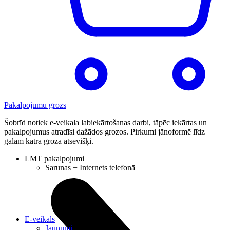
Pakalpojumu grozs
Šobrīd notiek e-veikala labiekārtošanas darbi, tāpēc iekārtas un
pakalpojumus atradīsi dažādos grozos. Pirkumi jānoformē līdz
galam katrā grozā atsevišķi.
LMT pakalpojumi
Sarunas + Internets telefonā
E-veikals
Jaunumi