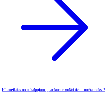
Kā atteikties no pakalpojuma, par kuru regulāri tiek ieturēta maksa?