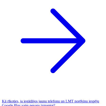
Kā rīkoties, ja iegādājos jaunu telefonu un LMT norēķinu iespēju
Google Play vairs nevaru izmantot?