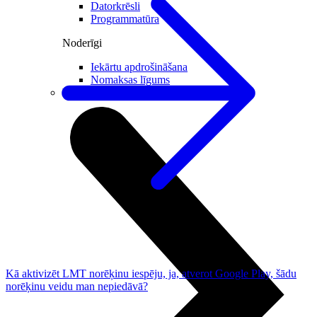
Datorkrēsli
Programmatūra
Noderīgi
Iekārtu apdrošināšana
Nomaksas līgums
Viedpulksteņi
Kā aktivizēt LMT norēķinu iespēju, ja, atverot Google Play, šādu
norēķinu veidu man nepiedāvā?