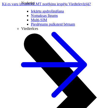
Noderīgi
Kā es varu izmantot LMT norēķinu iespēju Viedtelevīzijā?
Iekārtu apdrošināšana
Nomaksas līgums
Multi-SIM
Pieslēgums pulkstenī bērnam
Viedierīces