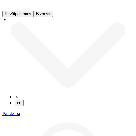
Privātpersonas
Bizness
lv
lv
en
Palīdzība