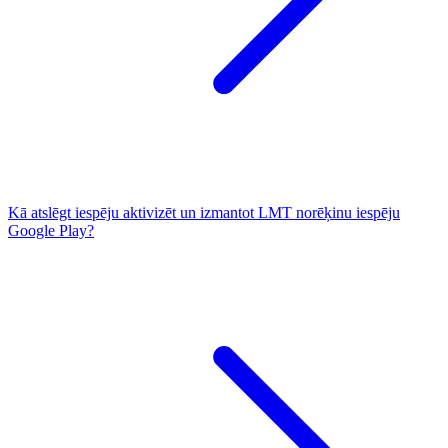
Kā atslēgt iespēju aktivizēt un izmantot LMT norēķinu iespēju
Google Play?