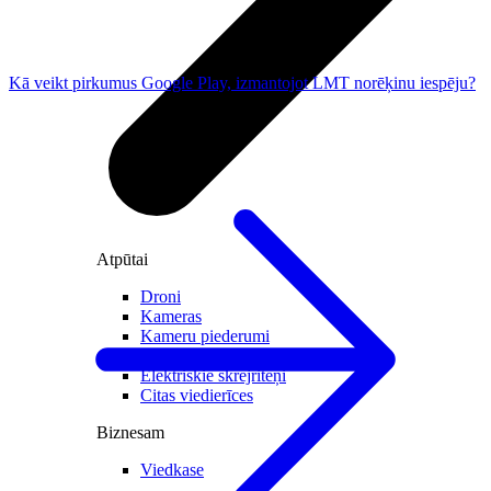
Kā veikt pirkumus Google Play, izmantojot LMT norēķinu iespēju?
Atpūtai
Droni
Kameras
Kameru piederumi
Videoreģistratori
Elektriskie skrejriteņi
Citas viedierīces
Biznesam
Viedkase