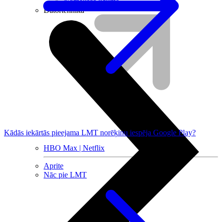
Nomaksas līgums
Datortehnika
Kādās iekārtās pieejama LMT norēķinu iespēja Google Play?
HBO Max | Netflix
Aprite
Nāc pie LMT