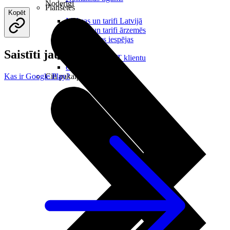
Noderīgi
Planšetes
Kopēt
Maksas un tarifi Latvijā
Maksas un tarifi ārzemēs
LMT Kartes iespējas
Kur nopirkt
Saistīti jautājumi
Kā kļūt par LMT klientu
eSIM tehnoloģija
Citi pakalpojumi
Kas ir Google Play?