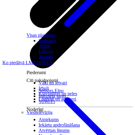
Visas planšetes
Samsung
Apple
Lenovo
Xiaomi
ONYX
Ko piedāvā LMT?
Piederumi
Citi pakalpojumi
Vāki un ietvari
Irbuļi
Sensors Elpo
Klaviatūras un peles
Interneta sargs
Lādētāji un adapteri
VoWi-Fi
Noderīgi
Viedtelevīzija
Atpirkums
Iekārtu apdrošināšana
Atvērtais līgums