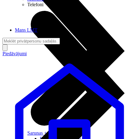
Telefoni
Mans LMT
Piedāvājumi
Sarunas + Internets
Brīvība + Neatkarība