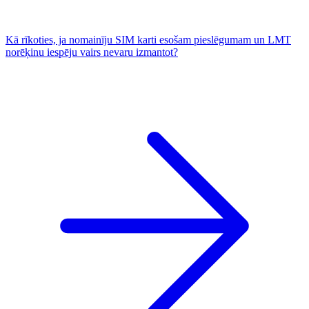
Kā rīkoties, ja nomainīju SIM karti esošam pieslēgumam un LMT
norēķinu iespēju vairs nevaru izmantot?