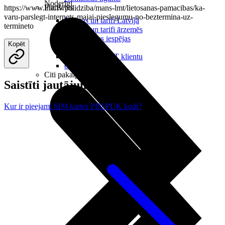
Noderīgi
Planšetes
https://www.lmt.lv/palidziba/mans-lmt/lietosanas-pamacibas/ka-
varu-parslegt-internets-majai-pieslegumu-no-beztermina-uz-
Maksas un tarifi Latvijā
termineto
Maksas un tarifi ārzemēs
LMT Kartes iespējas
Kopēt
Kur nopirkt
Kā kļūt par LMT klientu
eSIM tehnoloģija
Citi pakalpojumi
Saistīti jautājumi
Kur ir pieejami SIM kartes PIN/PUK kodi?