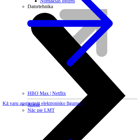
Nomaksas līgums
Datortehnika
HBO Max | Netflix
Kā varu apstiprināt elektronisko līgumu?
Aprite
Nāc pie LMT