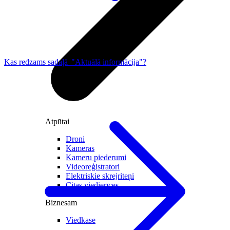
Kas redzams sadaļā "Aktuālā informācija"?
Atpūtai
Droni
Kameras
Kameru piederumi
Videoreģistratori
Elektriskie skrejriteņi
Citas viedierīces
Biznesam
Viedkase