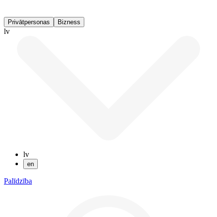
Privātpersonas
Bizness
lv
lv
en
Palīdzība