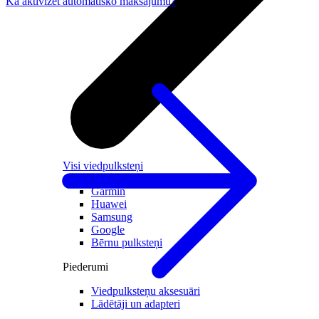
Kā aktivizēt automātisko maksājumu?
Visi viedpulksteņi
Apple
Garmin
Huawei
Samsung
Google
Bērnu pulksteņi
Piederumi
Viedpulksteņu aksesuāri
Lādētāji un adapteri