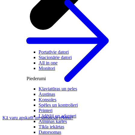
Datori un Monitori
Portatīvie datori
Stacionārie datori
All in one
Monitori
Piederumi
Klaviatūras un peles
Austiņas
Konsoles
Spēles un kontrolieri
Printeri
Lādētāji un adapteri
Kā varu apskatīt un samaksāt rēķinu?
Atmiņas kartes
Tīkla iekārtas
Datorsomas