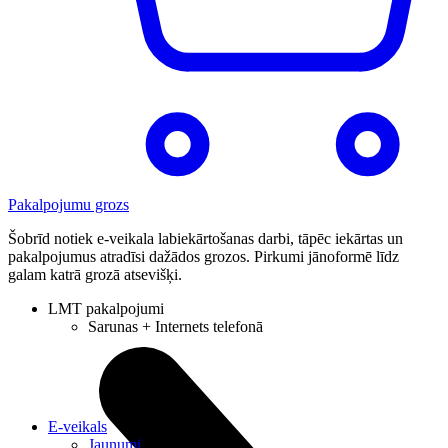
Pakalpojumu grozs
Šobrīd notiek e-veikala labiekārtošanas darbi, tāpēc iekārtas un
pakalpojumus atradīsi dažādos grozos. Pirkumi jānoformē līdz
galam katrā grozā atsevišķi.
LMT pakalpojumi
Sarunas + Internets telefonā
E-veikals
Jaunumi