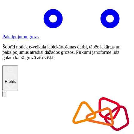
Pakalpojumu grozs
Šobrīd notiek e-veikala labiekārtošanas darbi, tāpēc iekārtas un
pakalpojumus atradīsi dažādos grozos. Pirkumi jānoformē līdz
galam katrā grozā atsevišķi.
Profils