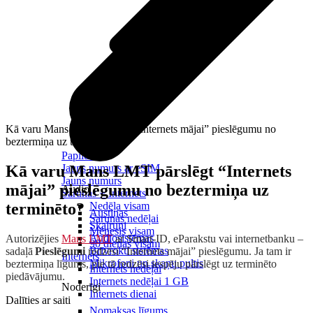
Kā varu Mans LMT pārslēgt “Internets mājai” pieslēgumu no
beztermiņa uz terminēto?
Papildināt
Kā varu Mans LMT pārslēgt “Internets
Jauns numurs ar eSIM
Jauns numurs
mājai” pieslēgumu no beztermiņa uz
Audio
Sarunas + Internets
terminēto?
Nedēļa visam
Austiņas
Sarunas nedēļai
Skaļruņi
Mēnesis visam
Audiosistēmas
Autorizējies
Mans LMT
ar Smart-ID, eParakstu vai internetbanku –
90 dienas visam
Brīvroku sistēmas
sadaļā
Pieslēgumi
redzēsi “Internets mājai” pieslēgumu. Ja tam ir
Internets
Mikrofoni un skaņu pultis
beztermiņa līgums, pie tā redzēsi iespēju pārslēgt uz terminēto
Internets nedēļai
piedāvājumu.
Internets nedēļai 1 GB
Noderīgi
Internets dienai
Dalīties ar saiti
Nomaksas līgums