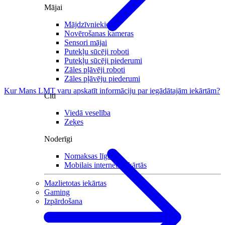
Mājai
Mājdzīvniekiem
Novērošanas kameras
Sensori mājai
Putekļu sūcēji roboti
Putekļu sūcēji piederumi
Zāles pļāvēji roboti
Zāles pļāvēju piederumi
Kur Mans LMT varu apskatīt informāciju par iegādātajām iekārtām?
Citi
Viedā veselība
Zeķes
Noderīgi
Nomaksas līgums
Mobilais internets iekārtās
Mazlietotas iekārtas
Gaming
Izpārdošana