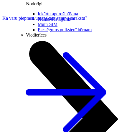
Noderīgi
Iekārtu apdrošināšana
Kā varu pieprasīt un apskatīt sarunu sarakstu?
Nomaksas līgums
Multi-SIM
Pieslēgums pulkstenī bērnam
Viedierīces