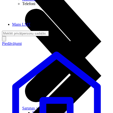
Telefoni
Mans LMT
Piedāvājumi
Sarunas + Internets
Brīvība + Neatkarība