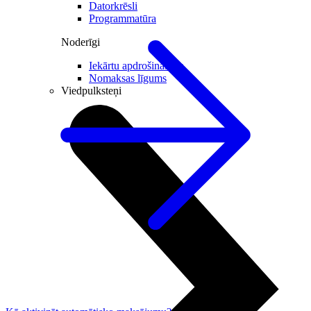
Datorkrēsli
Programmatūra
Noderīgi
Iekārtu apdrošināšana
Nomaksas līgums
Viedpulksteņi