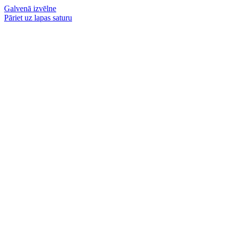
Galvenā izvēlne
Pāriet uz lapas saturu