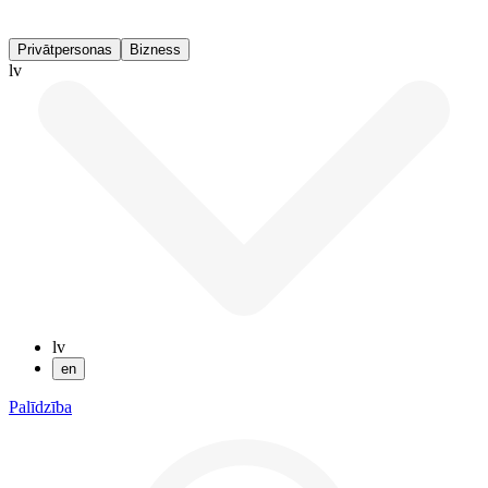
Privātpersonas
Bizness
lv
lv
en
Palīdzība