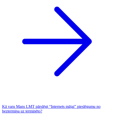
Kā varu Mans LMT pārslēgt “Internets mājai” pieslēgumu no
beztermiņa uz terminēto?