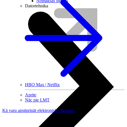
Nomaksas līgums
Datortehnika
HBO Max | Netflix
Aprite
Nāc pie LMT
Kā varu apstiprināt elektronisko līgumu?