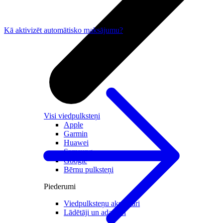
Kā aktivizēt automātisko maksājumu?
Visi viedpulksteņi
Apple
Garmin
Huawei
Samsung
Google
Bērnu pulksteņi
Piederumi
Viedpulksteņu aksesuāri
Lādētāji un adapteri