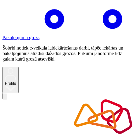
Pakalpojumu grozs
Šobrīd notiek e-veikala labiekārtošanas darbi, tāpēc iekārtas un
pakalpojumus atradīsi dažādos grozos. Pirkumi jānoformē līdz
galam katrā grozā atsevišķi.
Profils