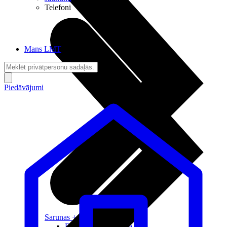
Telefoni
Mans LMT
Piedāvājumi
Sarunas + Internets
Brīvība + Neatkarība