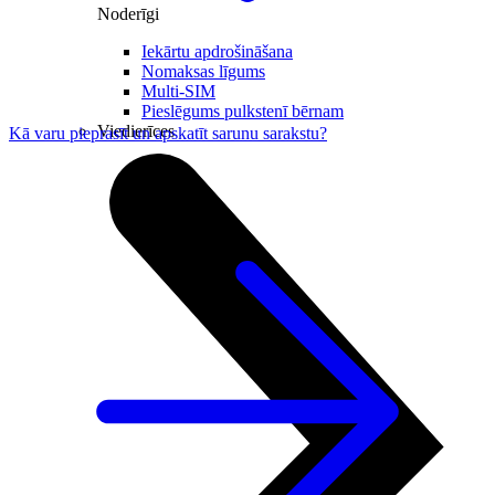
Noderīgi
Iekārtu apdrošināšana
Nomaksas līgums
Multi-SIM
Pieslēgums pulkstenī bērnam
Viedierīces
Kā varu pieprasīt un apskatīt sarunu sarakstu?