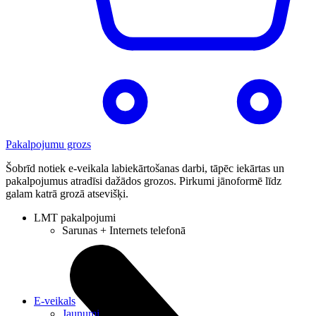
Pakalpojumu grozs
Šobrīd notiek e-veikala labiekārtošanas darbi, tāpēc iekārtas un
pakalpojumus atradīsi dažādos grozos. Pirkumi jānoformē līdz
galam katrā grozā atsevišķi.
LMT pakalpojumi
Sarunas + Internets telefonā
E-veikals
Jaunumi