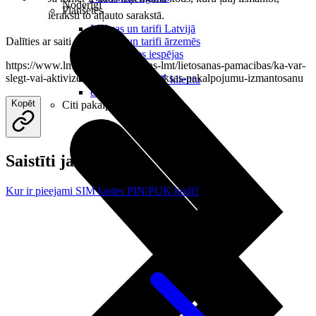
Noderīgi
Planšetes
ieraksti to atļauto sarakstā.
Maksas un tarifi Latvijā
Dalīties ar saiti
Maksas un tarifi ārzemēs
LMT Kartes iespējas
https://www.lmt.lv/palidziba/mans-lmt/lietosanas-pamacibas/ka-var-
Kur nopirkt
slegt-vai-aktivizet-paaugstinatas-maksas-pakalpojumu-izmantosanu
Kā kļūt par LMT klientu
eSIM tehnoloģija
Kopēt
Citi pakalpojumi
Saistīti jautājumi
Kur ir pieejami SIM kartes PIN/PUK kodi?