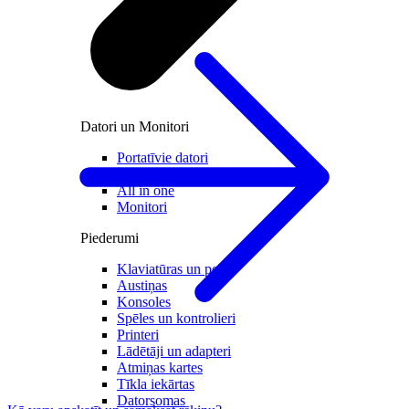
Datori un Monitori
Portatīvie datori
Stacionārie datori
All in one
Monitori
Piederumi
Klaviatūras un peles
Austiņas
Konsoles
Spēles un kontrolieri
Printeri
Lādētāji un adapteri
Atmiņas kartes
Tīkla iekārtas
Datorsomas