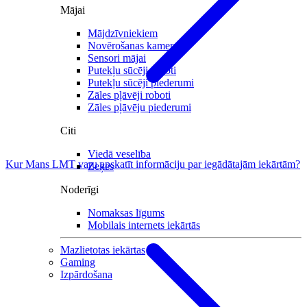
Mājai
Mājdzīvniekiem
Novērošanas kameras
Sensori mājai
Putekļu sūcēji roboti
Putekļu sūcēji piederumi
Zāles pļāvēji roboti
Zāles pļāvēju piederumi
Citi
Viedā veselība
Kur Mans LMT varu apskatīt informāciju par iegādātajām iekārtām?
Zeķes
Noderīgi
Nomaksas līgums
Mobilais internets iekārtās
Mazlietotas iekārtas
Gaming
Izpārdošana