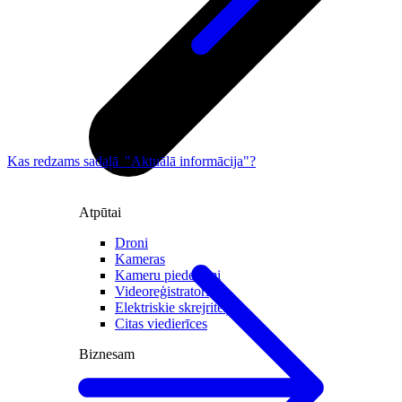
Kas redzams sadaļā "Aktuālā informācija"?
Atpūtai
Droni
Kameras
Kameru piederumi
Videoreģistratori
Elektriskie skrejriteņi
Citas viedierīces
Biznesam
Viedkase