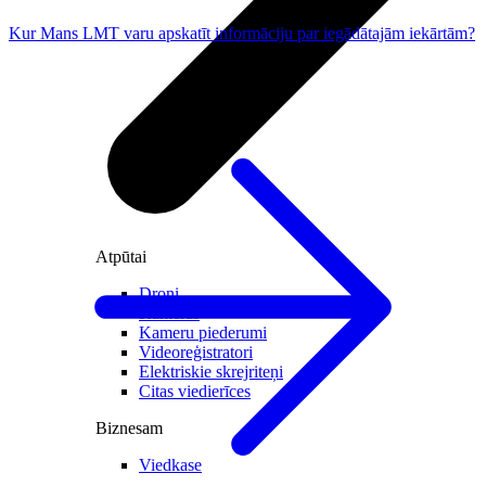
Kur Mans LMT varu apskatīt informāciju par iegādātajām iekārtām?
Atpūtai
Droni
Kameras
Kameru piederumi
Videoreģistratori
Elektriskie skrejriteņi
Citas viedierīces
Biznesam
Viedkase