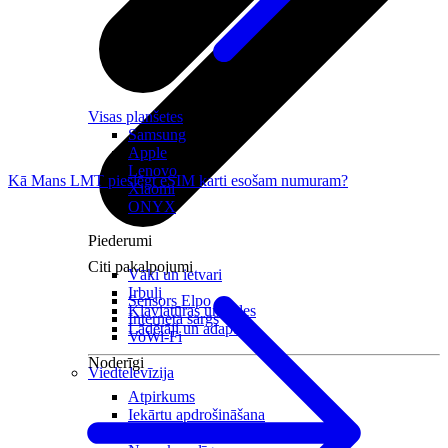
Visas planšetes
Samsung
Apple
Lenovo
Kā Mans LMT pieslēgt eSIM karti esošam numuram?
Xiaomi
ONYX
Piederumi
Citi pakalpojumi
Vāki un ietvari
Irbuļi
Sensors Elpo
Klaviatūras un peles
Interneta sargs
Lādētāji un adapteri
VoWi-Fi
Noderīgi
Viedtelevīzija
Atpirkums
Iekārtu apdrošināšana
Atvērtais līgums