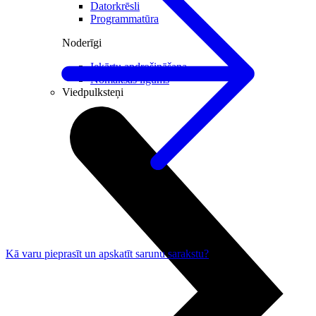
Datorkrēsli
Programmatūra
Noderīgi
Iekārtu apdrošināšana
Nomaksas līgums
Viedpulksteņi
Kā varu pieprasīt un apskatīt sarunu sarakstu?