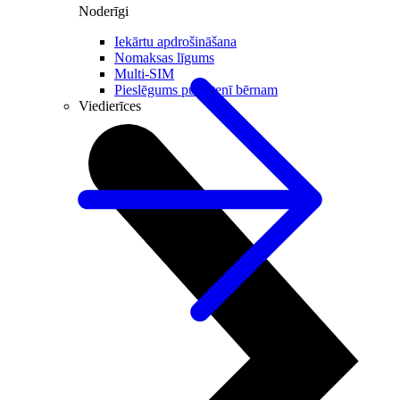
Noderīgi
Iekārtu apdrošināšana
Nomaksas līgums
Multi-SIM
Pieslēgums pulkstenī bērnam
Viedierīces