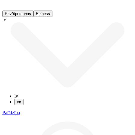
Privātpersonas
Bizness
lv
lv
en
Palīdzība