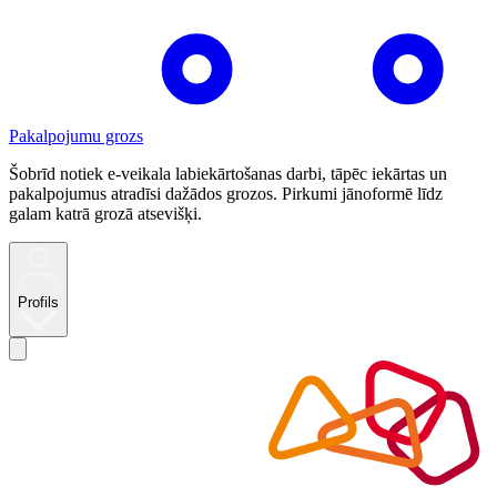
Pakalpojumu grozs
Šobrīd notiek e-veikala labiekārtošanas darbi, tāpēc iekārtas un
pakalpojumus atradīsi dažādos grozos. Pirkumi jānoformē līdz
galam katrā grozā atsevišķi.
Profils