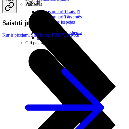
Noderīgi
Planšetes
Maksas un tarifi Latvijā
Maksas un tarifi ārzemēs
Saistīti jautājumi
LMT Kartes iespējas
Kur nopirkt
Kā kļūt par LMT klientu
Kur ir pieejami SIM kartes PIN/PUK kodi?
eSIM tehnoloģija
Citi pakalpojumi