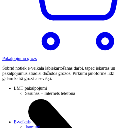
Pakalpojumu grozs
Šobrīd notiek e-veikala labiekārtošanas darbi, tāpēc iekārtas un
pakalpojumus atradīsi dažādos grozos. Pirkumi jānoformē līdz
galam katrā grozā atsevišķi.
LMT pakalpojumi
Sarunas + Internets telefonā
E-veikals
Jaunumi