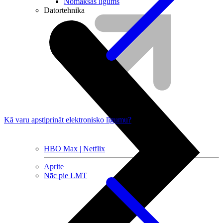
Nomaksas līgums
Datortehnika
Kā varu apstiprināt elektronisko līgumu?
HBO Max | Netflix
Aprite
Nāc pie LMT