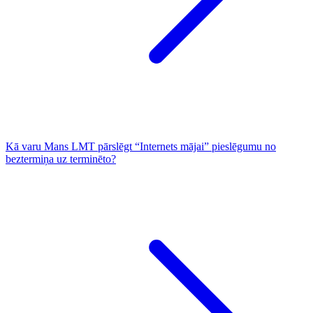
Kā varu Mans LMT pārslēgt “Internets mājai” pieslēgumu no
beztermiņa uz terminēto?