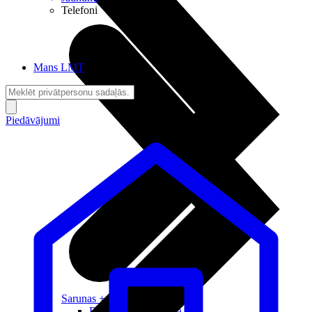
Telefoni
Mans LMT
Piedāvājumi
Sarunas + Internets
Brīvība + Neatkarība