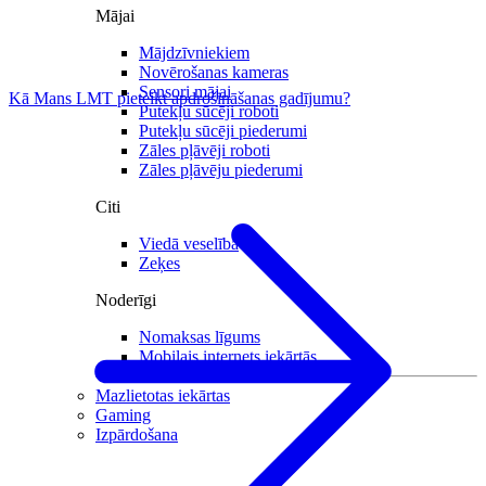
Mājai
Mājdzīvniekiem
Novērošanas kameras
Sensori mājai
Kā Mans LMT pieteikt apdrošināšanas gadījumu?
Putekļu sūcēji roboti
Putekļu sūcēji piederumi
Zāles pļāvēji roboti
Zāles pļāvēju piederumi
Citi
Viedā veselība
Zeķes
Noderīgi
Nomaksas līgums
Mobilais internets iekārtās
Mazlietotas iekārtas
Gaming
Izpārdošana