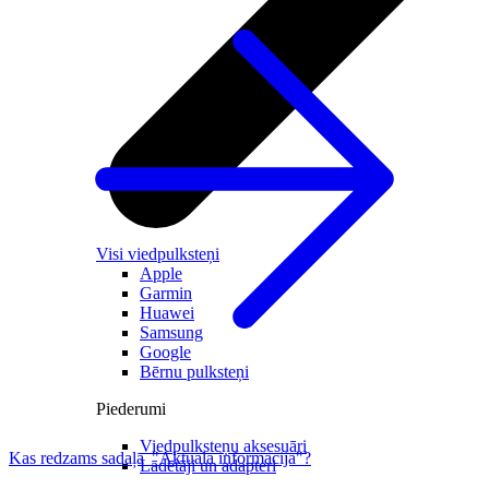
Visi viedpulksteņi
Apple
Garmin
Huawei
Samsung
Google
Bērnu pulksteņi
Piederumi
Viedpulksteņu aksesuāri
Kas redzams sadaļā "Aktuālā informācija"?
Lādētāji un adapteri