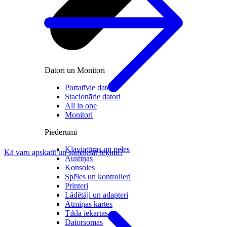
Datori un Monitori
Portatīvie datori
Stacionārie datori
All in one
Monitori
Piederumi
Klaviatūras un peles
Kā varu apskatīt un samaksāt rēķinu?
Austiņas
Konsoles
Spēles un kontrolieri
Printeri
Lādētāji un adapteri
Atmiņas kartes
Tīkla iekārtas
Datorsomas