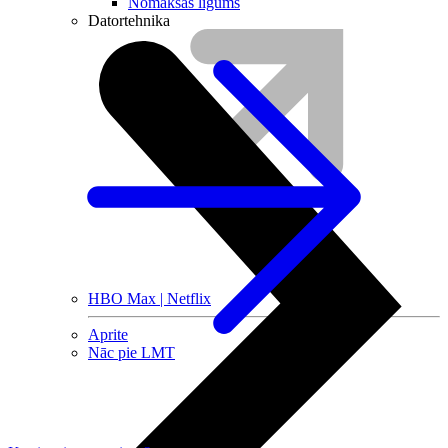
Nomaksas līgums
Datortehnika
HBO Max | Netflix
Aprite
Nāc pie LMT