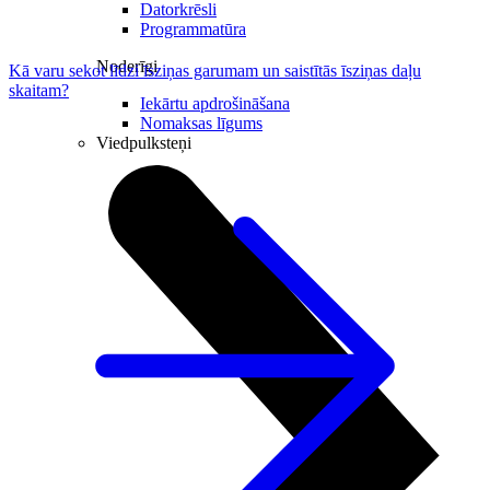
Datorkrēsli
Programmatūra
Noderīgi
Kā varu sekot līdzi īsziņas garumam un saistītās īsziņas daļu
skaitam?
Iekārtu apdrošināšana
Nomaksas līgums
Viedpulksteņi