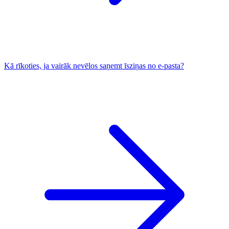
Kā rīkoties, ja vairāk nevēlos saņemt īsziņas no e-pasta?