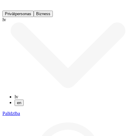
Privātpersonas
Bizness
lv
lv
en
Palīdzība