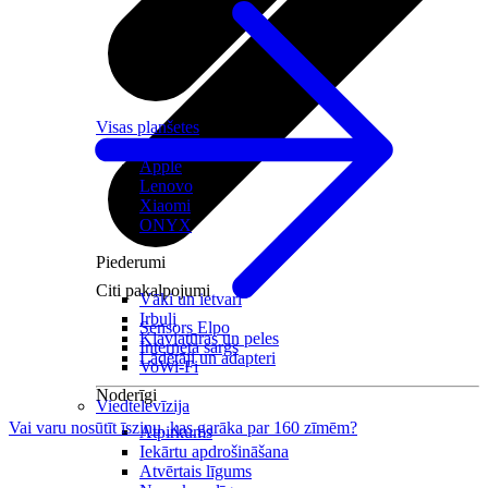
Visas planšetes
Samsung
Apple
Lenovo
Xiaomi
ONYX
Piederumi
Citi pakalpojumi
Vāki un ietvari
Irbuļi
Sensors Elpo
Klaviatūras un peles
Interneta sargs
Lādētāji un adapteri
VoWi-Fi
Noderīgi
Viedtelevīzija
Vai varu nosūtīt īsziņu, kas garāka par 160 zīmēm?
Atpirkums
Iekārtu apdrošināšana
Atvērtais līgums