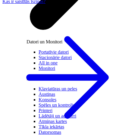
Kas ir saistītās īsziņas?
Datori un Monitori
Portatīvie datori
Stacionārie datori
All in one
Monitori
Piederumi
Klaviatūras un peles
Austiņas
Konsoles
Spēles un kontrolieri
Printeri
Lādētāji un adapteri
Atmiņas kartes
Tīkla iekārtas
Datorsomas