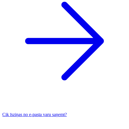
Cik īsziņas no e-pasta varu saņemt?