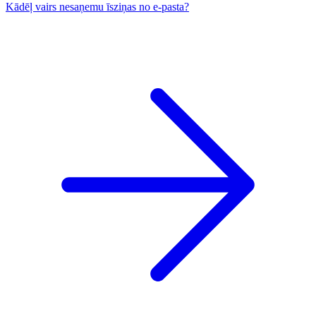
Kādēļ vairs nesaņemu īsziņas no e-pasta?