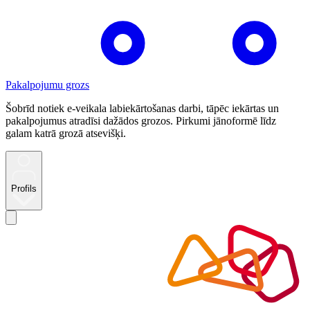
Pakalpojumu grozs
Šobrīd notiek e-veikala labiekārtošanas darbi, tāpēc iekārtas un
pakalpojumus atradīsi dažādos grozos. Pirkumi jānoformē līdz
galam katrā grozā atsevišķi.
Profils