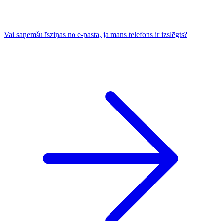
Vai saņemšu īsziņas no e-pasta, ja mans telefons ir izslēgts?