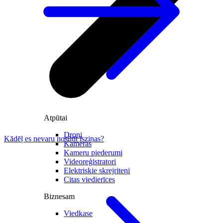
Atpūtai
Droni
Kādēļ es nevaru nosūtīt īsziņas?
Kameras
Kameru piederumi
Videoreģistratori
Elektriskie skrejriteņi
Citas viedierīces
Biznesam
Viedkase