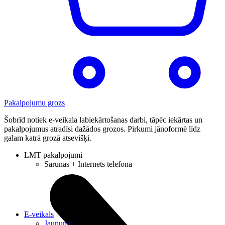
Pakalpojumu grozs
Šobrīd notiek e-veikala labiekārtošanas darbi, tāpēc iekārtas un
pakalpojumus atradīsi dažādos grozos. Pirkumi jānoformē līdz
galam katrā grozā atsevišķi.
LMT pakalpojumi
Sarunas + Internets telefonā
E-veikals
Jaunumi