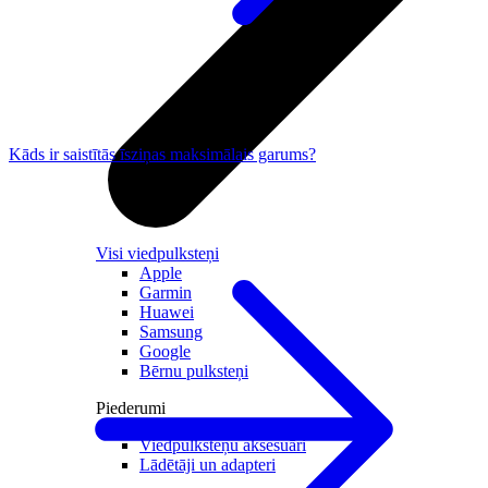
Kāds ir saistītās īsziņas maksimālais garums?
Visi viedpulksteņi
Apple
Garmin
Huawei
Samsung
Google
Bērnu pulksteņi
Piederumi
Viedpulksteņu aksesuāri
Lādētāji un adapteri