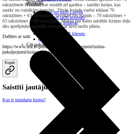
Noderīgi
Planšetes
rakstzīmes. Protams, var nosūtīt arī garāku – saistīto īsziņu, kas
sastāv no vairākām īsziņām. Divās īsziņās varēsi iekļaut 70
Maksas un tarifi Latvijā
rakstzīmes + 63 rakstzīmes, savukārt trīs īsziņās – 70 rakstzīmes +
Maksas un tarifi ārzemēs
63 rakstzīmes + 68 rakstzīmes. Maksa par katru saistītās īsziņas daļu
LMT Kartes iespējas
tiks aprēķināta atsevišķi saskaņā ar tavu tarifu plānu.
Kur nopirkt
Kā kļūt par LMT klientu
Dalīties ar saiti
eSIM tehnoloģija
Citi pakalpojumi
https://www.lmt.lv/palidziba/papildpakalpojumi/iszinu-
pakalpojumi/iszinas-krievu-valoda
Kopēt
Saistīti jautājumi
Kas ir standarta īsziņa?