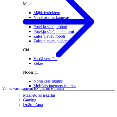
Mājai
Mājdzīvniekiem
Novērošanas kameras
Sensori mājai
Putekļu sūcēji roboti
Putekļu sūcēji piederumi
Zāles pļāvēji roboti
Zāles pļāvēju piederumi
Citi
Viedā veselība
Zeķes
Noderīgi
Nomaksas līgums
Mobilais internets iekārtās
Vai es varu saņemt īsziņas no e-pasta?
Mazlietotas iekārtas
Gaming
Izpārdošana