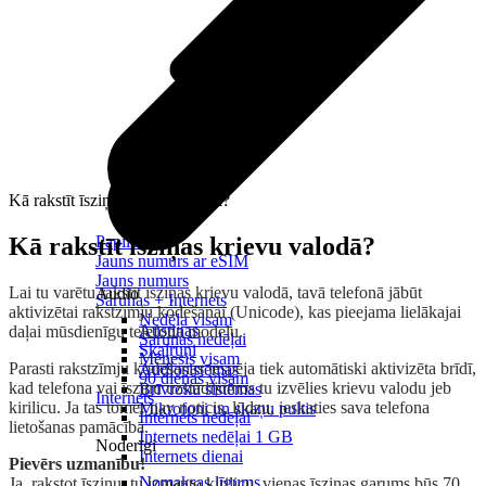
Kā rakstīt īsziņas krievu valodā?
Kā rakstīt īsziņas krievu valodā?
Papildināt
Jauns numurs ar eSIM
Jauns numurs
Lai tu varētu rakstīt īsziņas krievu valodā, tavā telefonā jābūt
Audio
Sarunas + Internets
aktivizētai rakstzīmju kodēšanai (Unicode), kas pieejama lielākajai
Nedēļa visam
Austiņas
daļai mūsdienīgu telefona modeļu.
Sarunas nedēļai
Skaļruņi
Mēnesis visam
Parasti rakstzīmju kodēšanas iespēja tiek automātiski aktivizēta brīdī,
Audiosistēmas
90 dienas visam
kad telefona vai īsziņu uzstādījumos tu izvēlies krievu valodu jeb
Brīvroku sistēmas
Internets
kirilicu. Ja tas tomēr nav noticis, lūdzu, ieskaties sava telefona
Mikrofoni un skaņu pultis
Internets nedēļai
lietošanas pamācībā.
Internets nedēļai 1 GB
Noderīgi
Internets dienai
Pievērs uzmanību!
Nomaksas līgums
Ja, rakstot īsziņu, tu izmanto kirilicu, vienas īsziņas garums būs 70