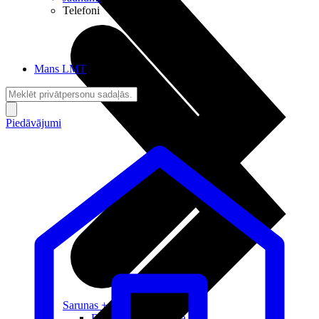
Telefoni
Mans LMT
Piedāvājumi
Sarunas + Internets
Brīvība + Neatkarība