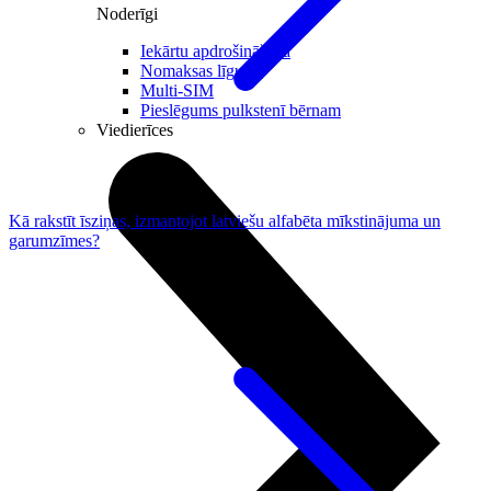
Noderīgi
Iekārtu apdrošināšana
Nomaksas līgums
Multi-SIM
Pieslēgums pulkstenī bērnam
Viedierīces
Kā rakstīt īsziņas, izmantojot latviešu alfabēta mīkstinājuma un
garumzīmes?