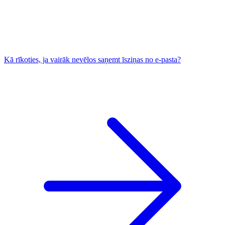
Kā rīkoties, ja vairāk nevēlos saņemt īsziņas no e-pasta?