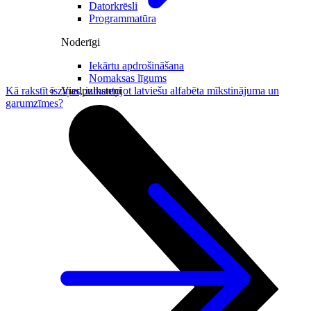
Datorkrēsli
Programmatūra
Noderīgi
Iekārtu apdrošināšana
Nomaksas līgums
Viedpulksteņi
Kā rakstīt īsziņas, izmantojot latviešu alfabēta mīkstinājuma un
garumzīmes?