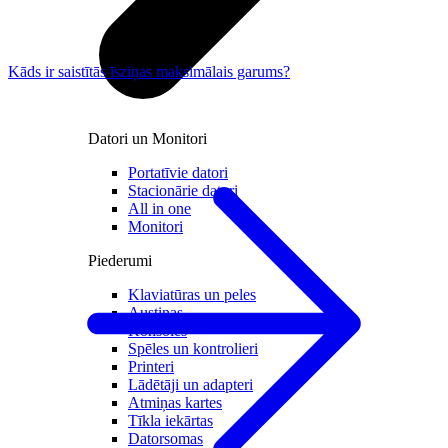
Kāds ir saistītās īsziņas maksimālais garums?
Datori un Monitori
Portatīvie datori
Stacionārie datori
All in one
Monitori
Piederumi
Klaviatūras un peles
Austiņas
Konsoles
Spēles un kontrolieri
Printeri
Lādētāji un adapteri
Atmiņas kartes
Tīkla iekārtas
Datorsomas