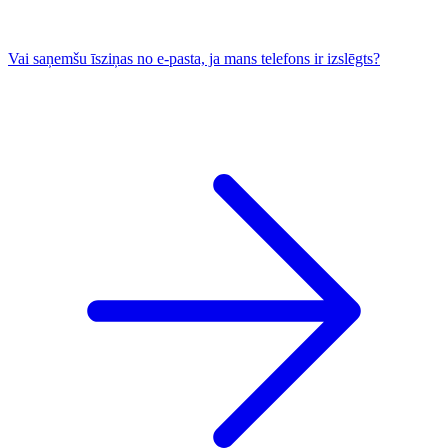
Vai saņemšu īsziņas no e-pasta, ja mans telefons ir izslēgts?