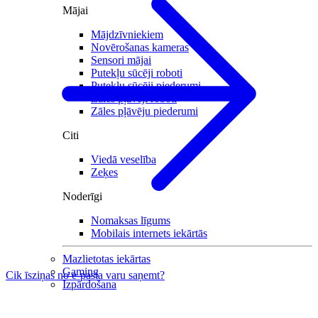
Mājai
Mājdzīvniekiem
Novērošanas kameras
Sensori mājai
Putekļu sūcēji roboti
Putekļu sūcēji piederumi
Zāles pļāvēji roboti
Zāles pļāvēju piederumi
Citi
Viedā veselība
Zeķes
Noderīgi
Nomaksas līgums
Mobilais internets iekārtās
Mazlietotas iekārtas
Gaming
Cik īsziņas no e-pasta varu saņemt?
Izpārdošana