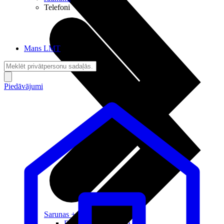
Telefoni
Mans LMT
Piedāvājumi
Sarunas + Internets
Brīvība + Neatkarība