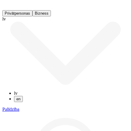
Privātpersonas
Bizness
lv
lv
en
Palīdzība