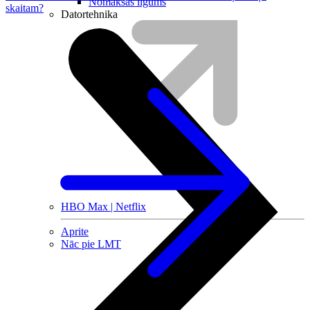
Nomaksas līgums
skaitam?
Datortehnika
HBO Max | Netflix
Aprite
Nāc pie LMT