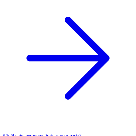
Kādēļ vairs nesaņemu īsziņas no e-pasta?