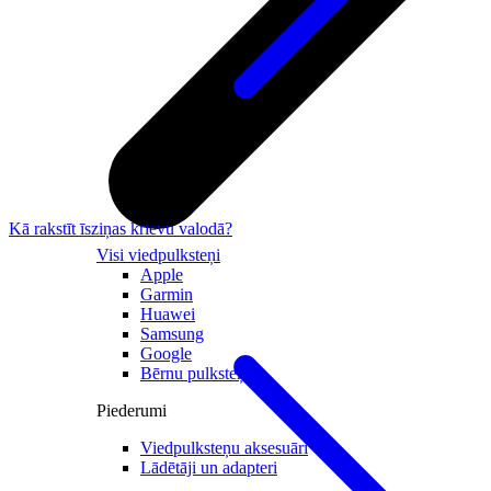
Kā rakstīt īsziņas krievu valodā?
Visi viedpulksteņi
Apple
Garmin
Huawei
Samsung
Google
Bērnu pulksteņi
Piederumi
Viedpulksteņu aksesuāri
Lādētāji un adapteri