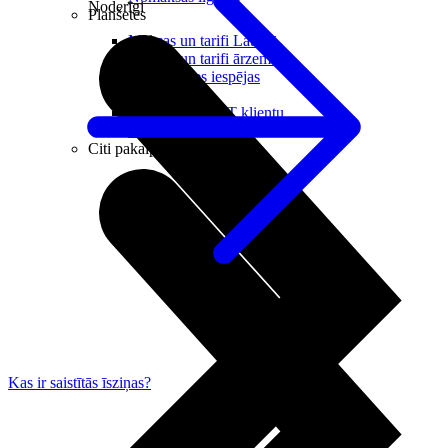
Noderīgi
Planšetes
Maksas un tarifi Latvijā
Maksas un tarifi ārzemēs
LMT Kartes iespējas
Kur nopirkt
Kā kļūt par LMT klientu
eSIM tehnoloģija
Citi pakalpojumi
Kas ir saistītās īsziņas?