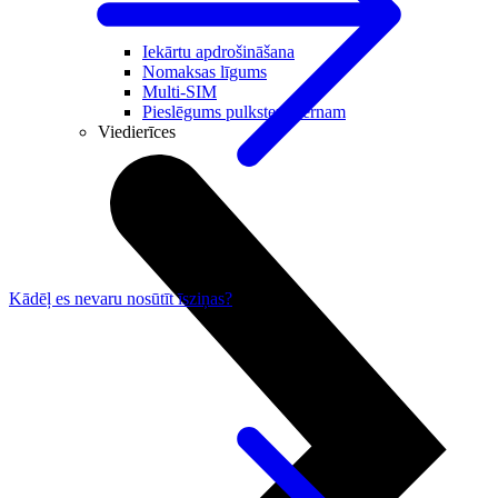
Noderīgi
Iekārtu apdrošināšana
Nomaksas līgums
Multi-SIM
Pieslēgums pulkstenī bērnam
Viedierīces
Kādēļ es nevaru nosūtīt īsziņas?