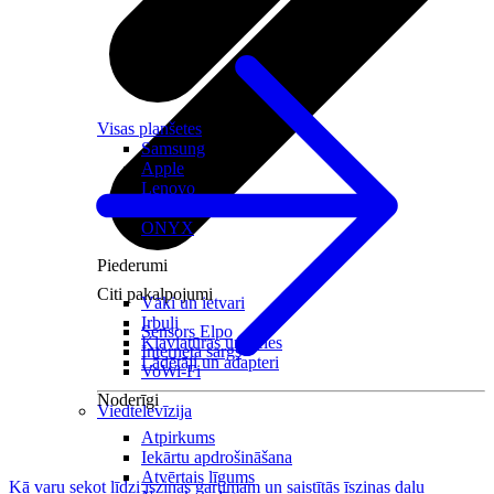
Visas planšetes
Samsung
Apple
Lenovo
Xiaomi
ONYX
Piederumi
Citi pakalpojumi
Vāki un ietvari
Irbuļi
Sensors Elpo
Klaviatūras un peles
Interneta sargs
Lādētāji un adapteri
VoWi-Fi
Noderīgi
Viedtelevīzija
Atpirkums
Iekārtu apdrošināšana
Atvērtais līgums
Kā varu sekot līdzi īsziņas garumam un saistītās īsziņas daļu