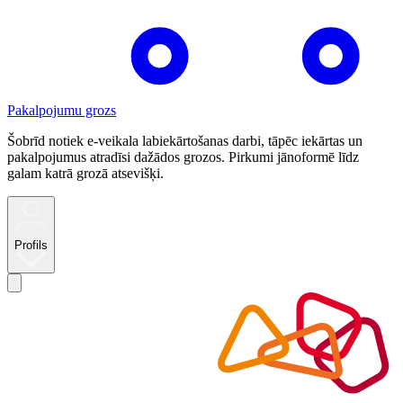
Pakalpojumu grozs
Šobrīd notiek e-veikala labiekārtošanas darbi, tāpēc iekārtas un
pakalpojumus atradīsi dažādos grozos. Pirkumi jānoformē līdz
galam katrā grozā atsevišķi.
Profils