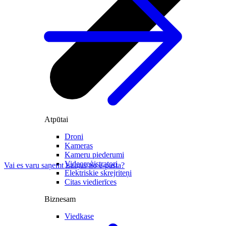
Atpūtai
Droni
Kameras
Kameru piederumi
Videoreģistratori
Vai es varu saņemt īsziņas no e-pasta?
Elektriskie skrejriteņi
Citas viedierīces
Biznesam
Viedkase