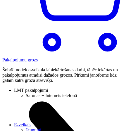
Pakalpojumu grozs
Šobrīd notiek e-veikala labiekārtošanas darbi, tāpēc iekārtas un
pakalpojumus atradīsi dažādos grozos. Pirkumi jānoformē līdz
galam katrā grozā atsevišķi.
LMT pakalpojumi
Sarunas + Internets telefonā
E-veikals
Jaunumi