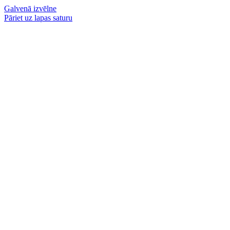
Galvenā izvēlne
Pāriet uz lapas saturu