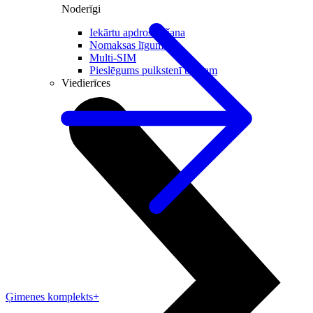
Noderīgi
Iekārtu apdrošināšana
Nomaksas līgums
Multi-SIM
Pieslēgums pulkstenī bērnam
Viedierīces
Ģimenes komplekts+