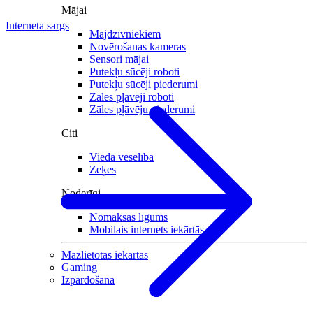
Mājai
Interneta sargs
Mājdzīvniekiem
Novērošanas kameras
Sensori mājai
Putekļu sūcēji roboti
Putekļu sūcēji piederumi
Zāles pļāvēji roboti
Zāles pļāvēju piederumi
Citi
Viedā veselība
Zeķes
Noderīgi
Nomaksas līgums
Mobilais internets iekārtās
Mazlietotas iekārtas
Gaming
Izpārdošana