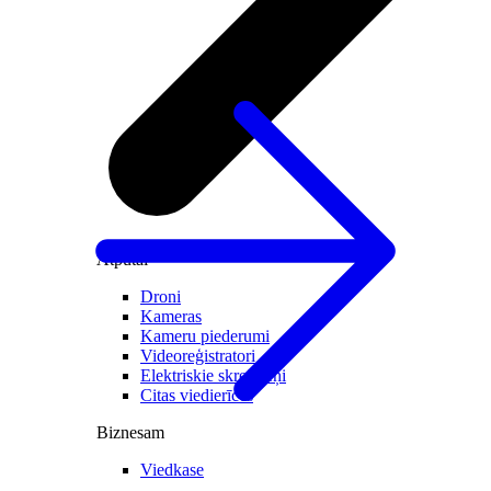
Atpūtai
Droni
Kameras
Kameru piederumi
Videoreģistratori
Elektriskie skrejriteņi
Citas viedierīces
Biznesam
Viedkase