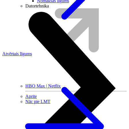
Nomaksas līgums
Datortehnika
Atvērtais līgums
HBO Max | Netflix
Aprite
Nāc pie LMT