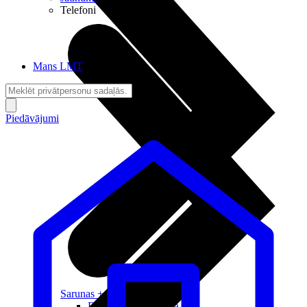
Telefoni
Mans LMT
Piedāvājumi
Sarunas + Internets
Brīvība + Neatkarība