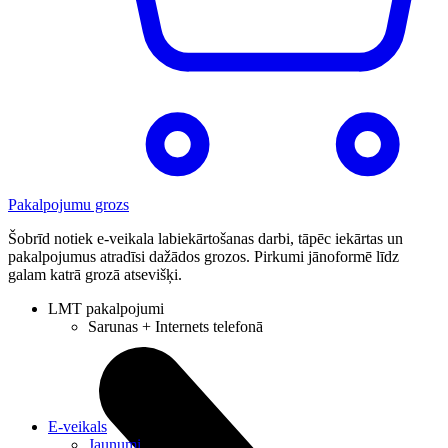
Pakalpojumu grozs
Šobrīd notiek e-veikala labiekārtošanas darbi, tāpēc iekārtas un
pakalpojumus atradīsi dažādos grozos. Pirkumi jānoformē līdz
galam katrā grozā atsevišķi.
LMT pakalpojumi
Sarunas + Internets telefonā
E-veikals
Jaunumi