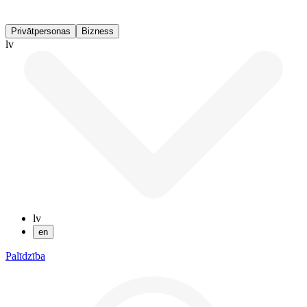
Privātpersonas
Bizness
lv
lv
en
Palīdzība