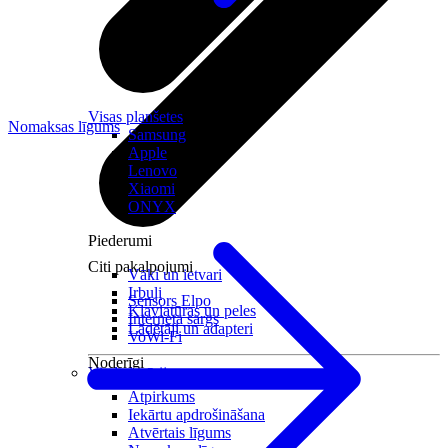
Visas planšetes
Nomaksas līgums
Samsung
Apple
Lenovo
Xiaomi
ONYX
Piederumi
Citi pakalpojumi
Vāki un ietvari
Irbuļi
Sensors Elpo
Klaviatūras un peles
Interneta sargs
Lādētāji un adapteri
VoWi-Fi
Noderīgi
Viedtelevīzija
Atpirkums
Iekārtu apdrošināšana
Atvērtais līgums