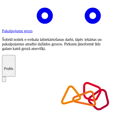
Pakalpojumu grozs
Šobrīd notiek e-veikala labiekārtošanas darbi, tāpēc iekārtas un
pakalpojumus atradīsi dažādos grozos. Pirkumi jānoformē līdz
galam katrā grozā atsevišķi.
Profils