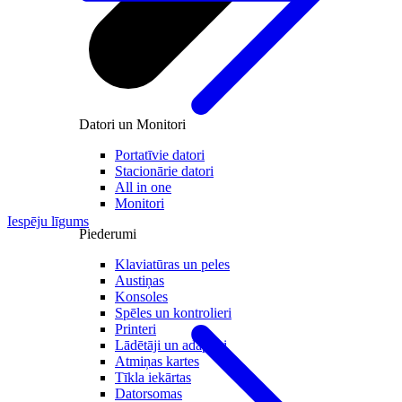
Datori un Monitori
Portatīvie datori
Stacionārie datori
All in one
Monitori
Iespēju līgums
Piederumi
Klaviatūras un peles
Austiņas
Konsoles
Spēles un kontrolieri
Printeri
Lādētāji un adapteri
Atmiņas kartes
Tīkla iekārtas
Datorsomas