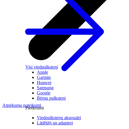
Visi viedpulksteņi
Apple
Garmin
Huawei
Samsung
Google
Bērnu pulksteņi
Atpirkuma noteikumi
Piederumi
Viedpulksteņu aksesuāri
Lādētāji un adapteri