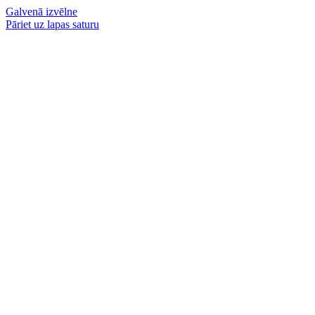
Galvenā izvēlne
Pāriet uz lapas saturu