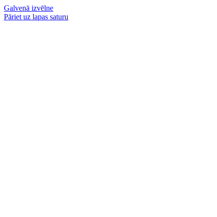
Galvenā izvēlne
Pāriet uz lapas saturu