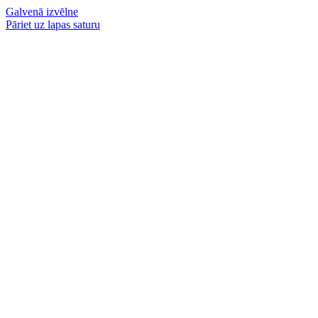
Galvenā izvēlne
Pāriet uz lapas saturu