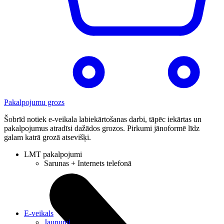
Pakalpojumu grozs
Šobrīd notiek e-veikala labiekārtošanas darbi, tāpēc iekārtas un
pakalpojumus atradīsi dažādos grozos. Pirkumi jānoformē līdz
galam katrā grozā atsevišķi.
LMT pakalpojumi
Sarunas + Internets telefonā
E-veikals
Jaunumi