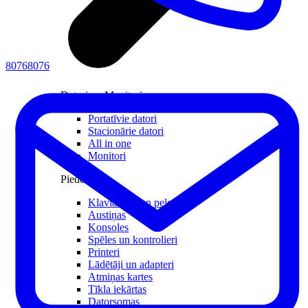
80768076
Datori un Monitori
Portatīvie datori
Stacionārie datori
All in one
Monitori
Piederumi
Klaviatūras un peles
Austiņas
Konsoles
Spēles un kontrolieri
Printeri
Lādētāji un adapteri
Atmiņas kartes
Tīkla iekārtas
Datorsomas