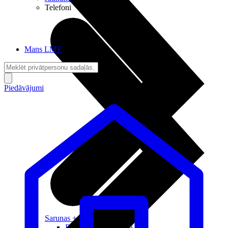
Telefoni
Mans LMT
Piedāvājumi
Sarunas + Internets
Brīvība + Neatkarība