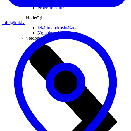
Datorkrēsli
Programmatūra
Noderīgi
info@lmt.lv
Iekārtu apdrošināšana
Nomaksas līgums
Viedpulksteņi