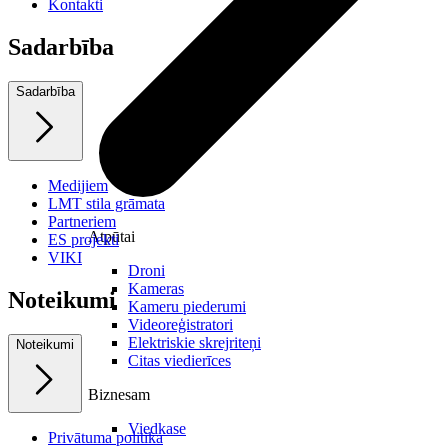
Kontakti
Sadarbība
Sadarbība
Medijiem
LMT stila grāmata
Partneriem
Atpūtai
ES projekti
VIKI
Droni
Kameras
Noteikumi
Kameru piederumi
Videoreģistratori
Elektriskie skrejriteņi
Noteikumi
Citas viedierīces
Biznesam
Viedkase
Privātuma politika