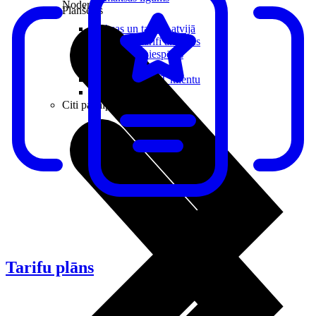
Noderīgi
Planšetes
Maksas un tarifi Latvijā
Maksas un tarifi ārzemēs
LMT Kartes iespējas
Kur nopirkt
Kā kļūt par LMT klientu
eSIM tehnoloģija
Citi pakalpojumi
Tarifu plāns