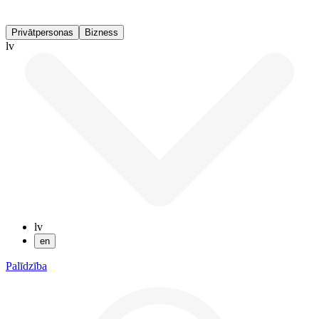
Privātpersonas
Bizness
lv
lv
en
Palīdzība