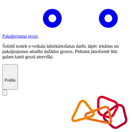
Pakalpojumu grozs
Šobrīd notiek e-veikala labiekārtošanas darbi, tāpēc iekārtas un
pakalpojumus atradīsi dažādos grozos. Pirkumi jānoformē līdz
galam katrā grozā atsevišķi.
Profils