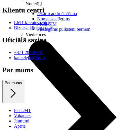
Noderīgi
Klientu centri
Iekārtu apdrošināšana
Nomaksas līgums
LMT klientu centri
Multi-SIM
Biznesa klientu centri
Pieslēgums pulkstenī bērnam
Viedierīces
Oficiālā saziņa
+371 29340000
kanceleja@lmt.lv
Par mums
Par mums
Par LMT
Vakances
Jaunumi
Aprite