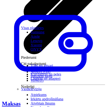
Visas planšetes
Samsung
Apple
Lenovo
Xiaomi
ONYX
Piederumi
Citi pakalpojumi
Vāki un ietvari
Irbuļi
Sensors Elpo
Klaviatūras un peles
Interneta sargs
Lādētāji un adapteri
VoWi-Fi
Noderīgi
Viedtelevīzija
Atpirkums
Iekārtu apdrošināšana
Maksas
Atvērtais līgums