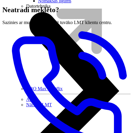
Nomaksas līgums
Datortehnika
Neatradi meklēto?
Sazinies ar mums vai apmeklē tuvāko LMT klientu centru.
HBO Max | Netflix
Aprite
Nāc pie LMT