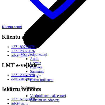
Klientu centri
Klientu atbalsts
+371 80768076
+371 28076076
Visi viedpulksteņi
info@lmt.lv
Apple
Garmin
LMT e-veikals
Huawei
Samsung
+371 29302930
Google
e-veikals@lmt.lv
Bērnu pulksteņi
Piederumi
Iekārtu remonts
Viedpulksteņu aksesuāri
+371 67808808
Lādētāji un adapteri
info@tsc.lv