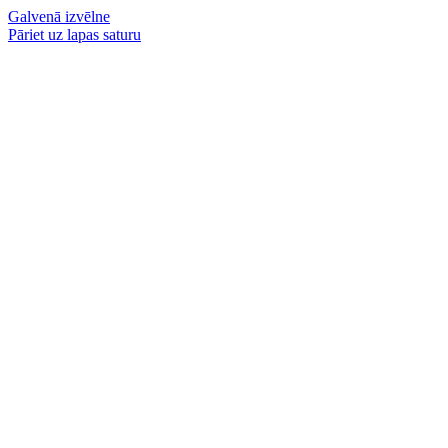
Galvenā izvēlne
Pāriet uz lapas saturu