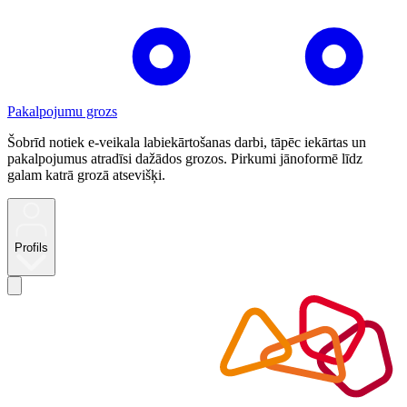
Pakalpojumu grozs
Šobrīd notiek e-veikala labiekārtošanas darbi, tāpēc iekārtas un
pakalpojumus atradīsi dažādos grozos. Pirkumi jānoformē līdz
galam katrā grozā atsevišķi.
Profils