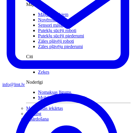
Mājai
Mājdzīvniekiem
Novērošanas kameras
Sensori mājai
Putekļu sūcēji roboti
Putekļu sūcēji piederumi
Zāles pļāvēji roboti
Zāles pļāvēju piederumi
Citi
Viedā veselība
Zeķes
Noderīgi
info@lmt.lv
Nomaksas līgums
Mobilais internets iekārtās
Mazlietotas iekārtas
Gaming
Izpārdošana