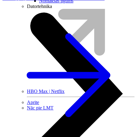
Nomaksas līgums
Datortehnika
HBO Max | Netflix
Aprite
Nāc pie LMT