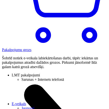
Pakalpojumu grozs
Šobrīd notiek e-veikala labiekārtošanas darbi, tāpēc iekārtas un
pakalpojumus atradīsi dažādos grozos. Pirkumi jānoformē līdz
galam katrā grozā atsevišķi.
LMT pakalpojumi
Sarunas + Internets telefonā
E-veikals
Jaunumi