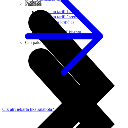
Noderīgi
Planšetes
Maksas un tarifi Latvijā
Maksas un tarifi ārzemēs
LMT Kartes iespējas
Kur nopirkt
Kā kļūt par LMT klientu
eSIM tehnoloģija
Citi pakalpojumi
Cik ātri iekārta tiks salabota?