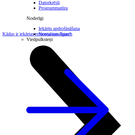
Datorkrēsli
Programmatūra
Noderīgi
Iekārtu apdrošināšana
Nomaksas līgums
Kādas ir iekārtas remonta izmaksas?
Viedpulksteņi