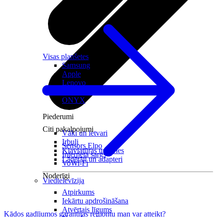
Visas planšetes
Samsung
Apple
Lenovo
Xiaomi
ONYX
Piederumi
Citi pakalpojumi
Vāki un ietvari
Irbuļi
Sensors Elpo
Klaviatūras un peles
Interneta sargs
Lādētāji un adapteri
VoWi-Fi
Noderīgi
Viedtelevīzija
Atpirkums
Iekārtu apdrošināšana
Atvērtais līgums
Kādos gadījumos garantijas remontu man var atteikt?