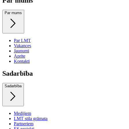
Par mums
Par mums
Par LMT
Vakances
Jaunumi
Aprite
Kontakti
Sadarbība
Sadarbība
Medijiem
LMT stila grāmata
Partneriem
ES projekti