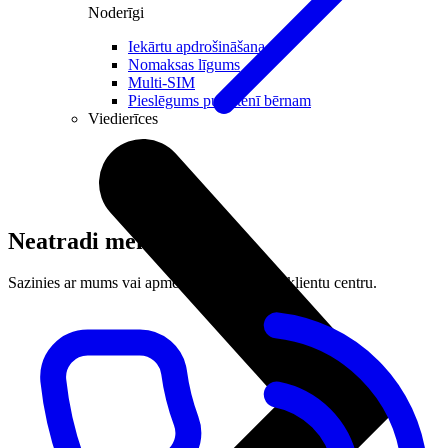
Noderīgi
Iekārtu apdrošināšana
Nomaksas līgums
Multi-SIM
Pieslēgums pulkstenī bērnam
Viedierīces
Neatradi meklēto?
Sazinies ar mums vai apmeklē tuvāko LMT klientu centru.