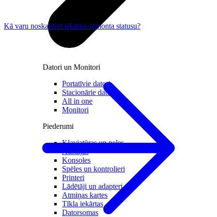
Kā varu noskaidrot iekārtas remonta statusu?
Datori un Monitori
Portatīvie datori
Stacionārie datori
All in one
Monitori
Piederumi
Klaviatūras un peles
Austiņas
Konsoles
Spēles un kontrolieri
Printeri
Lādētāji un adapteri
Atmiņas kartes
Tīkla iekārtas
Datorsomas