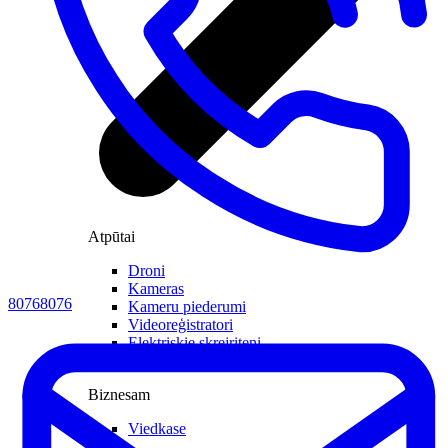
Atpūtai
Droni
Kameras
80768076
Kameru piederumi
Videoreģistratori
Elektriskie skrejriteņi
Citas viedierīces
Biznesam
Viedkase