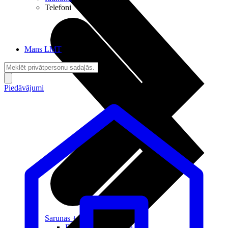
Telefoni
Mans LMT
Piedāvājumi
Sarunas + Internets
Brīvība + Neatkarība