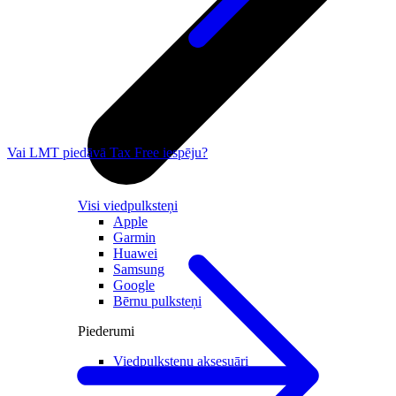
Vai LMT piedāvā Tax Free iespēju?
Visi viedpulksteņi
Apple
Garmin
Huawei
Samsung
Google
Bērnu pulksteņi
Piederumi
Viedpulksteņu aksesuāri
Lādētāji un adapteri