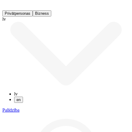
Privātpersonas
Bizness
lv
lv
en
Palīdzība