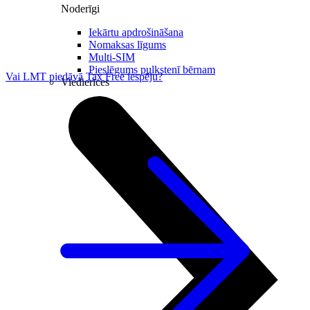
Noderīgi
Iekārtu apdrošināšana
Nomaksas līgums
Multi-SIM
Pieslēgums pulkstenī bērnam
Vai LMT piedāvā Tax Free iespēju?
Viedierīces