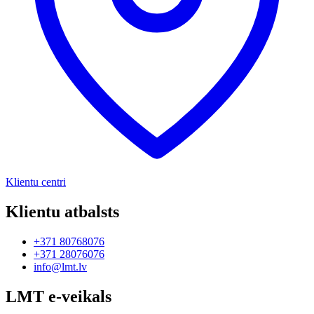
Klientu centri
Klientu atbalsts
+371 80768076
+371 28076076
info@lmt.lv
LMT e-veikals