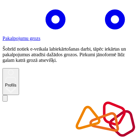
Pakalpojumu grozs
Šobrīd notiek e-veikala labiekārtošanas darbi, tāpēc iekārtas un
pakalpojumus atradīsi dažādos grozos. Pirkumi jānoformē līdz
galam katrā grozā atsevišķi.
Profils