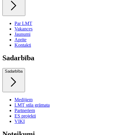
Par LMT
Vakances
Jaunumi
Aprite
Kontakti
Sadarbība
Sadarbība
Medijiem
LMT stila grāmata
Partneriem
ES projekti
VIKI
Noteikumi