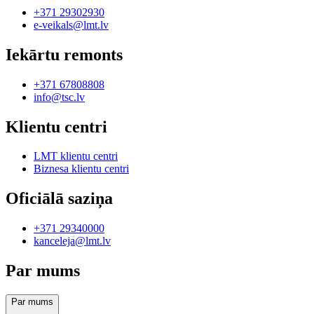
+371 29302930
e-veikals@lmt.lv
Iekārtu remonts
+371 67808808
info@tsc.lv
Klientu centri
LMT klientu centri
Biznesa klientu centri
Oficiālā saziņa
+371 29340000
kanceleja@lmt.lv
Par mums
Par mums