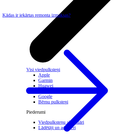
Kādas ir iekārtas remonta izmaksas?
Visi viedpulksteņi
Apple
Garmin
Huawei
Samsung
Google
Bērnu pulksteņi
Piederumi
Viedpulksteņu aksesuāri
Lādētāji un adapteri