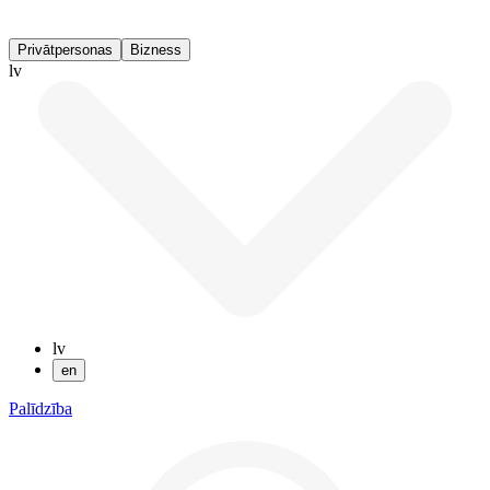
Privātpersonas
Bizness
lv
lv
en
Palīdzība