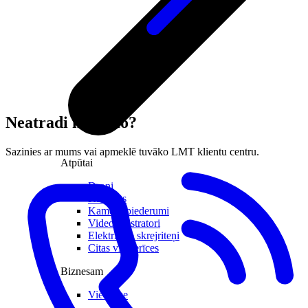
Neatradi meklēto?
Sazinies ar mums vai apmeklē tuvāko LMT klientu centru.
Atpūtai
Droni
Kameras
Kameru piederumi
Videoreģistratori
Elektriskie skrejriteņi
Citas viedierīces
Biznesam
Viedkase