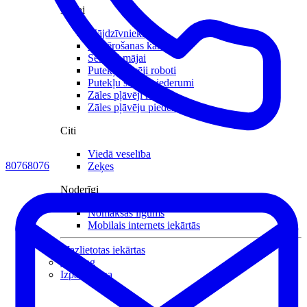
Mājai
Mājdzīvniekiem
Novērošanas kameras
Sensori mājai
Putekļu sūcēji roboti
Putekļu sūcēji piederumi
Zāles pļāvēji roboti
Zāles pļāvēju piederumi
Citi
Viedā veselība
80768076
Zeķes
Noderīgi
Nomaksas līgums
Mobilais internets iekārtās
Mazlietotas iekārtas
Gaming
Izpārdošana