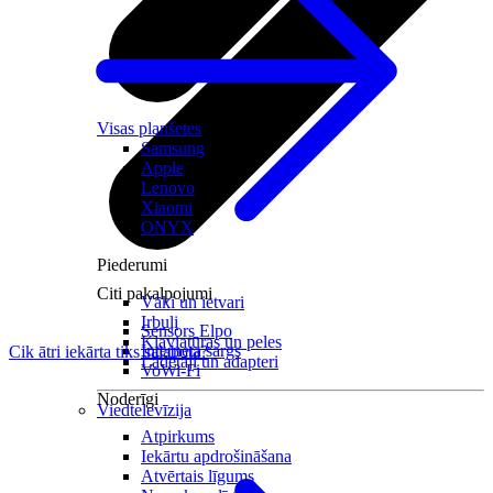
Visas planšetes
Samsung
Apple
Lenovo
Xiaomi
ONYX
Piederumi
Citi pakalpojumi
Vāki un ietvari
Irbuļi
Sensors Elpo
Klaviatūras un peles
Interneta sargs
Cik ātri iekārta tiks salabota?
Lādētāji un adapteri
VoWi-Fi
Noderīgi
Viedtelevīzija
Atpirkums
Iekārtu apdrošināšana
Atvērtais līgums