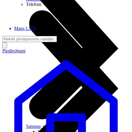
Telefoni
Mans LMT
Piedāvājumi
Sarunas + Internets
Brīvība + Neatkarība