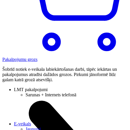
Pakalpojumu grozs
Šobrīd notiek e-veikala labiekārtošanas darbi, tāpēc iekārtas un
pakalpojumus atradīsi dažādos grozos. Pirkumi jānoformē līdz
galam katrā grozā atsevišķi.
LMT pakalpojumi
Sarunas + Internets telefonā
E-veikals
Jaunumi