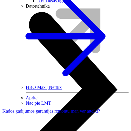
Nomaksas līgums
Datortehnika
HBO Max | Netflix
Aprite
Nāc pie LMT
Kādos gadījumos garantijas remontu man var atteikt?