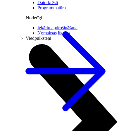
Datorkrēsli
Programmatūra
Noderīgi
Iekārtu apdrošināšana
Nomaksas līgums
Viedpulksteņi