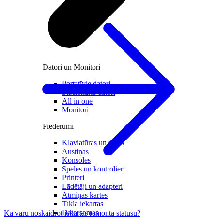
Datori un Monitori
Portatīvie datori
Stacionārie datori
All in one
Monitori
Piederumi
Klaviatūras un peles
Austiņas
Konsoles
Spēles un kontrolieri
Printeri
Lādētāji un adapteri
Atmiņas kartes
Tīkla iekārtas
Datorsomas
Kā varu noskaidrot iekārtas remonta statusu?