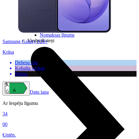
Datorkrēsli
Programmatūra
Noderīgi
Iekārtu apdrošināšana
Nomaksas līgums
Viedpulksteņi
Samsung Galaxy S26+
Krāsa
Debesu zila
Kobalta violeta
Melna
A
A
G
Datu lapa
Ar Iespēju līgumu
34
00
€/mēn.