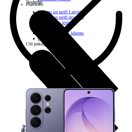
Noderīgi
Planšetes
Maksas un tarifi Latvijā
Maksas un tarifi ārzemēs
LMT Kartes iespējas
Kur nopirkt
Kā kļūt par LMT klientu
eSIM tehnoloģija
Citi pakalpojumi