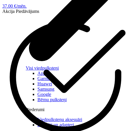
37.00 €/mēn.
Akcija
Piedāvājums
Visi viedpulksteņi
Apple
Garmin
Huawei
Samsung
Google
Bērnu pulksteņi
Piederumi
Viedpulksteņu aksesuāri
Lādētāji un adapteri