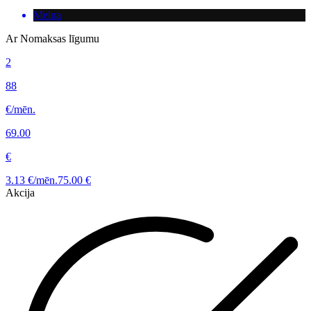
Melna
Ar Nomaksas līgumu
2
88
€/mēn.
69.00
€
3.13 €/mēn.
75.00 €
Akcija