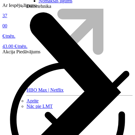
Nomaksas līgums
Ar Iespēju līgumu
Datortehnika
37
00
€/mēn.
43.00 €/mēn.
Akcija
Piedāvājums
HBO Max | Netflix
Aprite
Nāc pie LMT