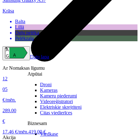
Samsung Galaxy A37
Krāsa
Balta
Lillā
Ogļu pelēka
Pelēkzaļa
A
A
G
Datu lapa
Ar Nomaksas līgumu
Atpūtai
12
Droni
05
Kameras
Kameru piederumi
€/mēn.
Videoreģistratori
Elektriskie skrejriteņi
289.00
Citas viedierīces
€
Biznesam
17.46 €/mēn.
419.00 €
Viedkase
Akcija