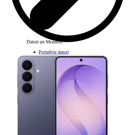
Datori un Monitori
Portatīvie datori
Stacionārie datori
All in one
Monitori
Piederumi
Klaviatūras un peles
Austiņas
Konsoles
Spēles un kontrolieri
Printeri
Lādētāji un adapteri
Atmiņas kartes
Tīkla iekārtas
Datorsomas