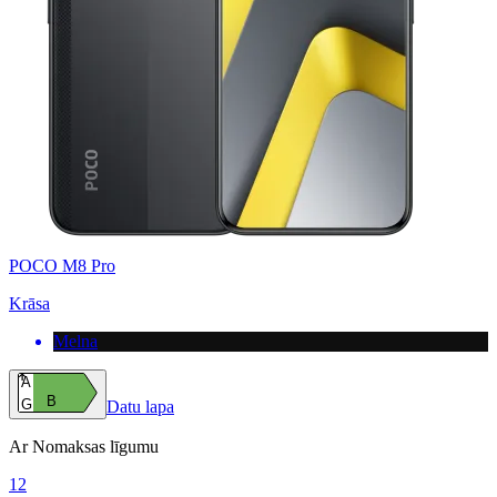
POCO M8 Pro
Krāsa
Melna
A
B
G
Datu lapa
Ar Nomaksas līgumu
12