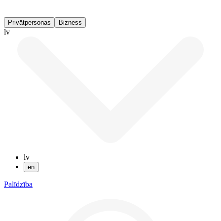
Privātpersonas
Bizness
lv
lv
en
Palīdzība