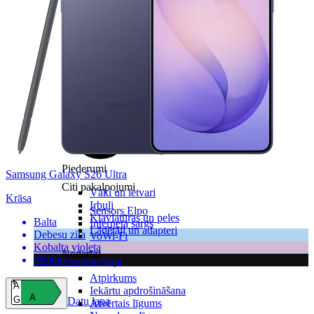
Visas planšetes
Samsung
Apple
Lenovo
Xiaomi
ONYX
Piederumi
Samsung Galaxy S26 Ultra
Citi pakalpojumi
Vāki un ietvari
Krāsa
Irbuļi
Sensors Elpo
Klaviatūras un peles
Balta
Interneta sargs
Lādētāji un adapteri
Debesu zila
VoWi-Fi
Kobalta violeta
Noderīgi
Melna
Viedtelevīzija
Atpirkums
A
Iekārtu apdrošināšana
A
G
Datu lapa
Atvērtais līgums