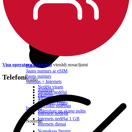
Visu operatoru klientiem
vienādi nosacījumi
Papildināt
Jauns numurs ar eSIM
Telefoni
Jauns numurs
Audio
Sarunas + Internets
Nedēļa visam
Austiņas
Sarunas nedēļai
Skaļruņi
Mēnesis visam
Audiosistēmas
90 dienas visam
Brīvroku sistēmas
Internets
Mikrofoni un skaņu pultis
Internets nedēļai
Internets nedēļai 1 GB
Noderīgi
Internets dienai
Nomaksas līgums