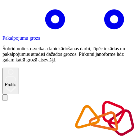
Pakalpojumu grozs
Šobrīd notiek e-veikala labiekārtošanas darbi, tāpēc iekārtas un
pakalpojumus atradīsi dažādos grozos. Pirkumi jānoformē līdz
galam katrā grozā atsevišķi.
Profils