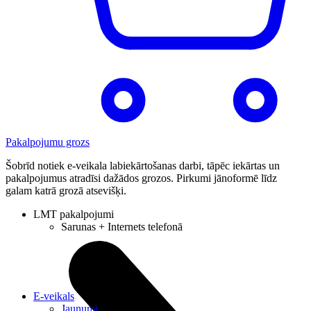
Pakalpojumu grozs
Šobrīd notiek e-veikala labiekārtošanas darbi, tāpēc iekārtas un
pakalpojumus atradīsi dažādos grozos. Pirkumi jānoformē līdz
galam katrā grozā atsevišķi.
LMT pakalpojumi
Sarunas + Internets telefonā
E-veikals
Jaunumi