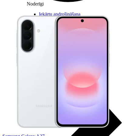
Noderīgi
Iekārtu apdrošināšana
Nomaksas līgums
Multi-SIM
Pieslēgums pulkstenī bērnam
Viedierīces