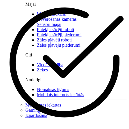
Mājai
Mājdzīvniekiem
Novērošanas kameras
Sensori mājai
Putekļu sūcēji roboti
Putekļu sūcēji piederumi
Zāles pļāvēji roboti
Zāles pļāvēju piederumi
Citi
Viedā veselība
Zeķes
Noderīgi
Nomaksas līgums
Mobilais internets iekārtās
Mazlietotas iekārtas
Gaming
Izpārdošana