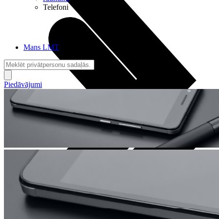
Telefoni
Mans LMT
Piedāvājumi
Sarunas + Internets
Brīvība + Neatkarība