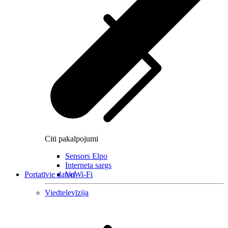
Citi pakalpojumi
Sensors Elpo
Interneta sargs
Portatīvie datori
VoWi-Fi
Viedtelevīzija