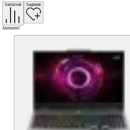
Salīdzināt
Saglabāt
Jaunums!