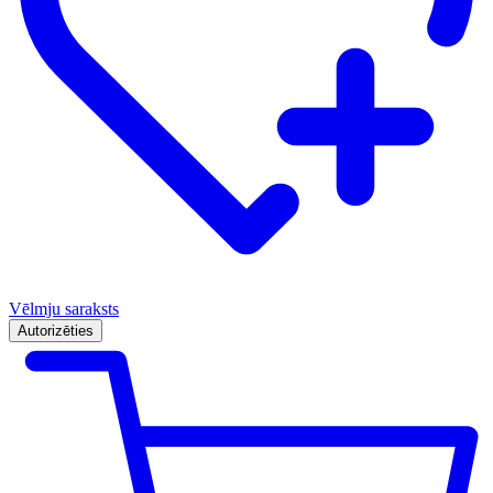
Vēlmju saraksts
Autorizēties