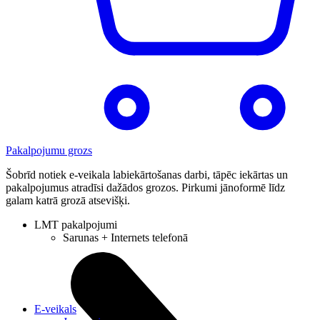
Pakalpojumu grozs
Šobrīd notiek e-veikala labiekārtošanas darbi, tāpēc iekārtas un
pakalpojumus atradīsi dažādos grozos. Pirkumi jānoformē līdz
galam katrā grozā atsevišķi.
LMT pakalpojumi
Sarunas + Internets telefonā
E-veikals