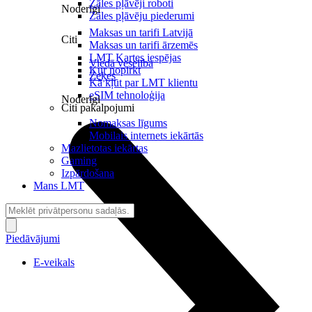
Zāles pļāvēji roboti
Noderīgi
Zāles pļāvēju piederumi
Maksas un tarifi Latvijā
Citi
Maksas un tarifi ārzemēs
LMT Kartes iespējas
Viedā veselība
Kur nopirkt
Zeķes
Kā kļūt par LMT klientu
eSIM tehnoloģija
Noderīgi
Citi pakalpojumi
Nomaksas līgums
Mobilais internets iekārtās
Mazlietotas iekārtas
Gaming
Izpārdošana
Mans LMT
Piedāvājumi
E-veikals