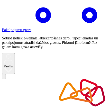
Pakalpojumu grozs
Šobrīd notiek e-veikala labiekārtošanas darbi, tāpēc iekārtas un
pakalpojumus atradīsi dažādos grozos. Pirkumi jānoformē līdz
galam katrā grozā atsevišķi.
Profils