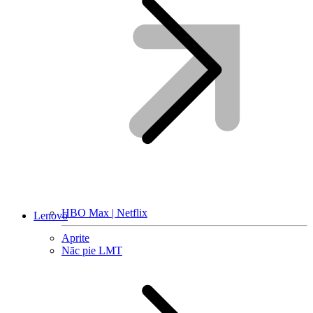
HBO Max | Netflix
Lenovo
Aprite
Nāc pie LMT