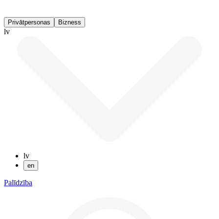
Privātpersonas
Bizness
lv
lv
en
Palīdzība