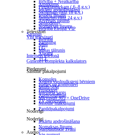
Brīvība + Neatkarība
Atpirkums
Pirmklasniekam ( 6–8 g.v.)
Iekārtu apdrošināšana
Skolēnam (līdz 18 g.v.)
Iespēju līgums
Jaunietim (līdz 24 g.v.)
Atvērtais līgums
Senioriem+
Nomaksas līgums
Brīvība Eiropā VIP
Televizori
Sarunas
Visi televizori
Brīvība
Samsung
Mini
LG
Mājas tālrunis
Xiaomi
Internets telefonā
TCL
Ģimenes komplekta kalkulators
Piederumi
Saistītie pakalpojumi
Konsoles
Xplora viedpulksteņi bērniem
Spēles un kontrolieri
Multi-SIM
Projektori
Interneta sargs
Audiosistēmas
Microsoft 365 + OneDrive
TV piederumi
Mobilie maksājumi
Papildpakalpojumi
Noderīgi
Noderīgi
Iekārtu apdrošināšana
Nomaksas līgums
Starptautiskie zvani
Audio
Īsie numuri