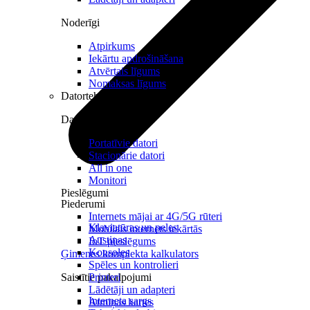
Noderīgi
Atpirkums
Iekārtu apdrošināšana
Atvērtais līgums
Nomaksas līgums
Datortehnika
Datori un Monitori
Portatīvie datori
Stacionārie datori
All in one
Monitori
Pieslēgumi
Piederumi
Internets mājai ar 4G/5G rūteri
Klaviatūras un peles
Mobilais internets iekārtās
Austiņas
IoT pieslēgums
Konsoles
Ģimenes komplekta kalkulators
Spēles un kontrolieri
Saistītie pakalpojumi
Printeri
Lādētāji un adapteri
Interneta sargs
Atmiņas kartes