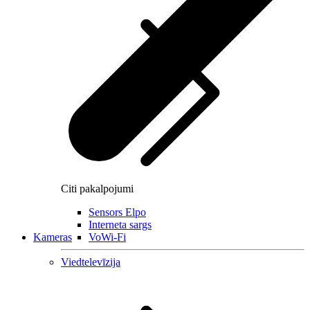
Citi pakalpojumi
Sensors Elpo
Interneta sargs
Kameras
VoWi-Fi
Viedtelevīzija