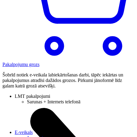
Pakalpojumu grozs
Šobrīd notiek e-veikala labiekārtošanas darbi, tāpēc iekārtas un
pakalpojumus atradīsi dažādos grozos. Pirkumi jānoformē līdz
galam katrā grozā atsevišķi.
LMT pakalpojumi
Sarunas + Internets telefonā
E-veikals