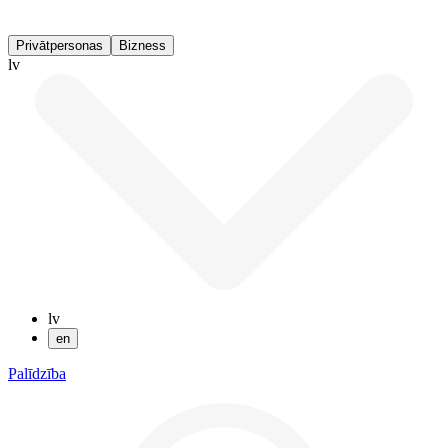
Privātpersonas
Bizness
lv
lv
en
Palīdzība