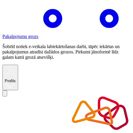
Pakalpojumu grozs
Šobrīd notiek e-veikala labiekārtošanas darbi, tāpēc iekārtas un
pakalpojumus atradīsi dažādos grozos. Pirkumi jānoformē līdz
galam katrā grozā atsevišķi.
Profils