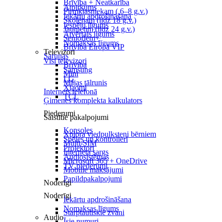
Brīvība + Neatkarība
Atpirkums
Pirmklasniekam ( 6–8 g.v.)
Iekārtu apdrošināšana
Skolēnam (līdz 18 g.v.)
Iespēju līgums
Jaunietim (līdz 24 g.v.)
Atvērtais līgums
Senioriem+
Nomaksas līgums
Brīvība Eiropā VIP
Televizori
Sarunas
Visi televizori
Brīvība
Samsung
Mini
LG
Mājas tālrunis
Xiaomi
Internets telefonā
TCL
Ģimenes komplekta kalkulators
Piederumi
Saistītie pakalpojumi
Konsoles
Xplora viedpulksteņi bērniem
Spēles un kontrolieri
Multi-SIM
Projektori
Interneta sargs
Audiosistēmas
Microsoft 365 + OneDrive
TV piederumi
Mobilie maksājumi
Papildpakalpojumi
Noderīgi
Noderīgi
Iekārtu apdrošināšana
Nomaksas līgums
Starptautiskie zvani
Audio
Īsie numuri