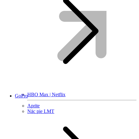
HBO Max | Netflix
GoPro
Aprite
Nāc pie LMT