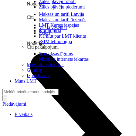
Zāles pļāvēji roboti
Noderīgi
Zāles pļāvēju piederumi
Maksas un tarifi Latvijā
Citi
Maksas un tarifi ārzemēs
LMT Kartes iespējas
Viedā veselība
Kur nopirkt
Zeķes
Kā kļūt par LMT klientu
eSIM tehnoloģija
Noderīgi
Citi pakalpojumi
Nomaksas līgums
Mobilais internets iekārtās
Mazlietotas iekārtas
Gaming
Izpārdošana
Mans LMT
Piedāvājumi
E-veikals