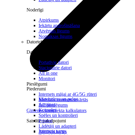
Noderīgi
Atpirkums
Iekārtu apdrošināšana
Atvērtais līgums
Nomaksas līgums
Datortehnika
Datori un Monitori
Portatīvie datori
Stacionārie datori
All in one
Monitori
Pieslēgumi
Piederumi
Internets mājai ar 4G/5G rūteri
Klaviatūras un peles
Mobilais internets iekārtās
Austiņas
IoT pieslēgums
Konsoles
Ģimenes komplekta kalkulators
Spēles un kontrolieri
Saistītie pakalpojumi
Printeri
Lādētāji un adapteri
Interneta sargs
Atmiņas kartes