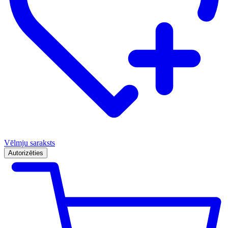
Vēlmju saraksts
Autorizēties