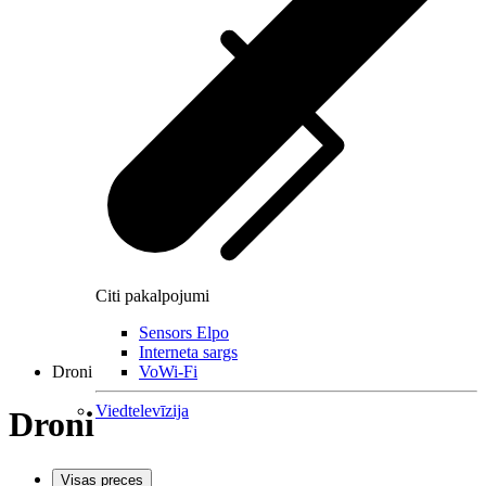
Citi pakalpojumi
Sensors Elpo
Interneta sargs
Droni
VoWi-Fi
Viedtelevīzija
Droni
Visas preces