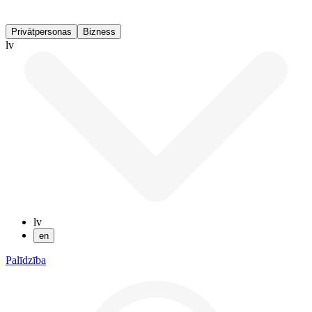
Privātpersonas
Bizness
lv
lv
en
Palīdzība