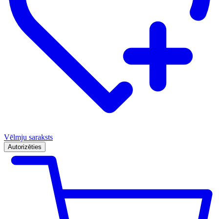
Vēlmju saraksts
Autorizēties