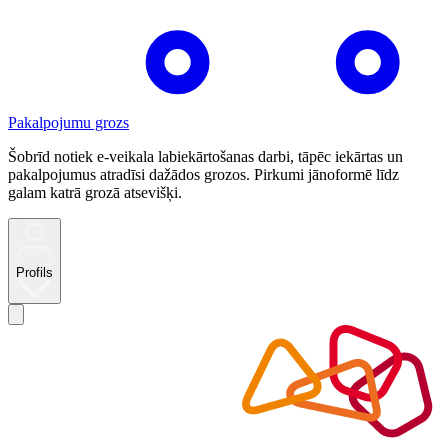
Pakalpojumu grozs
Šobrīd notiek e-veikala labiekārtošanas darbi, tāpēc iekārtas un
pakalpojumus atradīsi dažādos grozos. Pirkumi jānoformē līdz
galam katrā grozā atsevišķi.
Profils