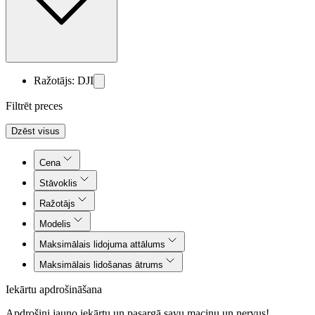
Ražotājs: DJI
Filtrēt preces
Dzēst visus
Cena
Stāvoklis
Ražotājs
Modelis
Maksimālais lidojuma attālums
Maksimālais lidošanas ātrums
Iekārtu apdrošināšana
Apdrošini jauno iekārtu un pasargā savu maciņu un nervus!