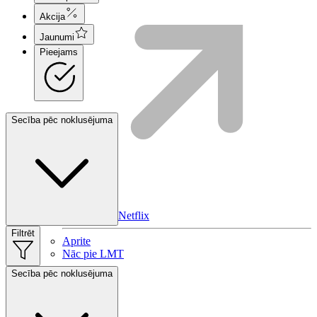
Akcija
Jaunumi
Pieejams
Secība pēc noklusējuma
HBO Max | Netflix
Filtrēt
Aprite
Nāc pie LMT
Secība pēc noklusējuma