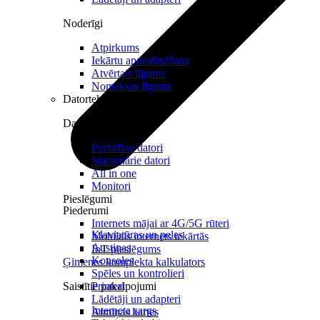
Noderīgi
Atpirkums
Iekārtu apdrošināšana
Atvērtais līgums
Nomaksas līgums
Datortehnika
Datori un Monitori
Portatīvie datori
Stacionārie datori
All in one
Monitori
Pieslēgumi
Piederumi
Internets mājai ar 4G/5G rūteri
Klaviatūras un peles
Mobilais internets iekārtās
Austiņas
IoT pieslēgums
Konsoles
Ģimenes komplekta kalkulators
Spēles un kontrolieri
Saistītie pakalpojumi
Printeri
Lādētāji un adapteri
Interneta sargs
Atmiņas kartes