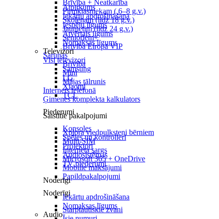
Brīvība + Neatkarība
Atpirkums
Pirmklasniekam ( 6–8 g.v.)
Iekārtu apdrošināšana
Skolēnam (līdz 18 g.v.)
Iespēju līgums
Jaunietim (līdz 24 g.v.)
Atvērtais līgums
Senioriem+
Nomaksas līgums
Brīvība Eiropā VIP
Televizori
Sarunas
Visi televizori
Brīvība
Samsung
Mini
LG
Mājas tālrunis
Xiaomi
Internets telefonā
TCL
Ģimenes komplekta kalkulators
Piederumi
Saistītie pakalpojumi
Konsoles
Xplora viedpulksteņi bērniem
Spēles un kontrolieri
Multi-SIM
Projektori
Interneta sargs
Audiosistēmas
Microsoft 365 + OneDrive
TV piederumi
Mobilie maksājumi
Papildpakalpojumi
Noderīgi
Noderīgi
Iekārtu apdrošināšana
Nomaksas līgums
Starptautiskie zvani
Audio
Īsie numuri