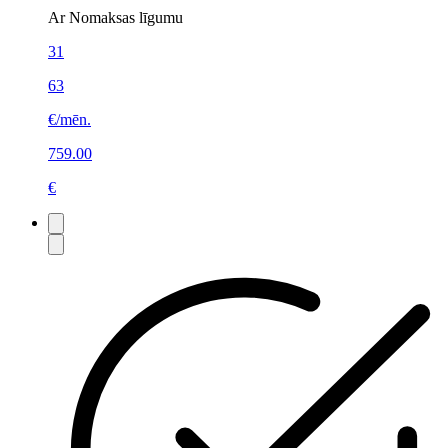
Ar Nomaksas līgumu
31
63
€/mēn.
759.00
€