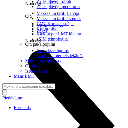
Zāles pļāvēji roboti
Noderīgi
Zāles pļāvēju piederumi
Maksas un tarifi Latvijā
Citi
Maksas un tarifi ārzemēs
LMT Kartes iespējas
Viedā veselība
Kur nopirkt
Zeķes
Kā kļūt par LMT klientu
eSIM tehnoloģija
Noderīgi
Citi pakalpojumi
Nomaksas līgums
Mobilais internets iekārtās
Mazlietotas iekārtas
Gaming
Izpārdošana
Mans LMT
Piedāvājumi
E-veikals