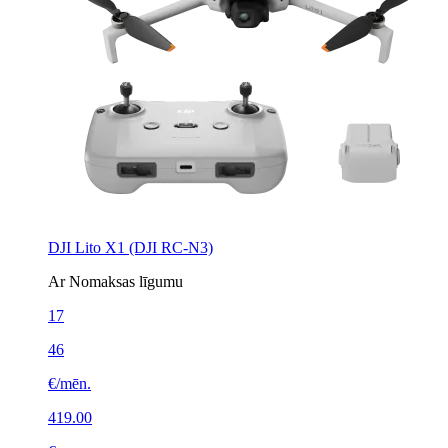
DJI Lito X1 (DJI RC-N3)
Ar Nomaksas līgumu
17
46
€/mēn.
419.00