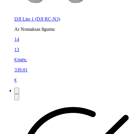
DJI Lito 1 (DJI RC-N3)
Ar Nomaksas līgumu
14
13
€/mēn.
339.01
€