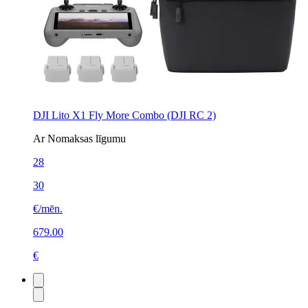
DJI Lito X1 Fly More Combo (DJI RC 2)
Ar Nomaksas līgumu
28
30
€/mēn.
679.00
€