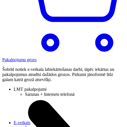
Pakalpojumu grozs
Šobrīd notiek e-veikala labiekārtošanas darbi, tāpēc iekārtas un
pakalpojumus atradīsi dažādos grozos. Pirkumi jānoformē līdz
galam katrā grozā atsevišķi.
LMT pakalpojumi
Sarunas + Internets telefonā
E-veikals