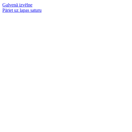
Galvenā izvēlne
Pāriet uz lapas saturu