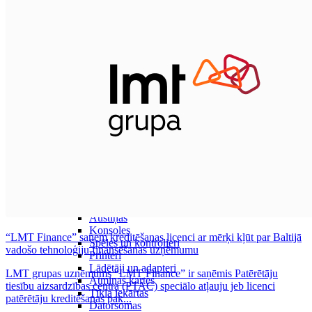
Datori un Monitori
Portatīvie datori
Stacionārie datori
All in one
Monitori
Piederumi
Klaviatūras un peles
Austiņas
Konsoles
“LMT Finance” saņem kreditēšanas licenci ar mērķi kļūt par Baltijā
Spēles un kontrolieri
vadošo tehnoloģiju finansēšanas uzņēmumu
Printeri
Lādētāji un adapteri
LMT grupas uzņēmums “LMT Finance” ir saņēmis Patērētāju
Atmiņas kartes
tiesību aizsardzības centra (PTAC) speciālo atļauju jeb licenci
Tīkla iekārtas
patērētāju kreditēšanas pak...
Datorsomas