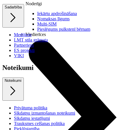
Noderīgi
Sadarbība
Iekārtu apdrošināšana
Nomaksas līgums
Multi-SIM
Pieslēgums pulkstenī bērnam
Viedierīces
Medijiem
LMT stila grāmata
Partneriem
ES projekti
VIKI
Noteikumi
Noteikumi
Privātuma politika
Sīkdatņu izmantošanas noteikumi
Sīkdatņu iestatījumi
Trauksmes celšanas politika
Piekļūstamība