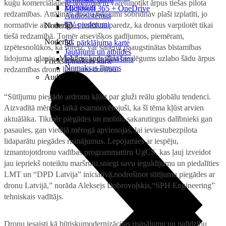
kuģu komerciālajiem lidojumiem varētunotikt ārpus tiešas pilota
Projektori
Microsoft 365 + OneDrive
redzamības. Attālināti dronu lidojumi šobrīdnav plaši izplatīti, jo
Audiosistēmas
TV piederumi
normatīvie akti drošības nolūkos paredz, ka dronus varpilotēt tikai
Noderīgi
tiešā redzamībā. Tomēr atsevišķos gadījumos, piemēram,
Noderīgi
5G pārklājuma karte
izpētesnolūkos, kā šoreiz, var saņemt paaugstinātas bīstamības
Jautājumi un atbildes
lidojuma atļauju. Mobilosakaru tīkla pieslēgums uzlabo šādu ārpus
Iekārtu apdrošināšana
Priekšapmaksas karte
Nomaksas līgums
redzamības dronu lidojumu drošību.
Audio
“Sūtījumu piegāde ardronu kļūst par gluži reālu globālu tendenci.
Aizvadītā mēneša laikā esamnovērojuši, ka šī tēma kļūst arvien
aktuālāka. Tikmēr piegādes un mobilo sakarutirgus dalībnieki gan
pasaules, gan vietējā mērogā apvienojas, lai ieviestubezpilota
lidaparātu piegādes risinājumus. Lepojamies ar iespēju,
izmantojotdronu vadības programmatūru UgCS, kas ļauj izveidot
jau iepriekš noteiktu maršrutu,sniegt savu ieguldījumu un piedalīties
LMT un “DPD Latvija” iniciatīvā,nodrošinot sūtījumu piegādes ar
dronu Latvijā,” norāda Aleksejs Dobrovoļskis,“SPH Engineering”
tehniskais vadītājs.
Dronu iesaisti kā būtiskumodernizācijas risinājumu un palīdzību