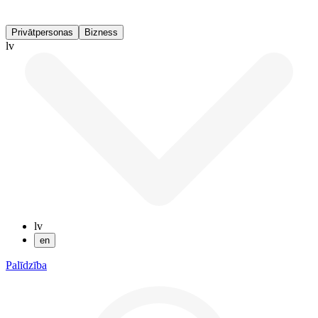
Privātpersonas
Bizness
lv
lv
en
Palīdzība