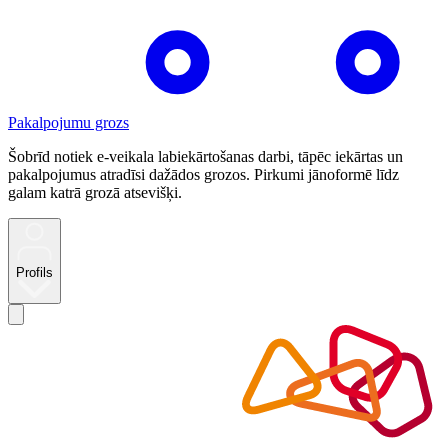
Pakalpojumu grozs
Šobrīd notiek e-veikala labiekārtošanas darbi, tāpēc iekārtas un
pakalpojumus atradīsi dažādos grozos. Pirkumi jānoformē līdz
galam katrā grozā atsevišķi.
Profils