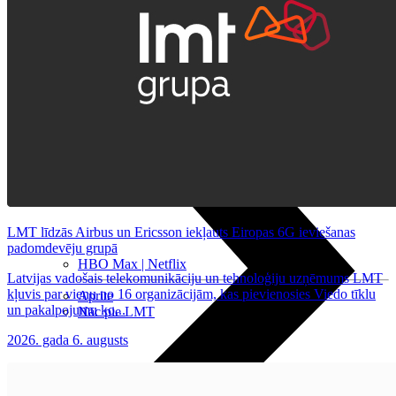
Nomaksas līgums
Datortehnika
LMT līdzās Airbus un Ericsson iekļauts Eiropas 6G ieviešanas
padomdevēju grupā
HBO Max | Netflix
Latvijas vadošais telekomunikāciju un tehnoloģiju uzņēmums LMT
kļuvis par vienu no 16 organizācijām, kas pievienosies Viedo tīklu
Aprite
un pakalpojumu ko...
Nāc pie LMT
2026. gada 6. augusts