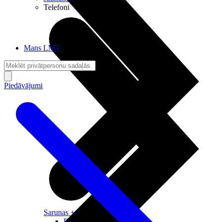
Telefoni
Mans LMT
Piedāvājumi
Sarunas + Internets
Brīvība + Neatkarība