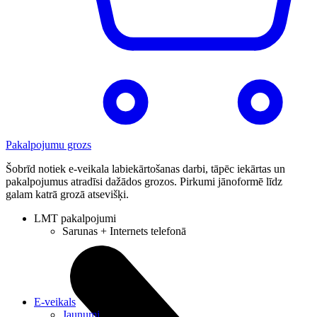
Pakalpojumu grozs
Šobrīd notiek e-veikala labiekārtošanas darbi, tāpēc iekārtas un
pakalpojumus atradīsi dažādos grozos. Pirkumi jānoformē līdz
galam katrā grozā atsevišķi.
LMT pakalpojumi
Sarunas + Internets telefonā
E-veikals
Jaunumi