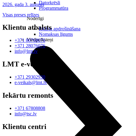
Datorkrēsli
2026. gada 3. augusts
Programmatūra
Visas preses relīzes
Noderīgi
Klientu atbalsts
Iekārtu apdrošināšana
Nomaksas līgums
Viedpulksteņi
+371 80768076
+371 28076076
info@lmt.lv
LMT e-veikals
+371 29302930
e-veikals@lmt.lv
Iekārtu remonts
+371 67808808
info@tsc.lv
Klientu centri