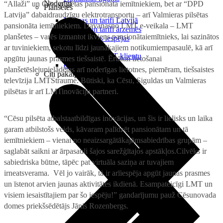
Noderīgi
“Allaži” un Cēsu pilsētas pansionāta iemītniekiem, bet ar “DPD
Planšetes
Latvija” dabaidraudzīgu elektrotransportu – arī Valmieras pilsētas
Maksas un tarifi Latvijā
pansionāta iemītniekiem. Dāvanasno LMT e-veikala – LMT
Maksas un tarifi ārzemēs
planšetes – varēs izmantot ikviens pansionātaiemītnieks, lai sazinātos
LMT Kartes iespējas
Kur nopirkt
ar tuviniekiem, sekotu līdzi jaunākajiem notikumiempasaulē, kā arī
Kā kļūt par LMT klientu
apgūtu jaunas prasmes tiešsaistē. Ērtākai lietošanai
eSIM tehnoloģija
planšetēslejupielādētas arī noderīgas lietotnes, piemēram, tiešsaistes
Citi pakalpojumi
televīzija LMTStraume. Būtiski, ka Cēsu, Siguldas un Valmieras
pilsētas ir arī LMTinovāciju partneri.
“Cēsu pilsēta atbalstaatbildīgas inovācijas, un
šis ir lielisks un laika
garam atbilstošs veids, kāvaram palīdzēt pansionātam un tā
iemītniekiem – vienai no neaizsargātākajāmsabiedrības grupām –
saglabāt saikni ar ārpasauli šajos sarežģītajos apstākļos.Cilvēks ir
sabiedriska būtne, tāpēc pat virtuāla saziņa ar tuvajiem
irneatsverama. Vēl jo vairāk, tā ir arīiespēja apgūt jaunas prasmes
un īstenot arvien jaunas aktivitātes ikdienā. Esampateicīgi LMT un
visiem iesaistītajiem par šo iespēju!” gandarījumu pauž Cēsunovada
domes priekšsēdētājs Jānis Rozenbergs.