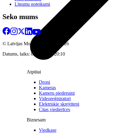
Līgumu noteikumi
Seko mums
© Latvijas Mobilais Telefons
2026
Datums, laiks: 06.08.2026 20:10
Atpūtai
Droni
Kameras
Kameru piederumi
Videoreģistratori
Elektriskie skrejriteņi
Citas viedierīces
Biznesam
Viedkase