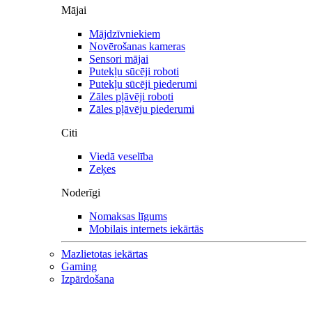
Mājai
Mājdzīvniekiem
Novērošanas kameras
Sensori mājai
Putekļu sūcēji roboti
Putekļu sūcēji piederumi
Zāles pļāvēji roboti
Zāles pļāvēju piederumi
Citi
Viedā veselība
Zeķes
Noderīgi
Nomaksas līgums
Mobilais internets iekārtās
Mazlietotas iekārtas
Gaming
Izpārdošana