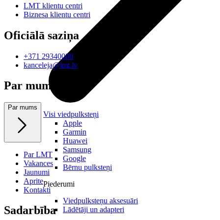
LMT klientu centri
Biznesa klientu centri
Oficiālā saziņa
+371 29340000
kanceleja@lmt.lv
Par mums
Par mums
Visi viedpulksteņi
Apple
Garmin
Huawei
Samsung
Par LMT
Google
Vakances
Bērnu pulksteņi
Jaunumi
Aprite
Piederumi
Kontakti
Viedpulksteņu aksesuāri
Sadarbība
Lādētāji un adapteri