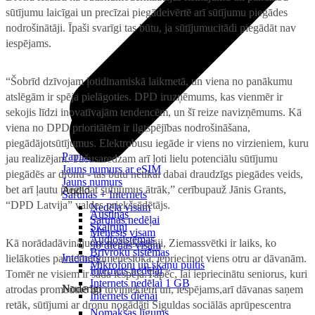
sūtījumu laicīgai un precīzai piegādeivērtē arī sūtījumu piegādes
nodrošinātāji. Īpaši svarīgi tas būtu, ja sūtījumucitādi piegādāt nav
iespējams.
“Šobrīd dzīvojam ļotidinamiskā laikmetā, un viena no panākumu
atslēgām ir spēja pielāgoties. DPD iruzņēmums, kas vienmēr ir
sekojis līdzi inovatīvajām tendencēm, un šī reize navizņēmums. Kā
viena no DPD prioritātēm ir ilgtspējības nodrošināšana,
piegādājotsūtījumus. Elektrobusu iegāde ir viens no virzieniem, kuru
Papildināt
jau realizējam. Tačusaredzam arī ļoti lielu potenciālu sūtījumu
Jauns numurs ar eSIM
piegādēs ar dronu - tas būtu netikai dabai draudzīgs piegādes veids,
Jauns numurs
bet arī ļautu piegādāt sūtījumus ātrāk,” cerībupauž Jānis Grants,
Audio
Sarunas + Internets
“DPD Latvija” valdes priekšsēdētājs.
Nedēļa visam
Austiņas
Sarunas nedēļai
Skaļruņi
Mēnesis visam
Audiosistēmas
Kā norādadāvinājuma nodrošinātāji, Ziemassvētki ir laiks, ko
90 dienas visam
Brīvroku sistēmas
Internets
lielākoties pavadām ģimeneslokā, iepriecinot viens otru ar dāvanām.
Mikrofoni un skaņu pultis
Internets nedēļai
Tomēr ne visiem ir šāda iespēja.Tāpēc, lai iepriecinātu seniorus, kuri
Internets nedēļai 1 GB
Noderīgi
atrodas prombūtnē no tuviniekiem un, iespējams,arī dāvanas saņem
Internets dienai
retāk, sūtījumi ar dronu nogādāti Siguldas sociālās aprūpescentra
Nomaksas līgums