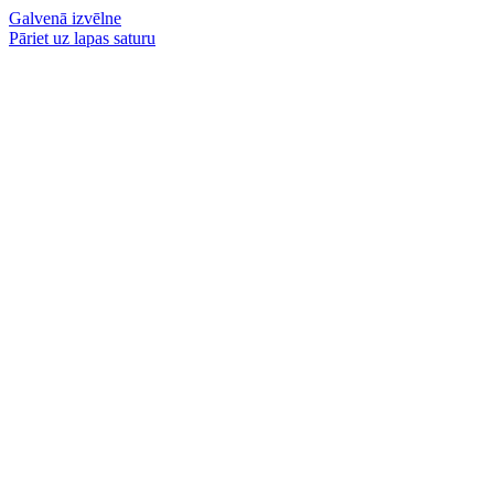
Galvenā izvēlne
Pāriet uz lapas saturu