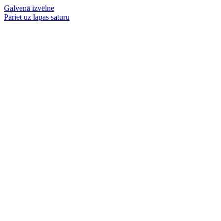
Galvenā izvēlne
Pāriet uz lapas saturu