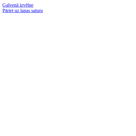
Galvenā izvēlne
Pāriet uz lapas saturu