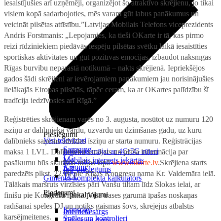
iesaistījušies arī uzņēmēji, organizējot šo atraktīvo skrējienu, jo tikai
visiem kopā sadarbojoties, mēs varam gūt labus panākumus un
veicināt pilsētas attīstību.”Latvijas Mobilais Telefons viceprezidents
Andris Forstmanis: „Lepojamies, ka tieši OKarte ir tā, kas pirmo
reizi rīdziniekiem piedāvās iespēju pilsētas svētku laikā iesaistīties
sportiskās aktivitātēs un gūt pozitīvas emocijas, izbaudot naksnīgās
Rīgas burvību neparastā notikumā – nakts skrējienā. Iepriekšējos
gados šādi skrējieni ar ievērojamiem panākumiem jau norisinājušies
lielākajās Eiropas pilsētās, tāpēc ceram, ka ar OKartes palīdzību šī
tradīcija iedzīvosies arī Rīgā.”
Reģistrēties skrējienam varēs no 3. augusta, nosūtot uz numuru 120
īsziņu ar dalībnieka vārdu, uzvārdu un dzimšanas gadu, uz kuru
Pieslēgumi
Visi televizori
dalībnieks saņems atbildes īsziņu ar starta numuru. Reģistrācijas
Samsung
Internets mājai ar 4G/5G rūteri
maksa 1 LVL. Dalībnieku saraksts un plaša informācija par
LG
Mobilais internets iekārtās
pasākumu būs skatāma mājas lapā
www.okarte.lv
.Skrējiena starts
Xiaomi
IoT pieslēgums
paredzēts plkst. 22.00 pie Rīgas Kongresu nama Kr. Valdemāra ielā.
TCL
Ģimenes komplekta kalkulators
Tālākais maršruts virzīsies pāri Vanšu tiltam līdz Slokas ielai, ar
Piederumi
Saistītie pakalpojumi
finišu pie Kongresu nama. Visā trases garumā īpašas noskaņas
radīšanai spēlēs DJ un notiks gaismas šovs, skrējējus atbalstīs
Konsoles
Interneta sargs
karsējmeitenes.
Spēles un kontrolieri
Tehniskie darbi