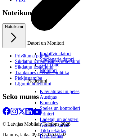
Noteikumi
Noteikumi
Datori un Monitori
Portatīvie datori
Privātuma politika
Stacionārie datori
Sīkdatņu izmantošanas noteikumi
All in one
Sīkdatņu iestatījumi
Monitori
Trauksmes celšanas politika
Piekļūstamība
Piederumi
Līgumu noteikumi
Klaviatūras un peles
Seko mums
Austiņas
Konsoles
Spēles un kontrolieri
Printeri
Lādētāji un adapteri
© Latvijas Mobilais Telefons
2026
Atmiņas kartes
Tīkla iekārtas
Datums, laiks: 09.08.2026 07:02
Datorsomas