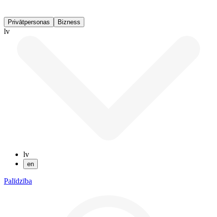
Privātpersonas
Bizness
lv
lv
en
Palīdzība