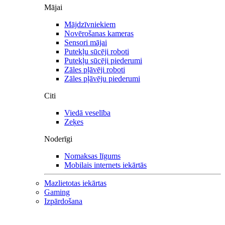
Mājai
Mājdzīvniekiem
Novērošanas kameras
Sensori mājai
Putekļu sūcēji roboti
Putekļu sūcēji piederumi
Zāles pļāvēji roboti
Zāles pļāvēju piederumi
Citi
Viedā veselība
Zeķes
Noderīgi
Nomaksas līgums
Mobilais internets iekārtās
Mazlietotas iekārtas
Gaming
Izpārdošana