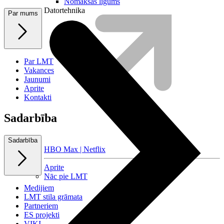
Nomaksas līgums
Datortehnika
Par mums
Par LMT
Vakances
Jaunumi
Aprite
Kontakti
Sadarbība
Sadarbība
HBO Max | Netflix
Aprite
Nāc pie LMT
Medijiem
LMT stila grāmata
Partneriem
ES projekti
VIKI