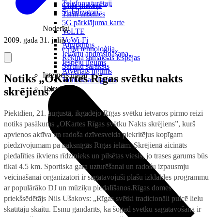
Telefonu turētaji
Citas maksas
Stabilizatori
Tarifi ārzemēs
5G pārklājuma karte
Noderīgi
VoLTE
2009. gada 31. jūlijs
VoWi-Fi
Atpirkums
eSIM tehnoloģija
Iekārtu apdrošināšana
Rēķina samaksas iespējas
Iespēju līgums
Sarunu saraksts
Atvērtais līgums
Internets mājai
Notiks „OKartes Rīgas svētku nakts
Nomaksas līgums
Televizori
skrējiens”
Piektdien, 21. augustā, ikgadējo Rīgas svētku ietvaros pirmo reizi
notiks pasākums „OKartes Rīgas svētku Nakts skrējiens”, kurš
apvienos aktīva un radoša dzīvesveida piekritējus kopīgam
piedzīvojumam pa naksnīgās Rīgas ielām.
Skrējienā aicināts
piedalīties ikviens rīdzinieks un pilsētas viesis, jo trases garums būs
tikai 4.5 km. Sportiska gara uzturēšanai un radošu izpausmju
veicināšanai organizatori ir sagatavojuši plašu izklaides programmu
ar populārāko DJ un mūziķu piedalīšanos.Rīgas domes
priekšsēdētājs Nils Ušakovs: „Rīgas svētki tradicionāli pulcē lielu
skatītāju skaitu. Esmu gandarīts, ka šogad svētku sagatavošanā ir