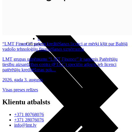
Noderīgi
Planšetes
Maksas un tarifi Latvijā
Maksas un tarifi ārzemēs
LMT Kartes iespējas
Kur nopirkt
Kā kļūt par LMT klientu
eSIM tehnoloģija
“LMT Finance” saņem kreditēšanas licenci ar mērķi kļūt par Baltijā
Citi pakalpojumi
vadošo tehnoloģiju finansēšanas uzņēmumu
LMT grupas uzņēmums “LMT Finance” ir saņēmis Patērētāju
tiesību aizsardzības centra (PTAC) speciālo atļauju jeb licenci
patērētāju kreditēšanas pak...
2026. gada 3. augusts
Visas preses relīzes
Klientu atbalsts
+371 80768076
+371 28076076
info@lmt.lv