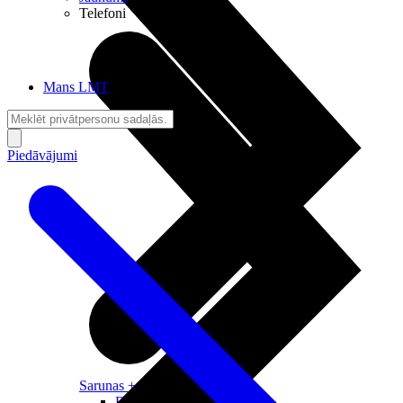
Telefoni
Mans LMT
Piedāvājumi
Sarunas + Internets
Brīvība + Neatkarība