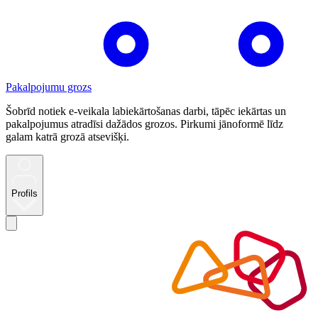
Pakalpojumu grozs
Šobrīd notiek e-veikala labiekārtošanas darbi, tāpēc iekārtas un
pakalpojumus atradīsi dažādos grozos. Pirkumi jānoformē līdz
galam katrā grozā atsevišķi.
Profils