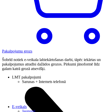
Pakalpojumu grozs
Šobrīd notiek e-veikala labiekārtošanas darbi, tāpēc iekārtas un
pakalpojumus atradīsi dažādos grozos. Pirkumi jānoformē līdz
galam katrā grozā atsevišķi.
LMT pakalpojumi
Sarunas + Internets telefonā
E-veikals
Jaunumi