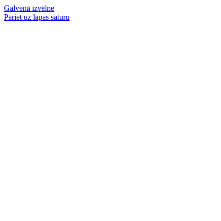
Galvenā izvēlne
Pāriet uz lapas saturu