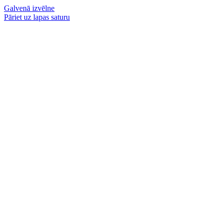
Galvenā izvēlne
Pāriet uz lapas saturu