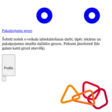
Pakalpojumu grozs
Šobrīd notiek e-veikala labiekārtošanas darbi, tāpēc iekārtas un
pakalpojumus atradīsi dažādos grozos. Pirkumi jānoformē līdz
galam katrā grozā atsevišķi.
Profils