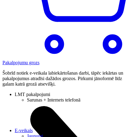
Pakalpojumu grozs
Šobrīd notiek e-veikala labiekārtošanas darbi, tāpēc iekārtas un
pakalpojumus atradīsi dažādos grozos. Pirkumi jānoformē līdz
galam katrā grozā atsevišķi.
LMT pakalpojumi
Sarunas + Internets telefonā
E-veikals
Jaunumi