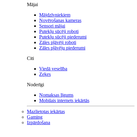
Mājai
Mājdzīvniekiem
Novērošanas kameras
Sensori mājai
Putekļu sūcēji roboti
Putekļu sūcēji piederumi
Zāles pļāvēji roboti
Zāles pļāvēju piederumi
Citi
Viedā veselība
Zeķes
Noderīgi
Nomaksas līgums
Mobilais internets iekārtās
Mazlietotas iekārtas
Gaming
Izpārdošana