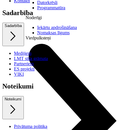
Kontakti
Datorkrēsli
Programmatūra
Sadarbība
Noderīgi
Sadarbība
Iekārtu apdrošināšana
Nomaksas līgums
Viedpulksteņi
Medijiem
LMT stila grāmata
Partneriem
ES projekti
VIKI
Noteikumi
Noteikumi
Privātuma politika