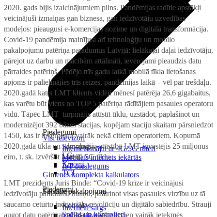
2020. gads bijis izaicinājumiem pilns. Pandēmijas radītie apstākļi
veicinājuši izmaiņas gan biznesa, gan iedzīvotāju uzvedības
modeļos: pieaugusi e-komercijas nozīme un digitālā transformācija.
Covid-19 pandēmija mainījusi arī tehnoloģiju un mobilo
pakalpojumu patēriņa paradumus Latvijā: lielākajai daļai iedzīvotāju,
pārejot uz darbu un mācībām attālināti, ievērojami pieaudzis datu
pārraides patēriņš. Pēdējo trīs gadu laikā mobilā tīkla lietošanas
apjoms ir palielinājies trīs reizes, pandēmijas laikā – vēl par trešdaļu.
2020.gadā katrs LMT klients vidēji mēnesī patērēja 26,6 gigabaitus,
kas varētu būt viens no TOP 5 patēriņa rādītājiem pasaules operatoru
vidū. Tāpēc LMT turpinājis attīstīt tīklu, uzstādot, paplašinot un
modernizējot 392 bāzes stacijas, kopējam staciju skaitam pārsniedzot
Pieslēgumi
1450, kas ir ievērojami vairāk nekā citiem operatoriem. Kopumā
Visi televizori
2020.gadā tīkla un tehnoloģiju attīstībā LMT investējis 25 miljonus
Samsung
Internets mājai ar 4G/5G rūteri
LG
eiro, t. sk. izvēršot Latvijā 5G tīklu.
Mobilais internets iekārtās
Xiaomi
IoT pieslēgums
TCL
Ģimenes komplekta kalkulators
LMT prezidents Juris Binde: “Covid-19 krīze ir veicinājusi
Piederumi
Saistītie pakalpojumi
iedzīvotāju paradumu maiņu, paātrinot visas pasaules virzību uz tā
saucamo ceturto industriālo revolūciju un digitālo sabiedrību. Strauji
Konsoles
Interneta sargs
Spēles un kontrolieri
augot datu patēriņam, tīkla kvalitāte arvien vairāk ietekmēs
Tehniskie darbi