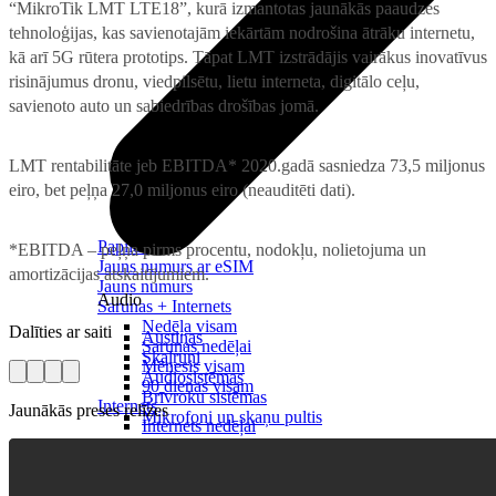
“MikroTik LMT LTE18”, kurā izmantotas jaunākās paaudzes
tehnoloģijas, kas savienotajām iekārtām nodrošina ātrāku internetu,
kā arī 5G rūtera prototips. Tāpat LMT izstrādājis vairākus inovatīvus
risinājumus dronu, viedpilsētu, lietu interneta, digitālo ceļu,
savienoto auto un sabiedrības drošības jomā.
LMT rentabilitāte jeb EBITDA* 2020.gadā sasniedza 73,5 miljonus
eiro, bet peļņa 27,0 miljonus eiro (neauditēti dati).
Papildināt
*EBITDA – peļņa pirms procentu, nodokļu, nolietojuma un
Jauns numurs ar eSIM
amortizācijas atskaitījumiem.
Jauns numurs
Audio
Sarunas + Internets
Nedēļa visam
Dalīties ar saiti
Austiņas
Sarunas nedēļai
Skaļruņi
Mēnesis visam
Audiosistēmas
90 dienas visam
Brīvroku sistēmas
Internets
Jaunākās preses relīzes
Mikrofoni un skaņu pultis
Internets nedēļai
Internets nedēļai 1 GB
Noderīgi
Internets dienai
Nomaksas līgums