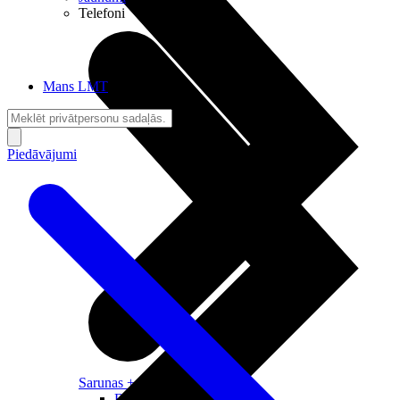
Telefoni
Mans LMT
Piedāvājumi
Sarunas + Internets
Brīvība + Neatkarība