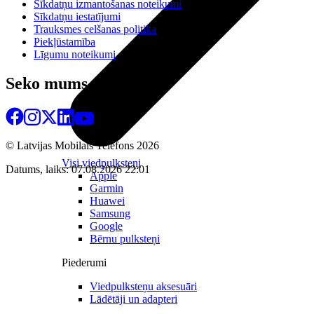
Sīkdatņu izmantošanas noteikumi
Sīkdatņu iestatījumi
Trauksmes celšanas politika
Piekļūstamība
Līgumu noteikumi
Seko mums
© Latvijas Mobilais Telefons
2026
Visi viedpulksteņi
Datums, laiks: 07.08.2026 22:01
Apple
Garmin
Huawei
Samsung
Google
Bērnu pulksteņi
Piederumi
Viedpulksteņu aksesuāri
Lādētāji un adapteri