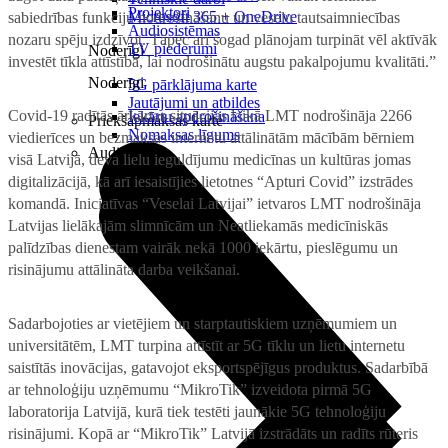
Projektori
Microsoft 365 + OneDrive
sabiedrības funkciju nodrošināšanu un veselu tautsaimniecības
Audiosistēmas
nozaru spēju izdzīvot. Tāpēc arī šogad plānojam turpināt vēl aktīvāk
TV piederumi
Noderīgi
investēt tīkla attīstībā, lai nodrošinātu augstu pakalpojumu kvalitāti.”
Noderīgi
5G pārklājuma karte
Jautājumi un atbildes
Covid-19 radītās ārkārtas situācijas laikā LMT nodrošināja 2266
Iekārtu apdrošināšana
Priekšapmaksas karte
Nomaksas līgums
viedierīces un bezmaksas internetu attālinātām mācībām bērniem
Audio
visā Latvijā, deva lielu ieguldījumu medicīnas un kultūras jomas
digitalizācijā, kā arī iesaistījies lietotnes “Apturi Covid” izstrādes
komandā. Iniciatīvas “Veselai Latvijai” ietvaros LMT nodrošināja
Latvijas lielākajām slimnīcām un Neatliekamās medicīniskās
palīdzības dienestam vairāk nekā 1000 iekārtu, pieslēgumu un
risinājumu attālināta darba veikšanai.
Sadarbojoties ar vietējiem un starptautiskiem uzņēmumiem un
universitātēm, LMT turpina attīstīt ar 5G tīklu un lietu internetu
saistītās inovācijas, gatavojot eksportspējīgus produktus. Sadarbībā
ar tehnoloģiju uzņēmumu “MikroTik” izveidota pirmā 5G
laboratorija Latvijā, kurā tiek testēti jaunākie 5G tehnoloģiju
risinājumi. Kopā ar “MikroTik” Latvijā izstrādāts un radīts rūteris