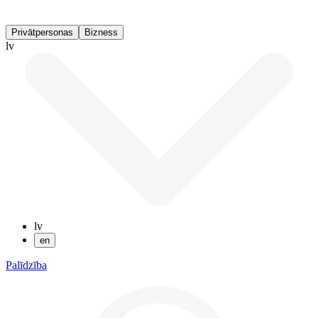
Privātpersonas
Bizness
lv
lv
en
Palīdzība