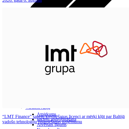
2026. gada 6. augusts
Visas planšetes
Samsung
Apple
Lenovo
Xiaomi
ONYX
Piederumi
Citi pakalpojumi
Vāki un ietvari
Irbuļi
Sensors Elpo
Klaviatūras un peles
Interneta sargs
Lādētāji un adapteri
VoWi-Fi
Noderīgi
Viedtelevīzija
Atpirkums
“LMT Finance” saņem kreditēšanas licenci ar mērķi kļūt par Baltijā
Iekārtu apdrošināšana
vadošo tehnoloģiju finansēšanas uzņēmumu
Atvērtais līgums