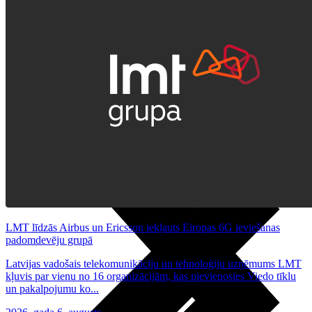
Noderīgi
Planšetes
Maksas un tarifi Latvijā
Maksas un tarifi ārzemēs
LMT Kartes iespējas
Kur nopirkt
Kā kļūt par LMT klientu
eSIM tehnoloģija
Citi pakalpojumi
LMT līdzās Airbus un Ericsson iekļauts Eiropas 6G ieviešanas
padomdevēju grupā
Latvijas vadošais telekomunikāciju un tehnoloģiju uzņēmums LMT
kļuvis par vienu no 16 organizācijām, kas pievienosies Viedo tīklu
un pakalpojumu ko...