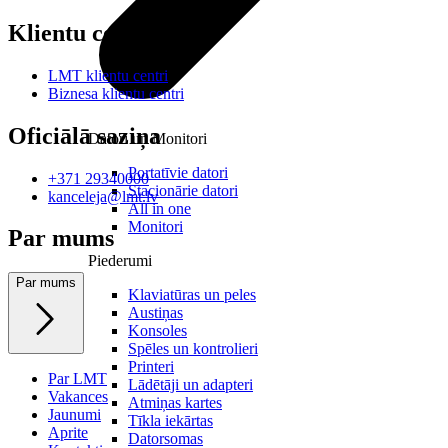
Klientu centri
LMT klientu centri
Biznesa klientu centri
Oficiālā saziņa
Datori un Monitori
Portatīvie datori
+371 29340000
Stacionārie datori
kanceleja@lmt.lv
All in one
Monitori
Par mums
Piederumi
Par mums
Klaviatūras un peles
Austiņas
Konsoles
Spēles un kontrolieri
Printeri
Par LMT
Lādētāji un adapteri
Vakances
Atmiņas kartes
Jaunumi
Tīkla iekārtas
Aprite
Datorsomas