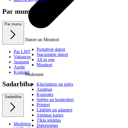
Par mums
Par mums
Datori un Monitori
Portatīvie datori
Par LMT
Stacionārie datori
Vakances
All in one
Jaunumi
Monitori
Aprite
Kontakti
Piederumi
Sadarbība
Klaviatūras un peles
Austiņas
Konsoles
Sadarbība
Spēles un kontrolieri
Printeri
Lādētāji un adapteri
Atmiņas kartes
Tīkla iekārtas
Medijiem
Datorsomas