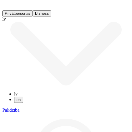
Privātpersonas
Bizness
lv
lv
en
Palīdzība