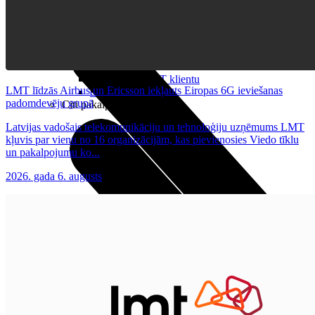
Noderīgi
Planšetes
Maksas un tarifi Latvijā
Maksas un tarifi ārzemēs
LMT Kartes iespējas
Kur nopirkt
Kā kļūt par LMT klientu
LMT līdzās Airbus un Ericsson iekļauts Eiropas 6G ieviešanas
eSIM tehnoloģija
padomdevēju grupā
Citi pakalpojumi
Latvijas vadošais telekomunikāciju un tehnoloģiju uzņēmums LMT
kļuvis par vienu no 16 organizācijām, kas pievienosies Viedo tīklu
un pakalpojumu ko...
2026. gada 6. augusts