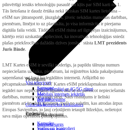
pilnvērtīgi ienāks tehnoloģiju pasaulē un kļūs par SIM karti nr. 1.
Tās lietošana ir daudz ērtāka nekā fiziskas SIM kartes lietošana –
eSIM nav jātransportē, jāuzglabā, jāveic nekādas manuālas darbības,
piemēram, līmējot to uz plastikāta, jo visa informācija ir pieejama
digitāla faila veidā. Tādējādi eSIM risina arī ilgtspējas izaicinājumus,
kārtējo reizi uzskatāmi apliecinot, ka inovatīvas tehnoloģijas sniedz
plašas priekšrocības dažādās dzīves jomās,” stāsta
LMT prezidents
Juris Binde
.
LMT Kartes eSIM ir sevišķi noderīgs, ja papildu tālruņa numurs
nepieciešams uz laiku, piemēram, lai reģistrētos kāda pakalpojuma
saņemšanai vai kaut ko iegādātos internetā. Atšķirībā no
Pieslēgumi
Visi televizori
pēcapmaksas numura LMT Kartes eSIM priekšapmaksas numura
Samsung
Internets mājai ar 4G/5G rūteri
iegādei nav nepieciešams līgums, līdz ar to, paveicot nepieciešamās
LG
Mobilais internets iekārtās
darbības, numuru var viegli slēgt. Šāds risinājums ir lieliski
Xiaomi
IoT pieslēgums
piemērots arī ārvalstu tūristiem, īpaši no valstīm, kas atrodas ārpus
TCL
Ģimenes komplekta kalkulators
Eiropas Savienības, jo ļauj ceļotājiem ietaupīt līdzekļus, nelietojot
Piederumi
Saistītie pakalpojumi
sava mājas operatora pakalpojumus.
Konsoles
Interneta sargs
Spēles un kontrolieri
Tehniskie darbi