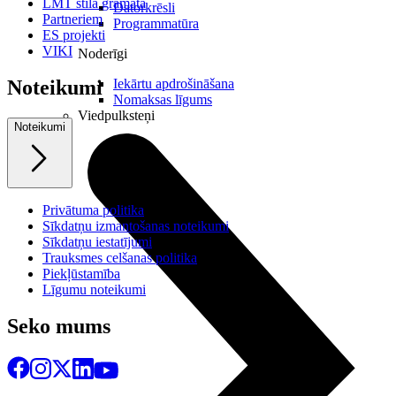
LMT stila grāmata
Datorkrēsli
Partneriem
Programmatūra
ES projekti
VIKI
Noderīgi
Iekārtu apdrošināšana
Noteikumi
Nomaksas līgums
Viedpulksteņi
Noteikumi
Privātuma politika
Sīkdatņu izmantošanas noteikumi
Sīkdatņu iestatījumi
Trauksmes celšanas politika
Piekļūstamība
Līgumu noteikumi
Seko mums