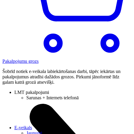
Pakalpojumu grozs
Šobrīd notiek e-veikala labiekārtošanas darbi, tāpēc iekārtas un
pakalpojumus atradīsi dažādos grozos. Pirkumi jānoformē līdz
galam katrā grozā atsevišķi.
LMT pakalpojumi
Sarunas + Internets telefonā
E-veikals
Jaunumi