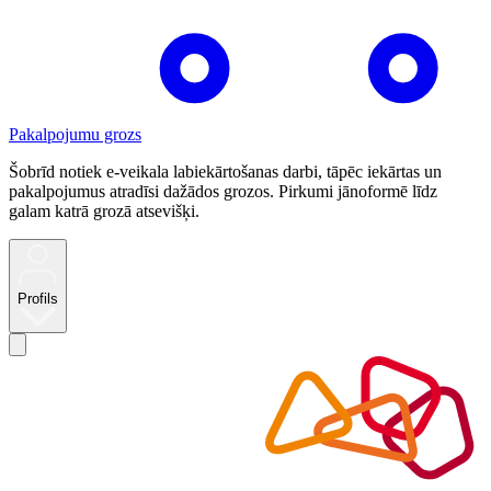
Pakalpojumu grozs
Šobrīd notiek e-veikala labiekārtošanas darbi, tāpēc iekārtas un
pakalpojumus atradīsi dažādos grozos. Pirkumi jānoformē līdz
galam katrā grozā atsevišķi.
Profils