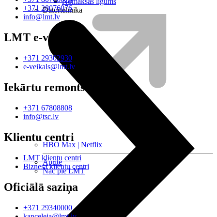
Nomaksas līgums
+371 28076076
Datortehnika
info@lmt.lv
LMT e-veikals
+371 29302930
e-veikals@lmt.lv
Iekārtu remonts
+371 67808808
info@tsc.lv
Klientu centri
HBO Max | Netflix
LMT klientu centri
Aprite
Biznesa klientu centri
Nāc pie LMT
Oficiālā saziņa
+371 29340000
kanceleja@lmt.lv