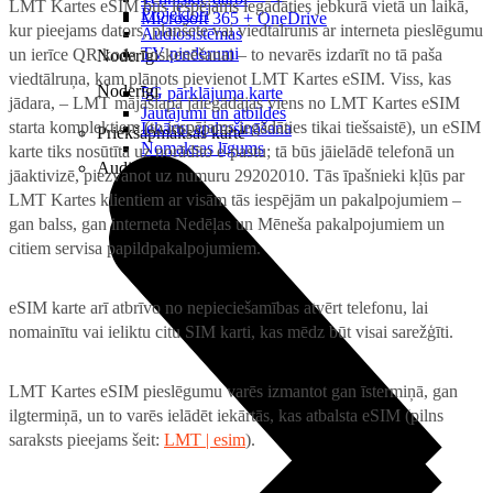
LMT Kartes eSIM būs iespējams iegādāties jebkurā vietā un laikā,
Projektori
Microsoft 365 + OneDrive
kur pieejams dators, planšete vai viedtālrunis ar interneta pieslēgumu
Audiosistēmas
TV piederumi
un ierīce QR koda noskenēšanai – to nevarēs izdarīt no tā paša
Noderīgi
viedtālruņa, kam plānots pievienot LMT Kartes eSIM. Viss, kas
Noderīgi
5G pārklājuma karte
jādara, – LMT mājaslapā jāiegādājas viens no LMT Kartes eSIM
Jautājumi un atbildes
starta komplektiem (to iespējams iegādāties tikai tiešsaistē), un eSIM
Iekārtu apdrošināšana
Priekšapmaksas karte
Nomaksas līgums
karte tiks nosūtīta uz norādīto e-pastu; tā būs jāielādē telefonā un
Audio
jāaktivizē, piezvanot uz numuru 29202010. Tās īpašnieki kļūs par
LMT Kartes klientiem ar visām tās iespējām un pakalpojumiem –
gan balss, gan interneta Nedēļas un Mēneša pakalpojumiem un
citiem servisa papildpakalpojumiem.
eSIM karte arī atbrīvo no nepieciešamības atvērt telefonu, lai
nomainītu vai ieliktu citu SIM karti, kas mēdz būt visai sarežģīti.
LMT Kartes eSIM pieslēgumu varēs izmantot gan īstermiņā, gan
ilgtermiņā, un to varēs ielādēt iekārtās, kas atbalsta eSIM (pilns
saraksts pieejams šeit:
LMT | esim
).