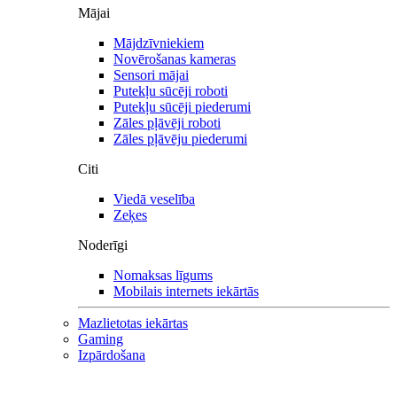
Mājai
Mājdzīvniekiem
Novērošanas kameras
Sensori mājai
Putekļu sūcēji roboti
Putekļu sūcēji piederumi
Zāles pļāvēji roboti
Zāles pļāvēju piederumi
Citi
Viedā veselība
Zeķes
Noderīgi
Nomaksas līgums
Mobilais internets iekārtās
Mazlietotas iekārtas
Gaming
Izpārdošana