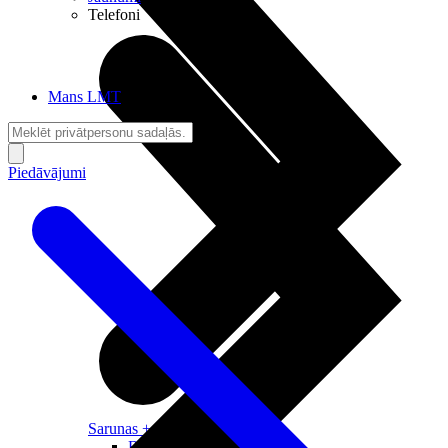
Telefoni
Mans LMT
Piedāvājumi
Sarunas + Internets
Brīvība + Neatkarība