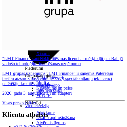
Visas planšetes
Samsung
Apple
Lenovo
Xiaomi
“LMT Finance” saņem kreditēšanas licenci ar mērķi kļūt par Baltijā
ONYX
vadošo tehnoloģiju finansēšanas uzņēmumu
Piederumi
LMT grupas uzņēmums “LMT Finance” ir saņēmis Patērētāju
Citi pakalpojumi
Vāki un ietvari
tiesību aizsardzības centra (PTAC) speciālo atļauju jeb licenci
Irbuļi
patērētāju kreditēšanas pak...
Sensors Elpo
Klaviatūras un peles
Interneta sargs
2026. gada 3. augusts
Lādētāji un adapteri
VoWi-Fi
Visas preses relīzes
Noderīgi
Viedtelevīzija
Atpirkums
Klientu atbalsts
Iekārtu apdrošināšana
Atvērtais līgums
+371 80768076