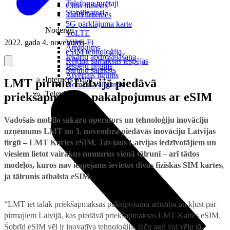
Telefonu turētaji
Citas maksas
Stabilizatori
Tarifi ārzemēs
5G pārklājuma karte
Noderīgi
VoLTE
2022. gada 4. novembris
VoWi-Fi
Atpirkums
eSIM tehnoloģija
Iekārtu apdrošināšana
Rēķina samaksas iespējas
Iespēju līgums
Sarunu saraksts
Atvērtais līgums
Internets mājai
LMT pirmie Latvijā piedāvā
Nomaksas līgums
Televizori
priekšapmaksas pakalpojumus ar eSIM
Vadošais mobilo sakaru operators un tehnoloģiju inovāciju
uzņēmums LMT no 3. novembra piedāvās inovāciju Latvijas
tirgū – LMT Kartes eSIM. Tas ļaus Latvijas iedzīvotājiem un
viesiem lietot vairākus numurus vienā tālrunī – arī tādos
modeļos, kuros nav iespējams ievietot divas fiziskās SIM kartes,
ja tālrunis atbalsta eSIM.
“LMT iet tālāk priekšapmaksas pakalpojumu attīstībā un kļūst par
pirmajiem Latvijā, kas piedāvā priekšapmaksas LMT Kartes eSIM.
Šobrīd eSIM vēl ir inovatīva tehnoloģija, taču agri vai vēlu tā