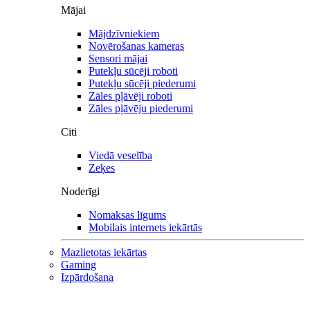
Mājai
Mājdzīvniekiem
Novērošanas kameras
Sensori mājai
Putekļu sūcēji roboti
Putekļu sūcēji piederumi
Zāles pļāvēji roboti
Zāles pļāvēju piederumi
Citi
Viedā veselība
Zeķes
Noderīgi
Nomaksas līgums
Mobilais internets iekārtās
Mazlietotas iekārtas
Gaming
Izpārdošana