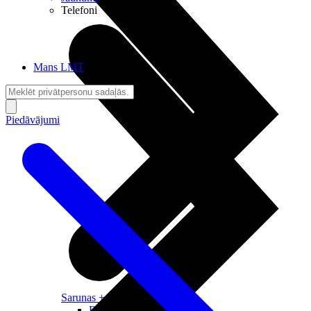
Telefoni
Mans LMT
Piedāvājumi
Sarunas + Internets
Brīvība + Neatkarība