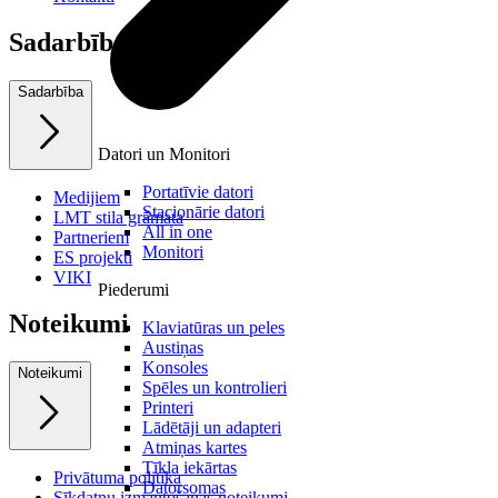
Sadarbība
Sadarbība
Datori un Monitori
Portatīvie datori
Medijiem
Stacionārie datori
LMT stila grāmata
All in one
Partneriem
Monitori
ES projekti
VIKI
Piederumi
Noteikumi
Klaviatūras un peles
Austiņas
Konsoles
Noteikumi
Spēles un kontrolieri
Printeri
Lādētāji un adapteri
Atmiņas kartes
Tīkla iekārtas
Privātuma politika
Datorsomas
Sīkdatņu izmantošanas noteikumi