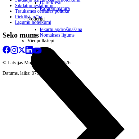
Datorkrēsli
Sīkdatņu iestatījumi
Programmatūra
Trauksmes celšanas politika
Piekļūstamība
Noderīgi
Līgumu noteikumi
Iekārtu apdrošināšana
Seko mums
Nomaksas līgums
Viedpulksteņi
© Latvijas Mobilais Telefons
2026
Datums, laiks: 07.08.2026 19:51