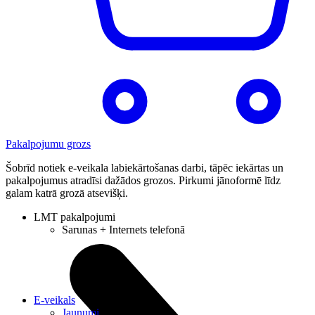
Pakalpojumu grozs
Šobrīd notiek e-veikala labiekārtošanas darbi, tāpēc iekārtas un
pakalpojumus atradīsi dažādos grozos. Pirkumi jānoformē līdz
galam katrā grozā atsevišķi.
LMT pakalpojumi
Sarunas + Internets telefonā
E-veikals
Jaunumi