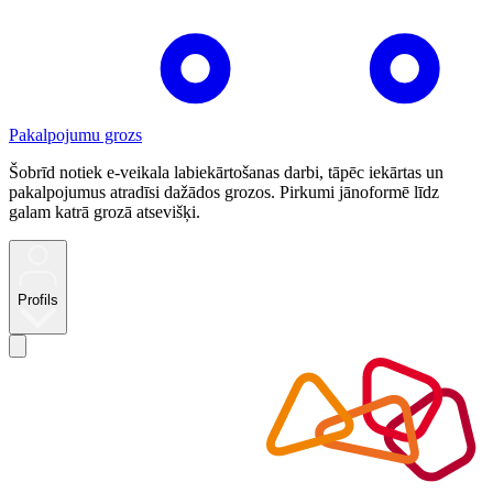
Pakalpojumu grozs
Šobrīd notiek e-veikala labiekārtošanas darbi, tāpēc iekārtas un
pakalpojumus atradīsi dažādos grozos. Pirkumi jānoformē līdz
galam katrā grozā atsevišķi.
Profils