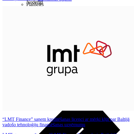
Noderīgi
Planšetes
Maksas un tarifi Latvijā
Maksas un tarifi ārzemēs
LMT Kartes iespējas
Kur nopirkt
Kā kļūt par LMT klientu
eSIM tehnoloģija
Citi pakalpojumi
“LMT Finance” saņem kreditēšanas licenci ar mērķi kļūt par Baltijā
vadošo tehnoloģiju finansēšanas uzņēmumu