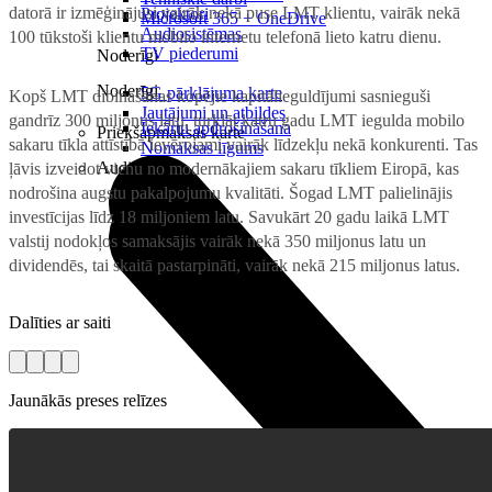
datorā ir izmēģinājusi vairāk nekā puse LMT klientu, vairāk nekā
Projektori
Microsoft 365 + OneDrive
Audiosistēmas
100 tūkstoši klientu mobilo internetu telefonā lieto katru dienu.
TV piederumi
Noderīgi
Noderīgi
5G pārklājuma karte
Kopš LMT dibināšanas kopējie kapitālieguldījumi sasnieguši
Jautājumi un atbildes
gandrīz 300 miljonus latu, turklāt katru gadu LMT iegulda mobilo
Iekārtu apdrošināšana
Priekšapmaksas karte
sakaru tīkla attīstībā ievērojami vairāk līdzekļu nekā konkurenti. Tas
Nomaksas līgums
Audio
ļāvis izveidot vienu no modernākajiem sakaru tīkliem Eiropā, kas
nodrošina augstu pakalpojumu kvalitāti. Šogad LMT palielinājis
investīcijas līdz 18 miljoniem latu. Savukārt 20 gadu laikā LMT
valstij nodokļos samaksājis vairāk nekā 350 miljonus latu un
dividendēs, tai skaitā pastarpināti, vairāk nekā 215 miljonus latus.
Dalīties ar saiti
Jaunākās preses relīzes