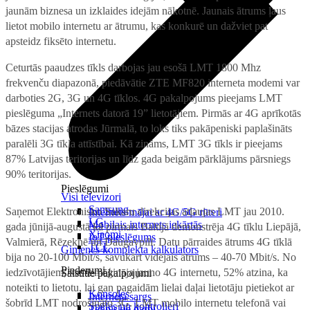
jaunām biznesa un izklaides idejām nākotnē. Jaunais ātrums ļaus
lietot mobilo internetu ar ātrumu, kas konkurē un dažviet pat
apsteidz fiksēto internetu.
Ceturtās paaudzes tīkls darbojas jau esošā LMT 1800 Mhz
frekvenču diapazonā, piedāvātie ZTE MF820 interneta modemi var
darboties 2G, 3G un 4G tīklos. 4G pakalpojums pieejams LMT
pieslēguma „Internets datorā 19” lietotājiem. Pirmās ar 4G aprīkotās
bāzes stacijas atrodas Jūrmalā, to loks tiks pakāpeniski paplašināts
paralēli 3G tīkla attīstībai. Kā zināms, LMT 3G tīkls ir pieejams
87% Latvijas teritorijas un līdz gada beigām pārklājums pārsniegs
90% teritorijas.
Pieslēgumi
Visi televizori
Samsung
Saņemot Elektronisko Sakaru direkcijas atļaujas LMT jau 2010.
Internets mājai ar 4G/5G rūteri
LG
Mobilais internets iekārtās
gada jūnijā-augustā kā pirmais Baltijā demonstrēja 4G tīklu Liepājā,
Xiaomi
IoT pieslēgums
Valmierā, Rēzeknē un Daugavpilī. Datu pārraides ātrums 4G tīklā
TCL
Ģimenes komplekta kalkulators
bija no 20-100 Mbit/s, savukārt vidējais ātrums – 40-70 Mbit/s. No
Piederumi
iedzīvotājiem, kas izmēģināja jauno 4G internetu, 52% atzina, ka
Saistītie pakalpojumi
noteikti to lietotu, lai gan pagaidām lielai daļai lietotāju pietiekot ar
Konsoles
Interneta sargs
šobrīd LMT nodrošināto 3G. LMT mobilo internetu telefonā vai
Spēles un kontrolieri
Tehniskie darbi