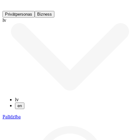
Privātpersonas
Bizness
lv
lv
en
Palīdzība