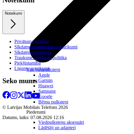
Noteikumi
Noteikumi
Privātuma politika
Sīkdatņu izmantošanas noteikumi
Sīkdatņu iestatījumi
Trauksmes celšanas politika
Piekļūstamība
Līgumu noteikumi
Visi viedpulksteņi
Apple
Seko mums
Garmin
Huawei
Samsung
Google
Bērnu pulksteņi
© Latvijas Mobilais Telefons
2026
Piederumi
Datums, laiks: 07.08.2026 12:16
Viedpulksteņu aksesuāri
Lādētāji un adapteri