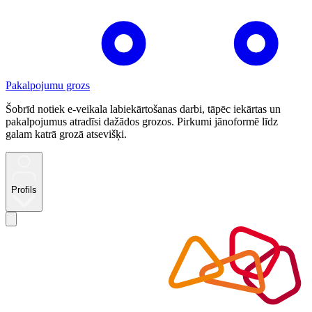
Pakalpojumu grozs
Šobrīd notiek e-veikala labiekārtošanas darbi, tāpēc iekārtas un
pakalpojumus atradīsi dažādos grozos. Pirkumi jānoformē līdz
galam katrā grozā atsevišķi.
Profils