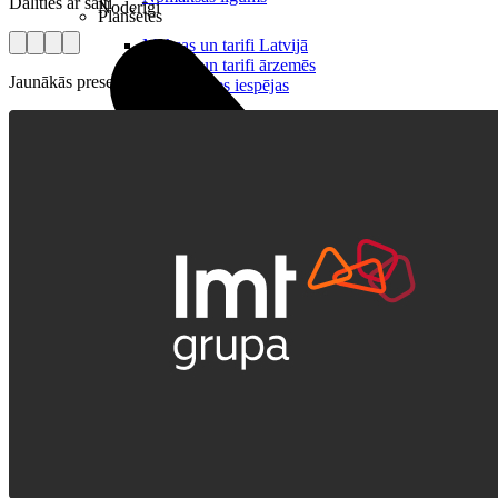
Dalīties ar saiti
Noderīgi
Planšetes
Maksas un tarifi Latvijā
Maksas un tarifi ārzemēs
Jaunākās preses relīzes
LMT Kartes iespējas
Kur nopirkt
Kā kļūt par LMT klientu
eSIM tehnoloģija
Citi pakalpojumi