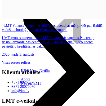
Nomaksas līgums
Datortehnika
“LMT Finance” saņem kreditēšanas licenci ar mērķi kļūt par Baltijā
vadošo tehnoloģiju finansēšanas uzņēmumu
LMT grupas uzņēmums “LMT Finance” ir saņēmis Patērētāju
tiesību aizsardzības centra (PTAC) speciālo atļauju jeb licenci
patērētāju kreditēšanas pak...
2026. gada 3. augusts
Visas preses relīzes
HBO Max | Netflix
Klientu atbalsts
Aprite
+371 80768076
Nāc pie LMT
+371 28076076
info@lmt.lv
LMT e-veikals