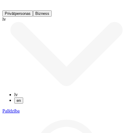
Privātpersonas
Bizness
lv
lv
en
Palīdzība