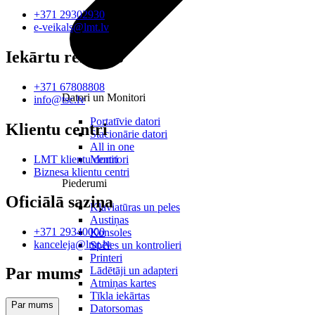
+371 29302930
e-veikals@lmt.lv
Iekārtu remonts
+371 67808808
Datori un Monitori
info@tsc.lv
Portatīvie datori
Klientu centri
Stacionārie datori
All in one
Monitori
LMT klientu centri
Biznesa klientu centri
Piederumi
Oficiālā saziņa
Klaviatūras un peles
Austiņas
+371 29340000
Konsoles
kanceleja@lmt.lv
Spēles un kontrolieri
Printeri
Lādētāji un adapteri
Par mums
Atmiņas kartes
Tīkla iekārtas
Par mums
Datorsomas