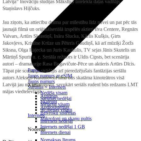
Latvija” Inovāciju studijas Mākslīgā Intelekta daļas vadītājs
Staņislavs Hiļčuks.
Jau ziņots, ka attiecību drāmu par mīlestību līdz nāvei un pat pēc tās
jaunajā filmā un oriģinālseriālā izspēlēs aktieri Ilva Centere, Regnārs
Vaivars, Artūrs Skrastiņš, Ināra Slucka, Kārlis Kušķis, Ģirts
Jakovļevs, Kristīne Krūze un Pēteris Gaudiņš, kā arī mūziķi Žoržs
Siksna, Olga Rajecka un Juris Kaukulis, TV sejas Jānis Skutelis un
Mārtiņš Spuris u. c. Seriāla režisors ir Uldis Cipsts, bet scenārija
autori – dramaturģe Rasa Bugavičute-Pēce un aktieris Artūrs Dīcis.
Papildināt
Tāpat pie scenārija strādājis arī pieredzējušais fantāzijas seriālu
Jauns numurs ar eSIM
autors Aleksejs Karaulovs.Filma būs skatāma kinoteātros visā
Jauns numurs
Latvijā jau no 16. augusta, savukārt seriāls rudenī būs redzams LMT
Audio
Sarunas + Internets
mājas viedtelevīzijā.
Nedēļa visam
Austiņas
Sarunas nedēļai
Skaļruņi
Mēnesis visam
Audiosistēmas
90 dienas visam
Brīvroku sistēmas
Internets
Mikrofoni un skaņu pultis
Internets nedēļai
Internets nedēļai 1 GB
Noderīgi
Internets dienai
Nomaksas līgums