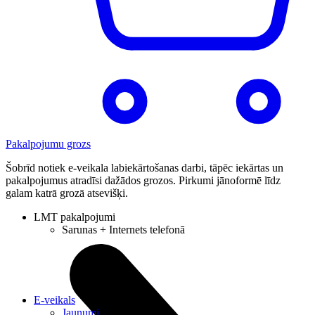
Pakalpojumu grozs
Šobrīd notiek e-veikala labiekārtošanas darbi, tāpēc iekārtas un
pakalpojumus atradīsi dažādos grozos. Pirkumi jānoformē līdz
galam katrā grozā atsevišķi.
LMT pakalpojumi
Sarunas + Internets telefonā
E-veikals
Jaunumi