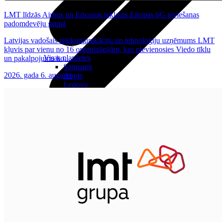
LMT līdzās Airbus un Ericsson iekļauts Eiropas 6G ieviešanas
padomdevēju grupā
Latvijas vadošais telekomunikāciju un tehnoloģiju uzņēmums LMT
kļuvis par vienu no 16 organizācijām, kas pievienosies Viedo tīklu
Visas planšetes
un pakalpojumu ko...
Samsung
2026. gada 6. augusts
Apple
Lenovo
Xiaomi
ONYX
Piederumi
Citi pakalpojumi
Vāki un ietvari
Irbuļi
Sensors Elpo
Klaviatūras un peles
Interneta sargs
Lādētāji un adapteri
VoWi-Fi
Noderīgi
Viedtelevīzija
Atpirkums
Iekārtu apdrošināšana
Atvērtais līgums