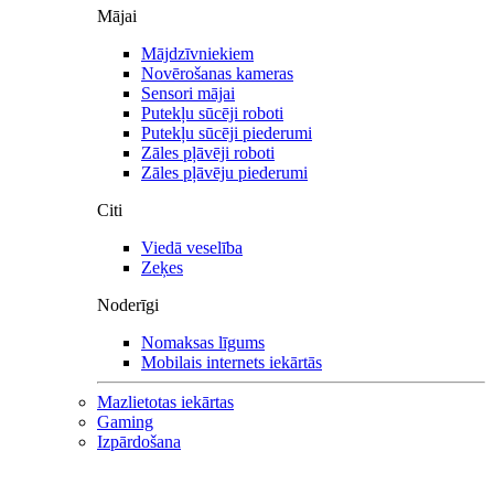
Mājai
Mājdzīvniekiem
Novērošanas kameras
Sensori mājai
Putekļu sūcēji roboti
Putekļu sūcēji piederumi
Zāles pļāvēji roboti
Zāles pļāvēju piederumi
Citi
Viedā veselība
Zeķes
Noderīgi
Nomaksas līgums
Mobilais internets iekārtās
Mazlietotas iekārtas
Gaming
Izpārdošana