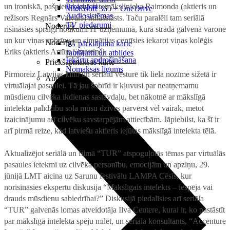
un ironiskā, pašpietiekamā fotomākslinieka Raimonda (aktieris un
Projektori
Microsoft 365 + OneDrive
Audiosistēmas
režisors Regnārs Vaivars) mīlasstāsts. Taču paralēli tam seriālā
TV piederumi
Noderīgi
risināsies spraigi notikumi IT uzņēmumā, kurā strādā galvenā varone
un kur viņas apbrīnu un simpātijas centīsies iekarot viņas kolēģis
Noderīgi
5G pārklājuma karte
Ēriks (aktieris Artūrs Skrastiņš).
Jautājumi un atbildes
Iekārtu apdrošināšana
Priekšapmaksas karte
Nomaksas līgums
Pirmoreiz Latvijas kino un seriālu vēsturē tik liela nozīme sižetā ir
Audio
virtuālajai pasaulei. Tā jau šobrīd ir kļuvusi par neatņemamu
mūsdienu cilvēka ikdienas sastāvdaļu, bet nākotnē ar mākslīgā
intelekta palīdzību sola mūsu dzīves pārvērst vēl vairāk, metot
izaicinājumu arī cilvēku savstarpējām attiecībām. Jāpiebilst, ka šī ir
arī pirmā reize, kad latviešu aktieris iejūtas mākslīgā intelekta tēlā.
Aktualizējot seriālā un filmā “TUR” atspoguļotās tēmas par virtuālās
pasaules ietekmi uz cilvēka personību, emocijām un apziņu, 29.
jūnijā LMT aicina uz Sarunu festivālu LAMPA Cēsīs, kur
norisināsies ekspertu diskusija “Mākslīgais intelekts – iespēja vai
drauds mūsdienu sabiedrībai?” Diskusijā piedalīsies arī seriāla
“TUR” galvenās lomas atveidotāja Ilva Centere, kurai ir, ko pastāstīt
par mākslīgā intelekta spēju mīlēt, un seriāla konsultants, “Accenture