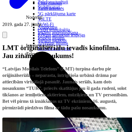
Telefonu turētaji
Citas maksas
Stabilizatori
Tarifi ārzemēs
5G pārklājuma karte
Noderīgi
VoLTE
2019. gada 27. jūnijs
VoWi-Fi
Atpirkums
eSIM tehnoloģija
Iekārtu apdrošināšana
Rēķina samaksas iespējas
Iespēju līgums
Sarunu saraksts
Atvērtais līgums
Internets mājai
LMT oriģinālseriālu ievadīs kinofilma.
Nomaksas līgums
Televizori
Jau zināms nosaukums!
“Latvijas Mobilais Telefons” (LMT) turpina darbu pie
oriģinālseriāla – neparasta, intriģējoša urbānā drāma par
attiecībām virtuālajā pasaulē. Jaunais seriāls, kam dots
nosaukums “TUR”, priecēs skatītājus jau šī gada rudenī, solot
tikšanos ar iemīļotiem aktieriem, mūziķiem un TV personībām.
Bet vēl pirms tā iznākšanas uz TV ekrāniem, 16. augustā,
pirmizrādi piedzīvos
filma ar tādu pašu nosaukumu.