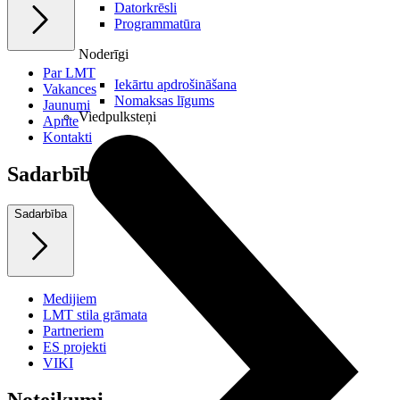
Datorkrēsli
Programmatūra
Noderīgi
Par LMT
Iekārtu apdrošināšana
Vakances
Nomaksas līgums
Jaunumi
Viedpulksteņi
Aprite
Kontakti
Sadarbība
Sadarbība
Medijiem
LMT stila grāmata
Partneriem
ES projekti
VIKI