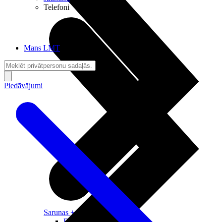
Telefoni
Mans LMT
Piedāvājumi
Sarunas + Internets
Brīvība + Neatkarība